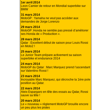
1er avril 2014
Leon Camier de retour en Mondial superbike sur
BMW
31 mars 2014
MotoGP : Yamaha ne veut pas accéder aux
demandes de Jorge Lorenzo
29 mars 2014
MotoGP :Honda ne semble pas pressé d’améliorer
ses Honda de « Production ».
28 mars 2014
Qatar : Excellent début de saison pour Louis Rossi
en Moto2 !
25 mars 2014
Le Junior Team prépare activement sa saison
superbike et endurance 2014
24 mars 2014
MotoGP du Qatar : Marc Marquez prend l’ascendant
sur Valentino Rossi !
23 mars 2014
Incroyable Marc Marquez, qui décroche la 1ère pole
position au Qatar.
22 mars 2014
Aleix Espargaro en tête des essais au Qatar, Rossi
sauve sa tête !
20 mars 2014
Le « nouveau » règlement MotoGP brouille encore
un peu plus les pistes