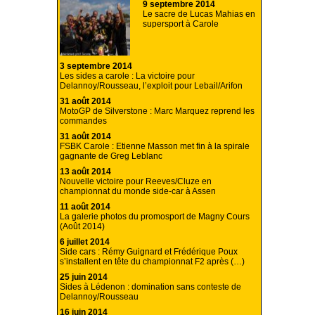
9 septembre 2014
Le sacre de Lucas Mahias en
supersport à Carole
3 septembre 2014
Les sides a carole : La victoire pour
Delannoy/Rousseau, l’exploit pour Lebail/Arifon
31 août 2014
MotoGP de Silverstone : Marc Marquez reprend les
commandes
31 août 2014
FSBK Carole : Etienne Masson met fin à la spirale
gagnante de Greg Leblanc
13 août 2014
Nouvelle victoire pour Reeves/Cluze en
championnat du monde side-car à Assen
11 août 2014
La galerie photos du promosport de Magny Cours
(Août 2014)
6 juillet 2014
Side cars : Rémy Guignard et Frédérique Poux
s’installent en tête du championnat F2 après (…)
25 juin 2014
Sides à Lédenon : domination sans conteste de
Delannoy/Rousseau
16 juin 2014