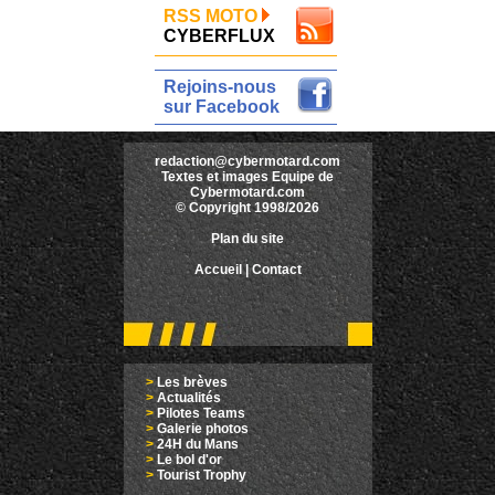
RSS MOTO
CYBERFLUX
Rejoins-nous
sur Facebook
redaction@cybermotard.com
Textes et images Equipe de
Cybermotard.com
© Copyright 1998/2026
Plan du site
Accueil
|
Contact
>
Les brèves
>
Actualités
>
Pilotes Teams
>
Galerie photos
>
24H du Mans
>
Le bol d'or
>
Tourist Trophy