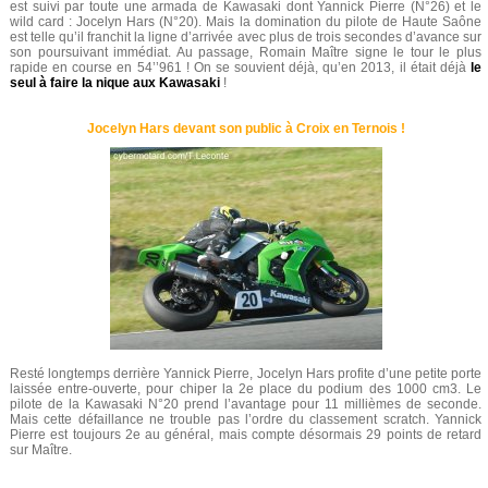
est suivi par toute une armada de Kawasaki dont Yannick Pierre (N°26) et le
wild card : Jocelyn Hars (N°20). Mais la domination du pilote de Haute Saône
est telle qu’il franchit la ligne d’arrivée avec plus de trois secondes d’avance sur
son poursuivant immédiat. Au passage, Romain Maître signe le tour le plus
rapide en course en 54’’961 ! On se souvient déjà, qu’en 2013, il était déjà
le
seul à faire la nique aux Kawasaki
!
Jocelyn Hars devant son public à Croix en Ternois !
Resté longtemps derrière Yannick Pierre, Jocelyn Hars profite d’une petite porte
laissée entre-ouverte, pour chiper la 2e place du podium des 1000 cm3. Le
pilote de la Kawasaki N°20 prend l’avantage pour 11 millièmes de seconde.
Mais cette défaillance ne trouble pas l’ordre du classement scratch. Yannick
Pierre est toujours 2e au général, mais compte désormais 29 points de retard
sur Maître.