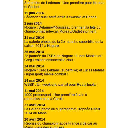
Superbike de Lédenon : Une première pour Honda
et Gimbert
15 juin 2014
Lédenon : duel serré entre Kawasaki et Honda
2 juin 2014
Nogaro : Delannoy/Rousseau prennent la tête du
championnat side-car, Moreau/Gadet étonnent
31 mai 2014
La galerie photos de la 2e manche superbike de la
saison 2014 à Nogaro.
26 mai 2014
2e journée du FSBK de Nogaro : Lucas Mahias et
Greg Leblanc enfoncent le clou !
24 mai 2014
Nogaro : Greg Leblanc (superbike) et Lucas Mahias
(supersport) même combat !
14 mai 2014
WSBK : Un week end parfait pour Rea à Imola !
11 mai 2014
1000 promosport : Une première finale à
rebondissement à Carole
23 avril 2014
La Galerie photo du supersport et Trophée Pirelli
2014 au Mans
20 avril 2014
Reprise du championnat de France side car au
Mans : déjà des surprises