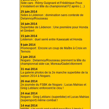
Side cars : Rémy Guignard et Frédérique Poux
s’installent en tête du championnat F2 après (…)
25 juin 2014
Sides à Lédenon : domination sans conteste de
Delannoy/Rousseau
16 juin 2014
Superbike de Lédenon : Une première pour Honda
et Gimbert
15 juin 2014
Lédenon : duel serré entre Kawasaki et Honda
9 juin 2014
Promosport : Encore un coup de Maître à Croix en
Ternois
2 juin 2014
Nogaro : Delannoy/Rousseau prennent la tête du
championnat side-car, Moreau/Gadet étonnent
31 mai 2014
La galerie photos de la 2e manche superbike de la
saison 2014 à Nogaro.
26 mai 2014
2e journée du FSBK de Nogaro : Lucas Mahias et
Greg Leblanc enfoncent le clou !
24 mai 2014
Nogaro : Greg Leblanc (superbike) et Lucas Mahias
(supersport) même combat !
14 mai 2014