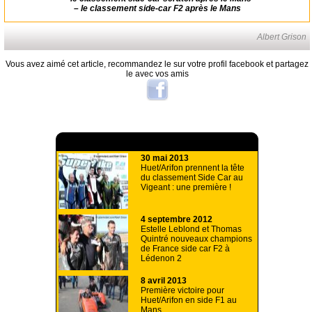
–
le classement side-car F2 après le Mans
Albert Grison
Vous avez aimé cet article, recommandez le sur votre profil facebook et partagez
le avec vos amis
A lire aussi
30 mai 2013
Huet/Arifon prennent la tête
du classement Side Car au
Vigeant : une première !
4 septembre 2012
Estelle Leblond et Thomas
Quintré nouveaux champions
de France side car F2 à
Lédenon 2
8 avril 2013
Première victoire pour
Huet/Arifon en side F1 au
Mans