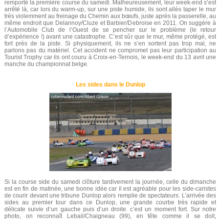
remporté la première course du samedi. Malheureusement, leur week-end s’est
arrêté là, car lors du warm-up, sur une piste humide, ils sont allés taper le mur
très violemment au freinage du Chemin aux bœufs, juste après la passerelle, au
même endroit que Delannoy/Cluze et Barbier/Debroise en 2011. On suggère à
l’Automobile Club de l’Ouest de se pencher sur le problème (le retour
d’expérience !) avant une catastrophe. C’est sûr que le mur, même protégé, est
fort près de la piste. Si physiquement, ils ne s’en sortent pas trop mal, ne
parlons pas du matériel. Cet accident ne compromet pas leur participation au
Tourist Trophy car ils ont couru à Croix-en-Ternois, le week-end du 13 avril une
manche du championnat belge.
Les sides dans le Dunlop
Si la course side du samedi clôture tardivement la journée, celle du dimanche
est en fin de matinée, une bonne idée car il est agréable pour les side-caristes
de courir devant une tribune Dunlop alors remplie de spectateurs. L’arrivée des
sides au premier tour dans ce Dunlop, une grande courbe très rapide et
délicate suivie d’un gauche puis d’un droite. c’est un moment fort. Sur notre
photo, on reconnaît Lebail/Chaigneau (99), en tête comme il se doit,