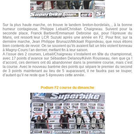
Sur la plus haute marche, on trouve le tandem breton-bordelais, , à la bonne
humeur contagieuse, Philippe Lebail/Christian Chaigneau. Suivent pour la
seconde place, Franck Barbier/Emmanuel Debroise qui, pour l’épreuve du
Mans, ont ressorti leur LCR Suzuki après une année en F2. Pour finir, sur la
dernière marche, Jean Philippe Brunazzi/Mickaël Rigondeau, que nous étions
bien contents de revoir. On se souvient qu’ils avaient fait un très violent tonneau
à Magny-Cours l’an dernier, mettant fin à leur saison.
A l’issue des 2 courses, Lebail/Chaigneau s’installent en tête du championnat,
avec 17 points d’avance sur Sébastien Delanoy/Kévin Rousseau, rien que ça !
d’accord, ces derniers ont dû abandonner dans la première course, mais c’est
la course. Avec le nouveau barème des points qui sépare le premier du second
de 3 points maintenant au lieu de 5 auparavant, il ne faudra pas se louper,
d’autant qu’il ne reste que 5 épreuves cette année.
Podium F2 course du dimanche