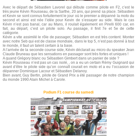
Avec le départ de Sébastien Lavorel qui débute comme pilote en F2, c’est le
très jeune Kévin Rousseau, de la Sarthe, 20 ans, qui prend sa place. Sébastien
et Kevin se sont connus fortuitement le jour où le premier a dépanné la moto du
second et ainsi est née l’idée pour Kevin de s’essayer au side. Mais le cas
Kévin n’est pas banal, car au Mans, il roulait également en Pirelli 600 car, en
fait, au départ, c’est un pilote solo. Au passage, il finit 7e et 5e de cette
catégorie.
Kévin a vite assimilé le rôle de passager, Sébastien en est très content. Monter
avec notre Seb qui est de classe mondiale, dans le top 5, n’est pas donné à tout
le monde, il faut un talent certain à la base.
A l’arrivée de la seconde course side, Kévin déclarait au micro du speaker Jean
Claude Bruneau que les sensations en passager sont très fortes et uniques !
A quand Grégory blanc ou Sébastien Gimbert dans un panier de side ?
Kévin Rousseau n’est pas un cas isolé, , on a eu un certain Rémy Guignard qui
avant d’être le pilote side qu’on connaît courait en moto et a eu l’occasion de
dépanner Dominique Lacour et Sébastien Delanoy.
Bien avant, Guy Bertin, pilote de Grand Prix a été passager de notre champion
du monde 1990 Alain Michel à Carole.
Podium F1 course du samedi