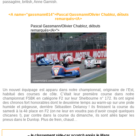
passagère, british, Anne Garnish.
<A name="gassmann014">Pascal Gassmann/Olivier Chabloz, débuts
remarqués</A>
Pascal Gassmann/Olivier Chabloz, débuts
remarqués</A>">
Un nouvel équipage est apparu dans notre championnat, originaire de l’Est,
habitué des courses de côte. C’était leur première course dans notre
championnat FSBK en catégorie F2 sur leur Shelbourne n° 172. Ils ont signé
des chronos fort honorables dont le deuxième temps au warm-up sur une piste
humide et piègeuse, derrière Sébastien Delanoy ! ils finissent la course du
samedi à la 4è place en F2 (on ne leur en voudra pas d’avoir coupé quelques
chicanes !), par contre dans la course du dimanche, ils sont allés taper les
pneus dans le Dunlop. Plus de frein, chaud…
–
le classement side-car scratch après le Mans