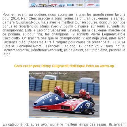
Pour en revenir au podium, nous avons sur la une, les grandissimes favoris
pour 2014, Ralf Clerc associé à Joris Terrier. Ils ont fait deuxièmes le samedi
derrière Guignard/Poux, mais avec le meilleur tour en course, donc un point de
bonus et repartent du Mans avec 7 points d’avance sur leurs suivants au
championnat, Estelle Leblond/Sébastien Lavorel, sur la deuxième marche de
ce podium, et pour finir, les champions F2 sortants Pierre Leguen/Carole
Cacciolatto. On n’écrira pas que le championnat F2 est déjà joué, mais avec
l’absence d’équipages majeurs à Nogaro pour cause de présence au TT 2014
(Estelle Leblond/Lavorel, François Leblond, Guignard/Poux sans doute,
Barbier/Debroise, Bénéteau/Naboulet), ils devraient, sauf problème, prendre le
large.
Gros crash pour Rémy Guignard/Frédérique Poux au warm-up
En catégorie F2, après avoir signé le meilleur temps des essais, ils avaient