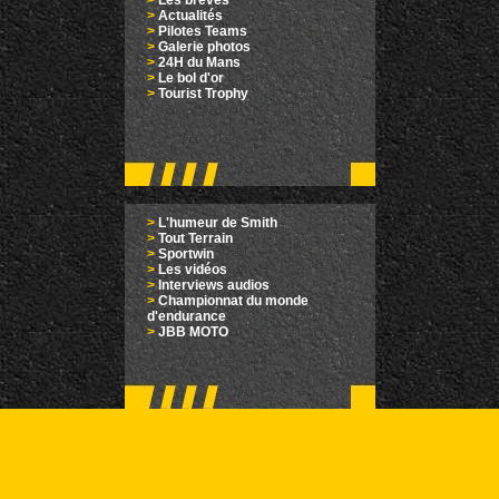
>
Les brèves
>
Actualités
>
Pilotes Teams
>
Galerie photos
>
24H du Mans
>
Le bol d'or
>
Tourist Trophy
>
L'humeur de Smith
>
Tout Terrain
>
Sportwin
>
Les vidéos
>
Interviews audios
>
Championnat du monde
d'endurance
>
JBB MOTO