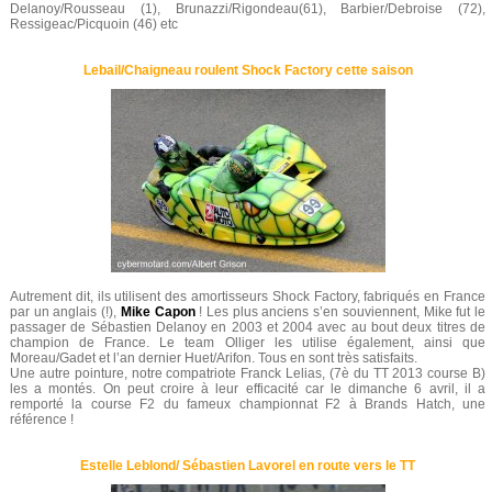
Delanoy/Rousseau (1), Brunazzi/Rigondeau(61), Barbier/Debroise (72),
Ressigeac/Picquoin (46) etc
Lebail/Chaigneau roulent Shock Factory cette saison
Autrement dit, ils utilisent des amortisseurs Shock Factory, fabriqués en France
par un anglais (!),
Mike Capon
! Les plus anciens s’en souviennent, Mike fut le
passager de Sébastien Delanoy en 2003 et 2004 avec au bout deux titres de
champion de France. Le team Olliger les utilise également, ainsi que
Moreau/Gadet et l’an dernier Huet/Arifon. Tous en sont très satisfaits.
Une autre pointure, notre compatriote Franck Lelias, (7è du TT 2013 course B)
les a montés. On peut croire à leur efficacité car le dimanche 6 avril, il a
remporté la course F2 du fameux championnat F2 à Brands Hatch, une
référence !
Estelle Leblond/ Sébastien Lavorel en route vers le TT