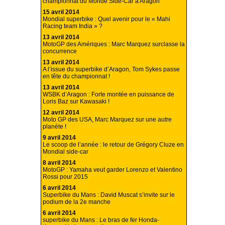
championnat du Monde Side-Car à Aragon
15 avril 2014
Mondial superbike : Quel avenir pour le « Mahi
Racing team India » ?
13 avril 2014
MotoGP des Amériques : Marc Marquez surclasse la
concurrence
13 avril 2014
A l’issue du superbike d’Aragon, Tom Sykes passe
en tête du championnat !
13 avril 2014
WSBK d’Aragon : Forte montée en puissance de
Loris Baz sur Kawasaki !
12 avril 2014
Moto GP des USA, Marc Marquez sur une autre
planète !
9 avril 2014
Le scoop de l’année : le retour de Grégory Cluze en
Mondial side-car
8 avril 2014
MotoGP : Yamaha veut garder Lorenzo et Valentino
Rossi pour 2015
6 avril 2014
Superbike du Mans : David Muscat s’invite sur le
podium de la 2e manche
6 avril 2014
superbike du Mans : Le bras de fer Honda-