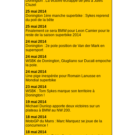
Donington : La victoire échappe de peu à Jules
Cluzel
25 mai 2014
Donington 1ère manche superbike : Sykes reprend
du poil de la bête
25 mai 2014
Finalement ce sera BMW pour Leon Camier pour le
reste de la saison superbike 2014
24 mai 2014
Donington : 2e pole position de Van der Mark en
supersport
24 mai 2014
WSBK de Donington, Giugliano sur Ducati empoche
la pole.
24 mai 2014
Une pige inespérée pour Romain Lanusse en
Mondial superbike
23 mai 2014
WSBK : Tom Sykes marque son territoire à
Donington !
19 mai 2014
Michael Dunlop apporte deux victoires sur un
plateau à BMW au NW 200.
18 mai 2014
MotoGP du Mans : Marc Marquez se joue de la
concurrence !
18 mai 2014