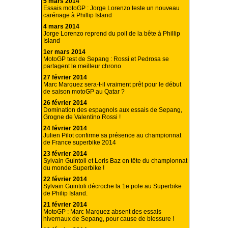
5 mars 2014
Essais motoGP : Jorge Lorenzo teste un nouveau
carénage à Phillip Island
4 mars 2014
Jorge Lorenzo reprend du poil de la bête à Phillip
Island
1er mars 2014
MotoGP test de Sepang : Rossi et Pedrosa se
partagent le meilleur chrono
27 février 2014
Marc Marquez sera-t-il vraiment prêt pour le début
de saison motoGP au Qatar ?
26 février 2014
Domination des espagnols aux essais de Sepang,
Grogne de Valentino Rossi !
24 février 2014
Julien Pilot confirme sa présence au championnat
de France superbike 2014
23 février 2014
Sylvain Guintoli et Loris Baz en tête du championnat
du monde Superbike !
22 février 2014
Sylvain Guintoli décroche la 1e pole au Superbike
de Philip Island.
21 février 2014
MotoGP : Marc Marquez absent des essais
hivernaux de Sepang, pour cause de blessure !