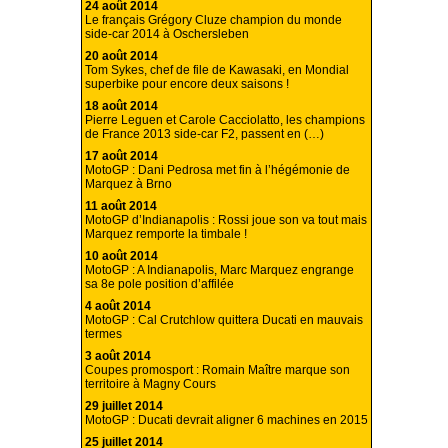
24 août 2014
Le français Grégory Cluze champion du monde
side-car 2014 à Oschersleben
20 août 2014
Tom Sykes, chef de file de Kawasaki, en Mondial
superbike pour encore deux saisons !
18 août 2014
Pierre Leguen et Carole Cacciolatto, les champions
de France 2013 side-car F2, passent en (…)
17 août 2014
MotoGP : Dani Pedrosa met fin à l’hégémonie de
Marquez à Brno
11 août 2014
MotoGP d’Indianapolis : Rossi joue son va tout mais
Marquez remporte la timbale !
10 août 2014
MotoGP : A Indianapolis, Marc Marquez engrange
sa 8e pole position d’affilée
4 août 2014
MotoGP : Cal Crutchlow quittera Ducati en mauvais
termes
3 août 2014
Coupes promosport : Romain Maître marque son
territoire à Magny Cours
29 juillet 2014
MotoGP : Ducati devrait aligner 6 machines en 2015
25 juillet 2014