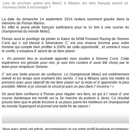
Lors du prochain grand prix Moto2 à Misano, les fans français auront un
nouveau pilote à encourager !!
La date du dimanche 14 septembre 2014 restera surement gravée dans la
mémoire de Florian Marino.
En effet le jeune pilote français participera pour la 1e fois à une course du
championnat du monde Moto2.
Florian aura le privilège de piloter la Kalex du NGM Forward Racing de Simone
Corsi qui s’ est blessé à Silverstone. C’ est une chance énorme pour notre
homme qui compte bien profiter à 200% de cette opportunité , et comme il nous
le confie, il essaiera d’ abord de se faire plaisir :
«
En premier lieu je souhaite apporter mon soutien à Simone Corsi. Cette
expérience est géniale pour moi, je suis très content d’ avoir été choisi par le
team pour remplacer Simone.
C’ est une belle preuve de confiance. Le championnat Moto2 est extrêmement
relevé et les temps sont vraiment très serrés. J’ irai à Misano sans me mettre la
pression avec pour objectif de me faire plaisir sur la moto et d’ apprendre le plus
possible. Même si je connais le circuit je pars un peu dans l’ inconnu !
»
On peut faire confiance à Florian pour régaler ses fans, lui qui à l’ issue d’ une
course dantesque est monté sur la 3e marche du podium à Jerez. Ce résultat
prouve bien que le pilote tricolore à sa place parmi les meilleurs en championnat
du monde Supersport et promet une belle fin de saison !
Vous avez aimé cet article, recommandez le sur votre profil facebook et partagez