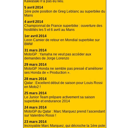
Kawasaki n’a pas eu lieu.
5 avril 2014
1ère pole position de Greg Leblanc au superbike du
Mans
4 avril 2014
Championnat de France superbike : ouverture des
hostilités les 5 et 6 avril au Mans
1er avril 2014
Leon Camier de retour en Mondial superbike sur
BMW
31 mars 2014
MotoGP : Yamaha ne veut pas accéder aux
demandes de Jorge Lorenzo
29 mars 2014
MotoGP :Honda ne semble pas pressé d’améliorer
ses Honda de « Production ».
28 mars 2014
Qatar : Excellent début de saison pour Louis Rossi
en Moto2 !
25 mars 2014
Le Junior Team prépare activement sa saison
superbike et endurance 2014
24 mars 2014
MotoGP du Qatar : Marc Marquez prend l’ascendant
sur Valentino Rossi !
23 mars 2014
Incroyable Marc Marquez, qui décroche la 1ère pole