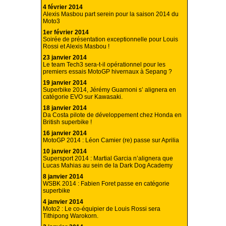
4 février 2014
Alexis Masbou part serein pour la saison 2014 du
Moto3
1er février 2014
Soirée de présentation exceptionnelle pour Louis
Rossi et Alexis Masbou !
23 janvier 2014
Le team Tech3 sera-t-il opérationnel pour les
premiers essais MotoGP hivernaux à Sepang ?
19 janvier 2014
Superbike 2014, Jérémy Guarnoni s’ alignera en
catégorie EVO sur Kawasaki.
18 janvier 2014
Da Costa pilote de développement chez Honda en
British superbike !
16 janvier 2014
MotoGP 2014 : Léon Camier (re) passe sur Aprilia
10 janvier 2014
Supersport 2014 : Martial Garcia n’alignera que
Lucas Mahias au sein de la Dark Dog Academy
8 janvier 2014
WSBK 2014 : Fabien Foret passe en catégorie
superbike
4 janvier 2014
Moto2 : Le co-équipier de Louis Rossi sera
Tithipong Warokorn.