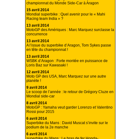
championnat du Monde Side-Car à Aragon
15 avril 2014
Mondial superbike : Quel avenir pour le « Mahi
Racing team India » ?
13 avril 2014
MotoGP des Amériques : Marc Marquez surclasse la
concurrence
13 avril 2014
A l’issue du superbike d’Aragon, Tom Sykes passe
en tête du championnat !
13 avril 2014
WSBK d’Aragon : Forte montée en puissance de
Loris Baz sur Kawasaki !
12 avril 2014
Moto GP des USA, Marc Marquez sur une autre
planète !
9 avril 2014
Le scoop de l’année : le retour de Grégory Cluze en
Mondial side-car
8 avril 2014
MotoGP : Yamaha veut garder Lorenzo et Valentino
Rossi pour 2015
6 avril 2014
Superbike du Mans : David Muscat s’invite sur le
podium de la 2e manche
6 avril 2014
superbike du Mans : Le bras de fer Honda-