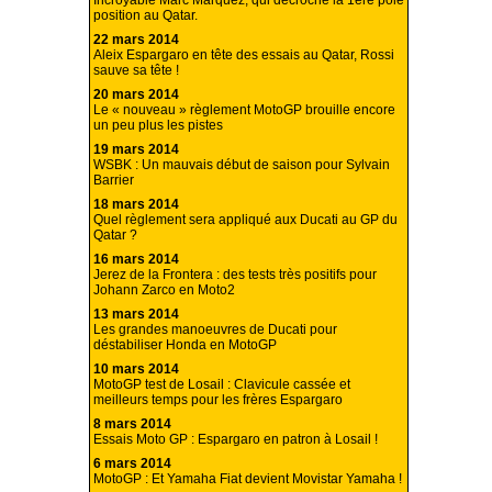
Incroyable Marc Marquez, qui décroche la 1ère pole
position au Qatar.
22 mars 2014
Aleix Espargaro en tête des essais au Qatar, Rossi
sauve sa tête !
20 mars 2014
Le « nouveau » règlement MotoGP brouille encore
un peu plus les pistes
19 mars 2014
WSBK : Un mauvais début de saison pour Sylvain
Barrier
18 mars 2014
Quel règlement sera appliqué aux Ducati au GP du
Qatar ?
16 mars 2014
Jerez de la Frontera : des tests très positifs pour
Johann Zarco en Moto2
13 mars 2014
Les grandes manoeuvres de Ducati pour
déstabiliser Honda en MotoGP
10 mars 2014
MotoGP test de Losail : Clavicule cassée et
meilleurs temps pour les frères Espargaro
8 mars 2014
Essais Moto GP : Espargaro en patron à Losail !
6 mars 2014
MotoGP : Et Yamaha Fiat devient Movistar Yamaha !