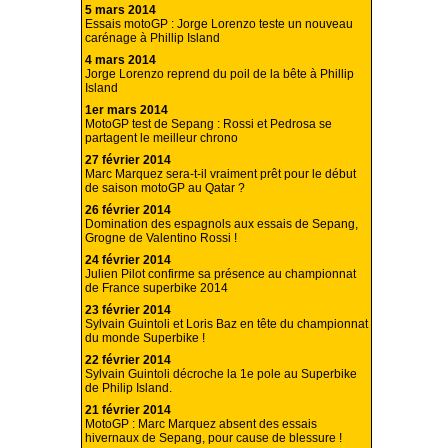
5 mars 2014
Essais motoGP : Jorge Lorenzo teste un nouveau
carénage à Phillip Island
4 mars 2014
Jorge Lorenzo reprend du poil de la bête à Phillip
Island
1er mars 2014
MotoGP test de Sepang : Rossi et Pedrosa se
partagent le meilleur chrono
27 février 2014
Marc Marquez sera-t-il vraiment prêt pour le début
de saison motoGP au Qatar ?
26 février 2014
Domination des espagnols aux essais de Sepang,
Grogne de Valentino Rossi !
24 février 2014
Julien Pilot confirme sa présence au championnat
de France superbike 2014
23 février 2014
Sylvain Guintoli et Loris Baz en tête du championnat
du monde Superbike !
22 février 2014
Sylvain Guintoli décroche la 1e pole au Superbike
de Philip Island.
21 février 2014
MotoGP : Marc Marquez absent des essais
hivernaux de Sepang, pour cause de blessure !