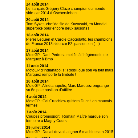
24 août 2014
Le français Grégory Cluze champion du monde
side-car 2014 à Oschersleben
20 août 2014
Tom Sykes, chef de file de Kawasaki, en Mondial
superbike pour encore deux saisons !
18 août 2014
Pierre Leguen et Carole Cacciolatto, les champions
de France 2013 side-car F2, passent en (…)
17 août 2014
MotoGP : Dani Pedrosa met fin à l’hégémonie de
Marquez à Brno
11 août 2014
MotoGP d’Indianapolis : Rossi joue son va tout mais
Marquez remporte la timbale !
10 août 2014
MotoGP : A Indianapolis, Marc Marquez engrange
sa 8e pole position d’affilée
4 août 2014
MotoGP : Cal Crutchlow quittera Ducati en mauvais
termes
3 août 2014
Coupes promosport : Romain Maître marque son
territoire à Magny Cours
29 juillet 2014
MotoGP : Ducati devrait aligner 6 machines en 2015