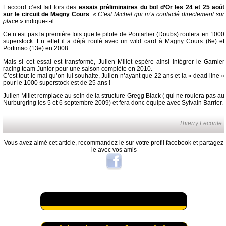
L’accord c’est fait lors des
essais préliminaires du bol d’Or les 24 et 25 août
sur le circuit de Magny Cours
.
« C’est Michel qui m’a contacté directement sur
place »
indique-t-il.
Ce n’est pas la première fois que le pilote de Pontarlier (Doubs) roulera en 1000
superstock. En effet il a déjà roulé avec un wild card à Magny Cours (6e) et
Portimao (13e) en 2008.
Mais si cet essai est transformé, Julien Millet espère ainsi intégrer le Garnier
racing team Junior pour une saison complète en 2010.
C’est tout le mal qu’on lui souhaite, Julien n’ayant que 22 ans et la « dead line »
pour le 1000 superstock est de 25 ans !
Julien Millet remplace au sein de la structure Gregg Black ( qui ne roulera pas au
Nurburgring les 5 et 6 septembre 2009) et fera donc équipe avec Sylvain Barrier.
Thierry Leconte
Vous avez aimé cet article, recommandez le sur votre profil facebook et partagez
le avec vos amis
A lire aussi