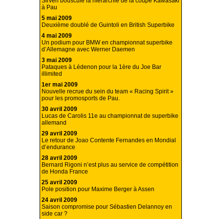
Sirven bouscule la hiérarchie de la coupe Kawasaki
à Pau
5 mai 2009
Deuxième doublé de Guintoli en British Superbike
4 mai 2009
Un podium pour BMW en championnat superbike
d’Allemagne avec Werner Daemen
3 mai 2009
Pataques à Lédenon pour la 1ère du Joe Bar
illimited
1er mai 2009
Nouvelle recrue du sein du team « Racing Spirit »
pour les promosports de Pau.
30 avril 2009
Lucas de Carolis 11e au championnat de superbike
allemand
29 avril 2009
Le retour de Joao Contente Fernandes en Mondial
d’endurance
28 avril 2009
Bernard Rigoni n’est plus au service de compétition
de Honda France
25 avril 2009
Pole position pour Maxime Berger à Assen
24 avril 2009
Saison compromise pour Sébastien Delannoy en
side car ?