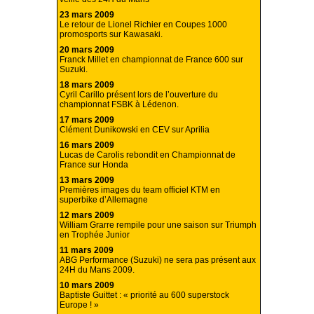
23 mars 2009
Le retour de Lionel Richier en Coupes 1000
promosports sur Kawasaki.
20 mars 2009
Franck Millet en championnat de France 600 sur
Suzuki.
18 mars 2009
Cyril Carillo présent lors de l’ouverture du
championnat FSBK à Lédenon.
17 mars 2009
Clément Dunikowski en CEV sur Aprilia
16 mars 2009
Lucas de Carolis rebondit en Championnat de
France sur Honda
13 mars 2009
Premières images du team officiel KTM en
superbike d’Allemagne
12 mars 2009
William Grarre rempile pour une saison sur Triumph
en Trophée Junior
11 mars 2009
ABG Performance (Suzuki) ne sera pas présent aux
24H du Mans 2009.
10 mars 2009
Baptiste Guittet : « priorité au 600 superstock
Europe ! »