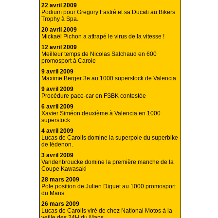
22 avril 2009
Podium pour Gregory Fastré et sa Ducati au Bikers
Trophy à Spa.
20 avril 2009
Mickaël Pichon a attrapé le virus de la vitesse !
12 avril 2009
Meilleur temps de Nicolas Salchaud en 600
promosport à Carole
9 avril 2009
Maxime Berger 3e au 1000 superstock de Valencia
9 avril 2009
Procédure pace-car en FSBK contestée
6 avril 2009
Xavier Siméon deuxième à Valencia en 1000
superstock
4 avril 2009
Lucas de Carolis domine la superpole du superbike
de lédenon.
3 avril 2009
Vandenbroucke domine la première manche de la
Coupe Kawasaki
28 mars 2009
Pole position de Julien Diguet au 1000 promosport
du Mans
26 mars 2009
Lucas de Carolis viré de chez National Motos à la
veille des 24H du Mans