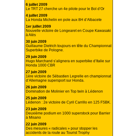
6 juillet 2009
Le TRT 27 cherche un 4e pilote pour le Bol d’Or
4 juillet 2009
La Honda Michelin en pole aux 8H d’Albacete
1er juillet 2009
Nouvelle victoire de Longearet en Coupe Kawasaki
à Alès
30 juin 2009
Guillaume Dietrich toujours en tête du Championnat
Superbike de Pologne.
29 juin 2009
Hugo Marchand s’alignera en superbike d’Italie sur
Honda 1000 CBR
27 juin 2009
1ère victoire de Sébastien Legrelle en championnat
d’Allemagne supersport sur Honda.
26 juin 2009
Domination de Molinier en Top twin à Lédenon
25 juin 2009
Lédenon : 2e victoire de Cyril Carrillo en 125 FSBK.
23 juin 2009
Deuxième podium en 1000 superstock pour Barrier
à Misano
22 juin 2009
Des mesures « radicales » pour stopper les
accidents de la route au Tourist Trophy