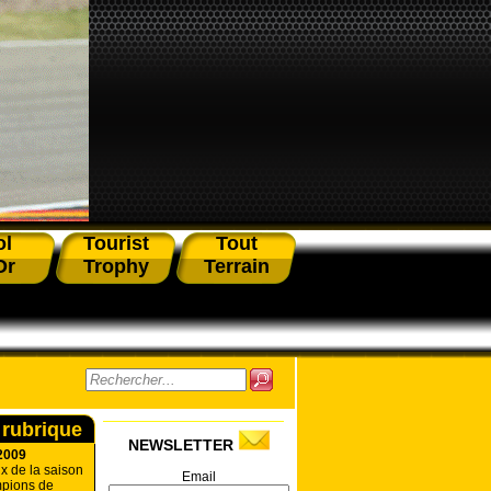
ol
Tourist
Tout
Or
Trophy
Terrain
 rubrique
NEWSLETTER
2009
x de la saison
Email
pions de