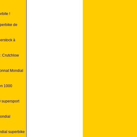
rbite !
perbike de
perstock à
: Crutchlow
ionnat Mondial
en 1000
0 supersport
ondial
ndial superbike