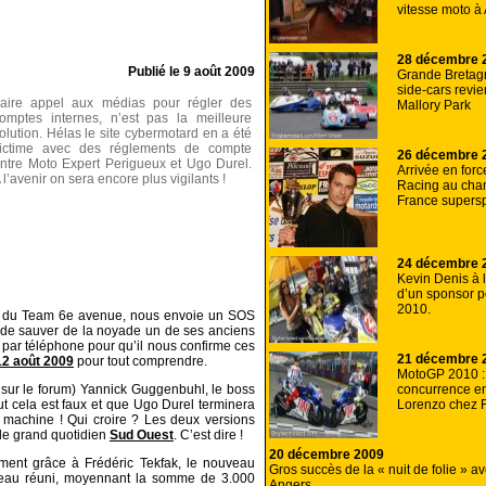
vitesse moto à
28 décembre 
Publié le
9 août 2009
Grande Bretagne
side-cars revi
aire appel aux médias pour régler des
Mallory Park
omptes internes, n’est pas la meilleure
olution. Hélas le site cybermotard en a été
ictime avec des réglements de compte
26 décembre 
ntre Moto Expert Perigueux et Ugo Durel.
Arrivée en forc
 l’avenir on sera encore plus vigilants !
Racing au cha
France supersp
24 décembre 
Kevin Denis à 
d’un sponsor p
2010.
de du Team 6e avenue, nous envoie un SOS
 de sauver de la noyade un de ses anciens
par téléphone pour qu’il nous confirme ces
21 décembre 
12 août 2009
pour tout comprendre.
MotoGP 2010 
concurrence en
 sur le forum) Yannick Guggenbuhl, le boss
Lorenzo chez 
ut cela est faux et que Ugo Durel terminera
machine ! Qui croire ? Les deux versions
r le grand quotidien
Sud Ouest
. C’est dire !
20 décembre 2009
ement grâce à Frédéric Tekfak, le nouveau
Gros succès de la « nuit de folie » a
veau réuni, moyennant la somme de 3.000
Angers