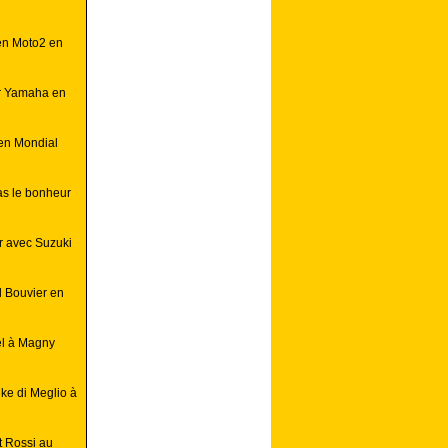
 en Moto2 en
ur Yamaha en
 en Mondial
as le bonheur
r avec Suzuki
d Bouvier en
el à Magny
ke di Meglio à
t Rossi au