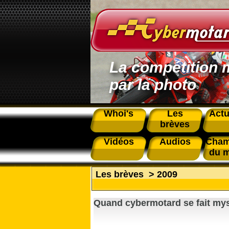
La compétition 
par la photo
Whoi's
Les
Actu
brèves
Vidéos
Audios
Cham
du 
Les brèves
>
2009
Quand cybermotard se fait myst