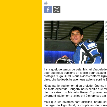
F
c
s
v
e
A
Il y a quelque temps de cela, Michel Vaugela
pour que nous publions un article pour essayer
protégés : Ugo Durel. Nous avions contacté Ugo 
dires. Lire
la dépèche que nous avions sorti le 
Hélas par le truchement d’un droit de réponse (
de Moto expert de Périgeux nous certifie que to
bien la saison du Michelin Power Cup avec sa 
divergent totalement et elles ont été reprises pa
Mais que les divorces sont difficiles, heureus
manager de Ugo Durel, le couple est de nou