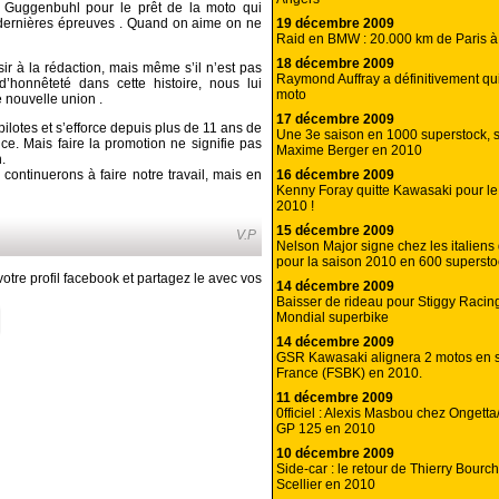
k Guggenbuhl pour le prêt de la moto qui
19 décembre 2009
 dernières épreuves . Quand on aime on ne
Raid en BMW : 20.000 km de Paris 
18 décembre 2009
sir à la rédaction, mais même s’il n’est pas
Raymond Auffray a définitivement qu
honnêteté dans cette histoire, nous lui
moto
 nouvelle union .
17 décembre 2009
ilotes et s’efforce depuis plus de 11 ans de
Une 3e saison en 1000 superstock, 
ce. Mais faire la promotion ne signifie pas
Maxime Berger en 2010
.
16 décembre 2009
s continuerons à faire notre travail, mais en
Kenny Foray quitte Kawasaki pour l
2010 !
15 décembre 2009
V.P
Nelson Major signe chez les italien
pour la saison 2010 en 600 supersto
otre profil facebook et partagez le avec vos
14 décembre 2009
Baisser de rideau pour Stiggy Raci
Mondial superbike
14 décembre 2009
GSR Kawasaki alignera 2 motos en 
France (FSBK) en 2010.
11 décembre 2009
0fficiel : Alexis Masbou chez Ongetta
GP 125 en 2010
10 décembre 2009
Side-car : le retour de Thierry Bourch’
Scellier en 2010