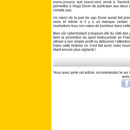
euros,(source sud ouest.com) versé à Yannic
permettra à Hugo Durel de participer aux deux
compte pas.
Un merci de la part de ugo Durel aurait fait plai
venu et même si il y a un manque certain d’
souhaitons tous nos vœux de bonheur dans cette
Bien sûr cybermotard a toujours été du côté des p
faire la promotion du sport motocycliste en Fran
utiliser à son simple profit ou détourner l’attention
Dans cette histoire on s’est fait avoir, mais nou
étant encore plus vigilants !
Vous avez aimé cet article, recommandez le sur v
amis