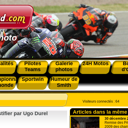
moto
alités
Pilotes
Galerie
24H Motos
B
Teams
photos
d'
pionnat
Sportwin
Humeur de
monde
Smith
Visiteurs connectés :
64
Articles dans la même
ifier par Ugo Durel
30 décembre 
Remise des Pri
2009 des cham