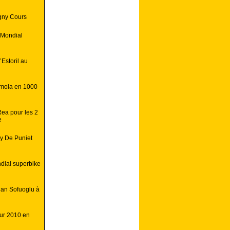
gny Cours
 Mondial
Estoril au
Imola en 1000
ea pour les 2
e
dy De Puniet
dial superbike
nan Sofuoglu à
our 2010 en