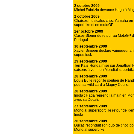
2 octobre 2009
Michel Fabrizio devance Haga à Ma
2 octobre 2009
Chaises musicales chez Yamaha en
superbike et en motoGP
1er octobre 2009
Casey Stoner de retour au MotoGP d’
Portugal
30 septembre 2009
Xavier Siméon déclaré vainqueur à 
superstock
29 septembre 2009
Ten Kate Honda mise sur Jonathan R
saisons à venir en Mondial superbik
28 septembre 2009
Louis Bulle reçoit le soutien de Ran
pour sa wild card à Magny Cours.
28 septembre 2009
Imola : Haga reprend la main en Mon
avec sa Ducati.
27 septembre 2009
Mondial supersport : le retour de Ke
Imola
26 septembre 2009
Ducati reconduit son duo de choc p
Mondial superbike