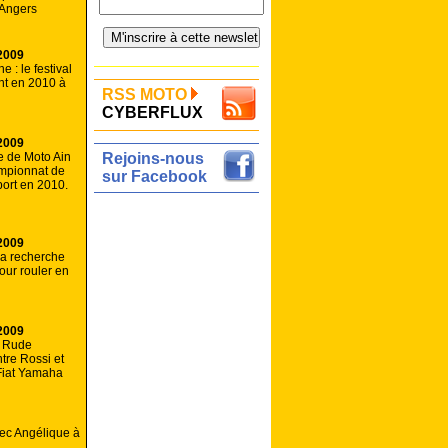
 Angers
2009
 : le festival
ent en 2010 à
RSS MOTO
CYBERFLUX
2009
e de Moto Ain
Rejoins-nous
mpionnat de
sur Facebook
ort en 2010.
2009
la recherche
our rouler en
2009
: Rude
tre Rossi et
Fiat Yamaha
vec Angélique à