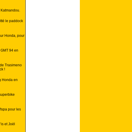
à Katmandou.
itté le paddock
sur Honda, pour
e GMT 94 en
s de Trasimeno
ck !
ng Honda en
superbike
/Ispa pour les
is et Joël