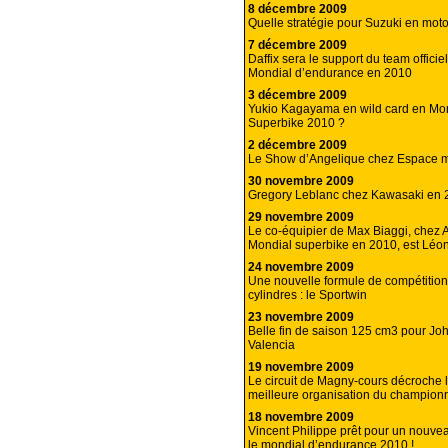
8 décembre 2009
Quelle stratégie pour Suzuki en mo
7 décembre 2009
Daffix sera le support du team offic
Mondial d’endurance en 2010
3 décembre 2009
Yukio Kagayama en wild card en Mo
Superbike 2010 ?
2 décembre 2009
Le Show d’Angelique chez Espace m
30 novembre 2009
Gregory Leblanc chez Kawasaki en 
29 novembre 2009
Le co-équipier de Max Biaggi, chez A
Mondial superbike en 2010, est Léo
24 novembre 2009
Une nouvelle formule de compétition
cylindres : le Sportwin
23 novembre 2009
Belle fin de saison 125 cm3 pour Jo
Valencia
19 novembre 2009
Le circuit de Magny-cours décroche l
meilleure organisation du champion
18 novembre 2009
Vincent Philippe prêt pour un nouvea
le mondial d’endurance 2010 !