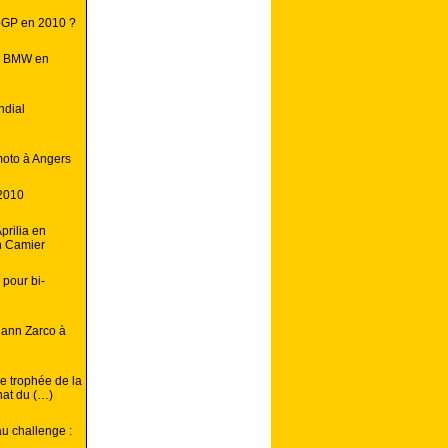
toGP en 2010 ?
iel BMW en
ndial
oto à Angers
2010
prilia en
n Camier
 pour bi-
hann Zarco à
e trophée de la
nat du (…)
u challenge :