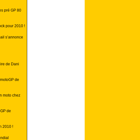
les pré GP 80
ock pour 2010 !
ail s’annonce
ire de Dani
u motoGP de
n moto chez
toGP de
n 2010 !
ndial