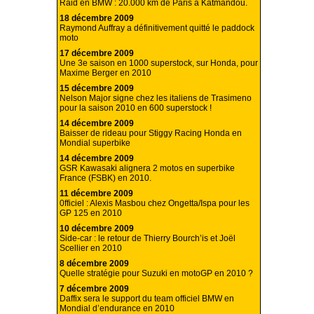
Raid en BMW : 20.000 km de Paris à Katmandou.
18 décembre 2009
Raymond Auffray a définitivement quitté le paddock
moto
17 décembre 2009
Une 3e saison en 1000 superstock, sur Honda, pour
Maxime Berger en 2010
15 décembre 2009
Nelson Major signe chez les italiens de Trasimeno
pour la saison 2010 en 600 superstock !
14 décembre 2009
Baisser de rideau pour Stiggy Racing Honda en
Mondial superbike
14 décembre 2009
GSR Kawasaki alignera 2 motos en superbike
France (FSBK) en 2010.
11 décembre 2009
0fficiel : Alexis Masbou chez Ongetta/Ispa pour les
GP 125 en 2010
10 décembre 2009
Side-car : le retour de Thierry Bourch’is et Joël
Scellier en 2010
8 décembre 2009
Quelle stratégie pour Suzuki en motoGP en 2010 ?
7 décembre 2009
Daffix sera le support du team officiel BMW en
Mondial d’endurance en 2010