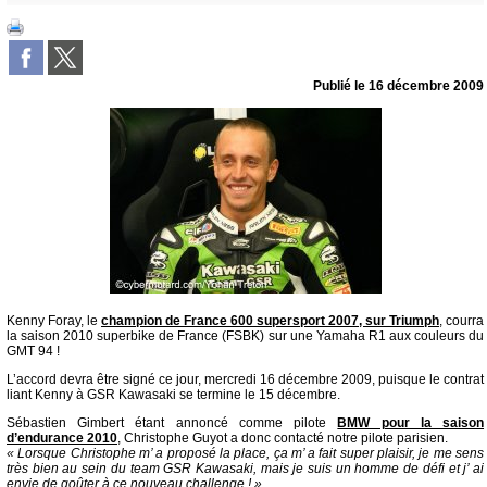
Publié le
16 décembre 2009
Kenny Foray, le
champion de France 600 supersport 2007, sur Triumph
, courra
la saison 2010 superbike de France (FSBK) sur une Yamaha R1 aux couleurs du
GMT 94 !
L’accord devra être signé ce jour, mercredi 16 décembre 2009, puisque le contrat
liant Kenny à GSR Kawasaki se termine le 15 décembre.
Sébastien Gimbert étant annoncé comme pilote
BMW pour la saison
d’endurance 2010
, Christophe Guyot a donc contacté notre pilote parisien.
« Lorsque Christophe m’ a proposé la place, ça m’ a fait super plaisir, je me sens
très bien au sein du team GSR Kawasaki, mais je suis un homme de défi et j’ ai
envie de goûter à ce nouveau challenge ! »