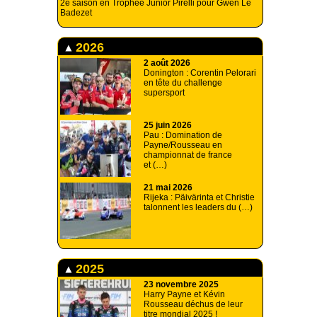
2e saison en Trophée Junior Pirelli pour Gwen Le
Badezet
2026
2 août 2026
Donington : Corentin Pelorari
en tête du challenge
supersport
25 juin 2026
Pau : Domination de
Payne/Rousseau en
championnat de france
et (…)
21 mai 2026
Rijeka : Päivärinta et Christie
talonnent les leaders du (…)
2025
23 novembre 2025
Harry Payne et Kévin
Rousseau déchus de leur
titre mondial 2025 !