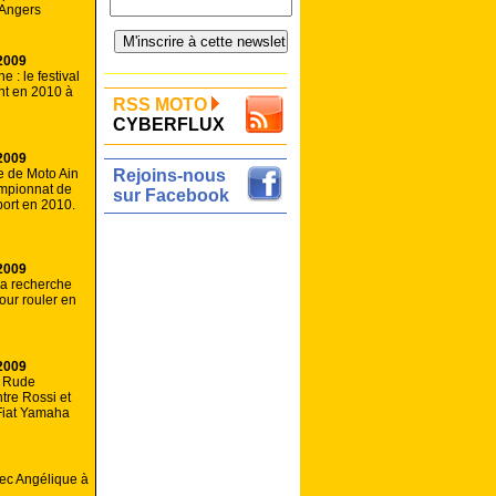
 Angers
2009
 : le festival
ent en 2010 à
RSS MOTO
CYBERFLUX
2009
e de Moto Ain
Rejoins-nous
mpionnat de
sur Facebook
ort en 2010.
2009
la recherche
our rouler en
2009
: Rude
tre Rossi et
Fiat Yamaha
vec Angélique à