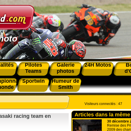
moto
alités
Pilotes
Galerie
24H Motos
B
Teams
photos
d'
pionnat
Sportwin
Humeur de
monde
Smith
Visiteurs connectés :
47
Articles dans la même
asaki racing team en
30 décembre 
Remise des Pri
2009 des cham