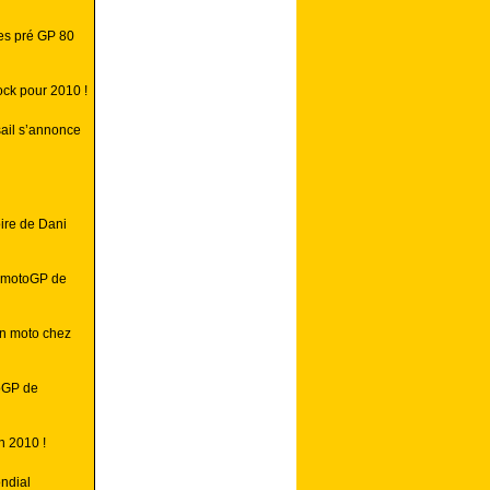
les pré GP 80
ock pour 2010 !
ail s’annonce
ire de Dani
u motoGP de
n moto chez
toGP de
n 2010 !
ndial