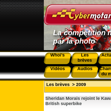
La compétition 
par la photo
Whoi's
Les
Actu
brèves
Vidéos
Audios
Cham
du 
Les brèves
>
2009
Sheridan Morais rejoint le Kaw
British superbike