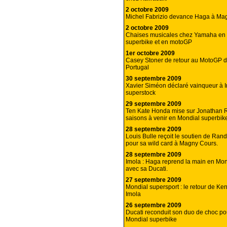
2 octobre 2009
Michel Fabrizio devance Haga à Ma
2 octobre 2009
Chaises musicales chez Yamaha en
superbike et en motoGP
1er octobre 2009
Casey Stoner de retour au MotoGP d’
Portugal
30 septembre 2009
Xavier Siméon déclaré vainqueur à 
superstock
29 septembre 2009
Ten Kate Honda mise sur Jonathan R
saisons à venir en Mondial superbik
28 septembre 2009
Louis Bulle reçoit le soutien de Ran
pour sa wild card à Magny Cours.
28 septembre 2009
Imola : Haga reprend la main en Mon
avec sa Ducati.
27 septembre 2009
Mondial supersport : le retour de Ke
Imola
26 septembre 2009
Ducati reconduit son duo de choc p
Mondial superbike