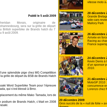
vitesse moto à
28 décembre 
Publié le
5 août 2009
Grande Bretagne
side-cars revi
Sheridan Morais, originaire de
Mallory Park
ohannesbourg, sera sur la grille de départ
u British superbike de Brands hatch du 7
u 9 août 2009.
26 décembre 
Arrivée en forc
Racing au cha
France supersp
24 décembre 
Kevin Denis à 
d’un sponsor p
2010.
 d’une splendide pige chez MG Compétition
r la grille de départ du BSB de Brands Hatch
21 décembre 
MotoGP 2010 
wasaki Word Superbike Team pour l’épreuve
concurrence en
ada, qui s’est blessé à Brno.
Lorenzo chez 
remplacement du même Mako Tamada, lors de
20 décembre 2009
le podium de Brands Hatch, c’était en 2008
Gros succès de la « nuit de folie » a
wasaki.
Angers