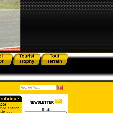
ol
Tourist
Tout
Or
Trophy
Terrain
 rubrique
NEWSLETTER
2009
x de la saison
Email
pions de