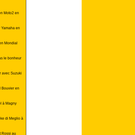
 en Moto2 en
ur Yamaha en
 en Mondial
as le bonheur
r avec Suzuki
d Bouvier en
el à Magny
ke di Meglio à
t Rossi au