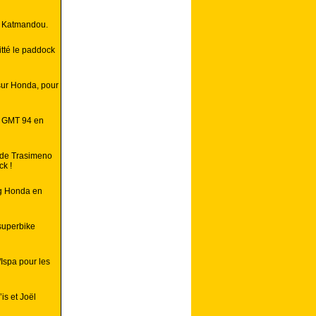
à Katmandou.
itté le paddock
sur Honda, pour
e GMT 94 en
s de Trasimeno
ck !
ng Honda en
superbike
/Ispa pour les
is et Joël