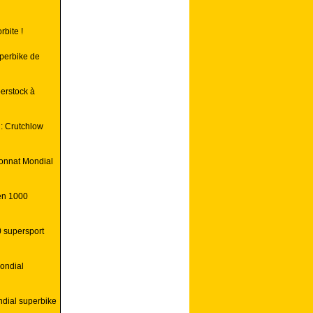
rbite !
perbike de
perstock à
: Crutchlow
ionnat Mondial
en 1000
0 supersport
ondial
ndial superbike