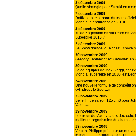
8 décembre 2009
Quelle stratégie pour Suzuki en mo
7 décembre 2009
Daffix sera le support du team offic
Mondial d’endurance en 2010
3 décembre 2009
Yukio Kagayama en wild card en Mo
Superbike 2010 ?
2 décembre 2009
Le Show d’Angelique chez Espace m
30 novembre 2009
Gregory Leblanc chez Kawasaki en 
29 novembre 2009
Le co-équipier de Max Biaggi, chez A
Mondial superbike en 2010, est Léo
24 novembre 2009
Une nouvelle formule de compétition
cylindres : le Sportwin
23 novembre 2009
Belle fin de saison 125 cm3 pour Jo
Valencia
19 novembre 2009
Le circuit de Magny-cours décroche l
meilleure organisation du champion
18 novembre 2009
Vincent Philippe prêt pour un nouvea
le mondial d’endurance 2010 !