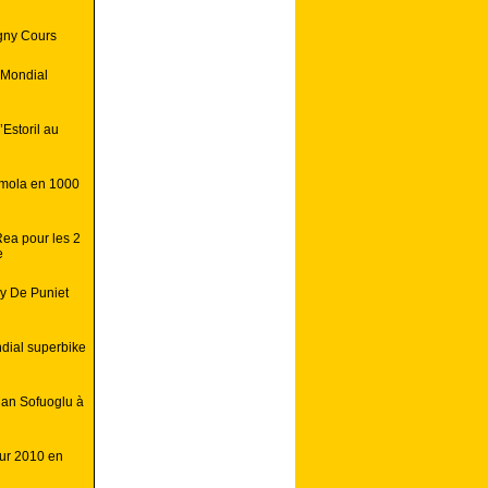
gny Cours
 Mondial
Estoril au
Imola en 1000
ea pour les 2
e
dy De Puniet
dial superbike
nan Sofuoglu à
our 2010 en