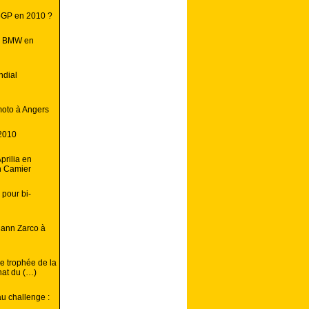
toGP en 2010 ?
iel BMW en
ndial
oto à Angers
2010
prilia en
n Camier
 pour bi-
hann Zarco à
e trophée de la
nat du (…)
u challenge :