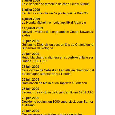
7 juillet 2009
Loïc Napoléone remercié de chez Celani Suzuki
6 juillet 2009
Le TRT 27 cherche un 4e pilote pour le Bol d’Or
4 juillet 2009
La Honda Michelin en pole aux 8H d’Albacete
1er juillet 2009
Nouvelle victoire de Longearet en Coupe Kawasaki
à Alès
30 juin 2009
Guillaume Dietrich toujours en tête du Championnat
Superbike de Pologne.
29 juin 2009
Hugo Marchand s’alignera en superbike d’Italie sur
Honda 1000 CBR
27 juin 2009
1ère victoire de Sébastien Legrelle en championnat
d’Allemagne supersport sur Honda.
26 juin 2009
Domination de Molinier en Top twin à Lédenon
25 juin 2009
Lédenon : 2e victoire de Cyril Carrillo en 125 FSBK.
23 juin 2009
Deuxième podium en 1000 superstock pour Barrier
à Misano
22 juin 2009
Des mesures « radicales » pour stopper les