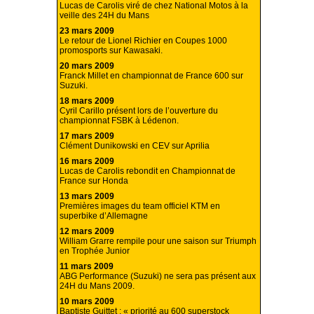
Lucas de Carolis viré de chez National Motos à la
veille des 24H du Mans
23 mars 2009
Le retour de Lionel Richier en Coupes 1000
promosports sur Kawasaki.
20 mars 2009
Franck Millet en championnat de France 600 sur
Suzuki.
18 mars 2009
Cyril Carillo présent lors de l’ouverture du
championnat FSBK à Lédenon.
17 mars 2009
Clément Dunikowski en CEV sur Aprilia
16 mars 2009
Lucas de Carolis rebondit en Championnat de
France sur Honda
13 mars 2009
Premières images du team officiel KTM en
superbike d’Allemagne
12 mars 2009
William Grarre rempile pour une saison sur Triumph
en Trophée Junior
11 mars 2009
ABG Performance (Suzuki) ne sera pas présent aux
24H du Mans 2009.
10 mars 2009
Baptiste Guittet : « priorité au 600 superstock