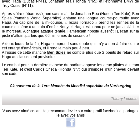
avec Haga (Ducati N°41), Jonathan rea (Honda N°65) et l’étonnante BMW de
Troy Corser(N°11).
Après s’être débarrassé, non sans mal, de Jonathan Rea (Honda Ten Kate), Ben
Spies (Yamaha World Superbike) entame une longue course-poursuite avec
Haga. Au cap pile de la mi-course, « Texas Tornado » prend les rennes de la
course et mène à un train d’enfer. Noriyuki Haga est connu pour ne jamais lâcher
le morceau. A chaque attaque tentée, l’américain riposte aussitôt ! L’écart sur la
piste n’atteint parfois que 66 millièmes de seconde !
A deux tours de la fin, Haga comprend sans doute qu’il n’y a rien à faire contre
cet enragé d’américain, et il rend la main peu à peu.
A l’issue de cette manche
Ben Spies
ne compte plus que 2 points de retard sur
Haga au classement provisoire.
Le combat pour la dernière manche du podium oppose les deux pilotes du team
Ten Kate, et c’est Carlos Checa (Honda N°7) qui s’impose d’un cheveu devant
son cadet.
Classement de la 1ère Manche du Mondial superbike du Nurburgring
Thierry Leconte
Vous avez aimé cet article, recommandez le sur votre profil facebook et partagez
le avec vos amis