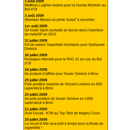
3 août 2009
Matthieu Lagrive roulera pour la Honda Michelin au
Bol d’Or
3 août 2009
Sheridan Morais un pilote Sudaf’ à surveiller
1er août 2009
Gil motor Sport souhaite se lancer dans l’aventure
du motoGP en 2010
31 juillet 2009
Fin de saison Superbike incertaine pour Guillaume
Dietrich.
30 juillet 2009
Roulages intensifs pour le RAC 41 en vue du Bol
d’Or
26 juillet 2009
6e podium d’affilée pour Xavier Siméon à Brno
25 juillet 2009
Pole position surprise de Vincent Lonbois en 600
superstock à Brno
25 juillet 2009
4e pole position de Xavier Siméon en 1000
superstock à Brno
21 juillet 2009
Duel Ducati - KTM au Top Twin de Magny Cours
20 juillet 2009
Le circuit d’Albi sera prêt à temps pour la finale du
superbike !