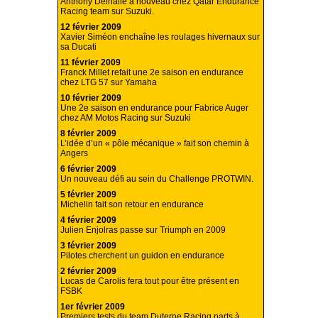
Anthony Delhalle à nouveau chez Qatar Endurance
Racing team sur Suzuki.
12 février 2009
Xavier Siméon enchaîne les roulages hivernaux sur
sa Ducati
11 février 2009
Franck Millet refait une 2e saison en endurance
chez LTG 57 sur Yamaha
10 février 2009
Une 2e saison en endurance pour Fabrice Auger
chez AM Motos Racing sur Suzuki
8 février 2009
L’idée d’un « pôle mécanique » fait son chemin à
Angers
6 février 2009
Un nouveau défi au sein du Challenge PROTWIN.
5 février 2009
Michelin fait son retour en endurance
4 février 2009
Julien Enjolras passe sur Triumph en 2009
3 février 2009
Pilotes cherchent un guidon en endurance
2 février 2009
Lucas de Carolis fera tout pour être présent en
FSBK
1er février 2009
Premiers tests du team Duterne Racing parts à