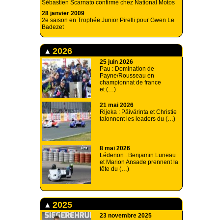
Sébastien Scarnato confirmé chez National Motos
28 janvier 2009
2e saison en Trophée Junior Pirelli pour Gwen Le
Badezet
2026
25 juin 2026
Pau : Domination de
Payne/Rousseau en
championnat de france
et (…)
21 mai 2026
Rijeka : Päivärinta et Christie
talonnent les leaders du (…)
8 mai 2026
Lédenon : Benjamin Luneau
et Marion Ansade prennent la
tête du (…)
2025
23 novembre 2025