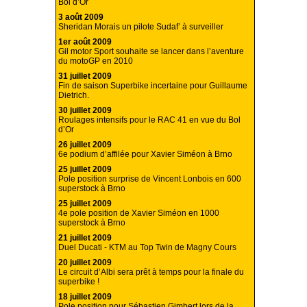
Bol d’Or
3 août 2009
Sheridan Morais un pilote Sudaf’ à surveiller
1er août 2009
Gil motor Sport souhaite se lancer dans l’aventure
du motoGP en 2010
31 juillet 2009
Fin de saison Superbike incertaine pour Guillaume
Dietrich.
30 juillet 2009
Roulages intensifs pour le RAC 41 en vue du Bol
d’Or
26 juillet 2009
6e podium d’affilée pour Xavier Siméon à Brno
25 juillet 2009
Pole position surprise de Vincent Lonbois en 600
superstock à Brno
25 juillet 2009
4e pole position de Xavier Siméon en 1000
superstock à Brno
21 juillet 2009
Duel Ducati - KTM au Top Twin de Magny Cours
20 juillet 2009
Le circuit d’Albi sera prêt à temps pour la finale du
superbike !
18 juillet 2009
Pole position pour Sébastien Gimbert lors de la