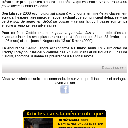
Résultat, le pilote parisien a choisi le numéro 4, qui est celui d’Alex Barros
« mon
pilote favori »
continue Cedric.
Son bilan de 2008 est
« plutôt satisfaisant »
, lui qui a terminé 4e au classement
scratch. Il espère faire mieux en 2009, sachant que son principal défaut est
« de
perdre trop de temps en début de course »
ce qui fait qu’il passe son temps
ensuite à remonter ses adversaires.
Pour ce faire Cedric entame
« pour la première fois »
une série d’essais
hivernaux intensifs avec plusieurs roulages à Lédenon (du 21 au 23 février, puis
le 26 mars) et trois jours à Nogaro (du 13 au15 mars 2009).
En endurance Cedric Tangre est confirmé au Junior Team LMS aux côtés de
Freddy Foray pour les deux courses des 24H du Mans et du Bol d’Or. Lucas de
Carolis, approché, a donné sa préférence à
National motos
.
Thierry Leconte
Vous avez aimé cet article, recommandez le sur votre profil facebook et partagez
le avec vos amis
Articles dans la même rubrique
30 décembre 2009
Remise des Prix de la saison