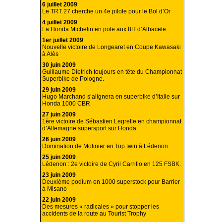
6 juillet 2009
Le TRT 27 cherche un 4e pilote pour le Bol d’Or
4 juillet 2009
La Honda Michelin en pole aux 8H d’Albacete
1er juillet 2009
Nouvelle victoire de Longearet en Coupe Kawasaki
à Alès
30 juin 2009
Guillaume Dietrich toujours en tête du Championnat
Superbike de Pologne.
29 juin 2009
Hugo Marchand s’alignera en superbike d’Italie sur
Honda 1000 CBR
27 juin 2009
1ère victoire de Sébastien Legrelle en championnat
d’Allemagne supersport sur Honda.
26 juin 2009
Domination de Molinier en Top twin à Lédenon
25 juin 2009
Lédenon : 2e victoire de Cyril Carrillo en 125 FSBK.
23 juin 2009
Deuxième podium en 1000 superstock pour Barrier
à Misano
22 juin 2009
Des mesures « radicales » pour stopper les
accidents de la route au Tourist Trophy