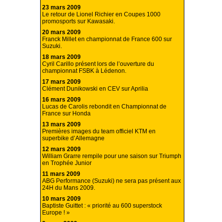
23 mars 2009
Le retour de Lionel Richier en Coupes 1000
promosports sur Kawasaki.
20 mars 2009
Franck Millet en championnat de France 600 sur
Suzuki.
18 mars 2009
Cyril Carillo présent lors de l’ouverture du
championnat FSBK à Lédenon.
17 mars 2009
Clément Dunikowski en CEV sur Aprilia
16 mars 2009
Lucas de Carolis rebondit en Championnat de
France sur Honda
13 mars 2009
Premières images du team officiel KTM en
superbike d’Allemagne
12 mars 2009
William Grarre rempile pour une saison sur Triumph
en Trophée Junior
11 mars 2009
ABG Performance (Suzuki) ne sera pas présent aux
24H du Mans 2009.
10 mars 2009
Baptiste Guittet : « priorité au 600 superstock
Europe ! »