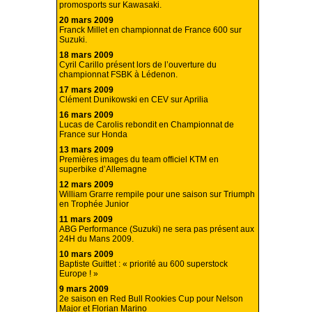
promosports sur Kawasaki.
20 mars 2009
Franck Millet en championnat de France 600 sur
Suzuki.
18 mars 2009
Cyril Carillo présent lors de l’ouverture du
championnat FSBK à Lédenon.
17 mars 2009
Clément Dunikowski en CEV sur Aprilia
16 mars 2009
Lucas de Carolis rebondit en Championnat de
France sur Honda
13 mars 2009
Premières images du team officiel KTM en
superbike d’Allemagne
12 mars 2009
William Grarre rempile pour une saison sur Triumph
en Trophée Junior
11 mars 2009
ABG Performance (Suzuki) ne sera pas présent aux
24H du Mans 2009.
10 mars 2009
Baptiste Guittet : « priorité au 600 superstock
Europe ! »
9 mars 2009
2e saison en Red Bull Rookies Cup pour Nelson
Major et Florian Marino