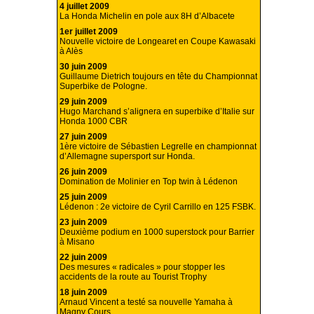
4 juillet 2009
La Honda Michelin en pole aux 8H d’Albacete
1er juillet 2009
Nouvelle victoire de Longearet en Coupe Kawasaki
à Alès
30 juin 2009
Guillaume Dietrich toujours en tête du Championnat
Superbike de Pologne.
29 juin 2009
Hugo Marchand s’alignera en superbike d’Italie sur
Honda 1000 CBR
27 juin 2009
1ère victoire de Sébastien Legrelle en championnat
d’Allemagne supersport sur Honda.
26 juin 2009
Domination de Molinier en Top twin à Lédenon
25 juin 2009
Lédenon : 2e victoire de Cyril Carrillo en 125 FSBK.
23 juin 2009
Deuxième podium en 1000 superstock pour Barrier
à Misano
22 juin 2009
Des mesures « radicales » pour stopper les
accidents de la route au Tourist Trophy
18 juin 2009
Arnaud Vincent a testé sa nouvelle Yamaha à
Magny Cours