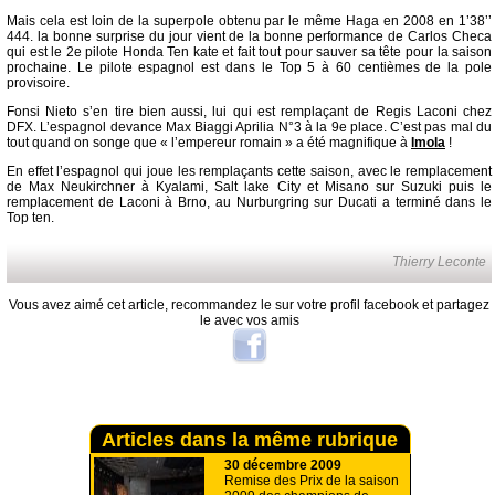
Mais cela est loin de la superpole obtenu par le même Haga en 2008 en 1’38’’
444. la bonne surprise du jour vient de la bonne performance de Carlos Checa
qui est le 2e pilote Honda Ten kate et fait tout pour sauver sa tête pour la saison
prochaine. Le pilote espagnol est dans le Top 5 à 60 centièmes de la pole
provisoire.
Fonsi Nieto s’en tire bien aussi, lui qui est remplaçant de Regis Laconi chez
DFX. L’espagnol devance Max Biaggi Aprilia N°3 à la 9e place. C’est pas mal du
tout quand on songe que « l’empereur romain » a été magnifique à
Imola
!
En effet l’espagnol qui joue les remplaçants cette saison, avec le remplacement
de Max Neukirchner à Kyalami, Salt lake City et Misano sur Suzuki puis le
remplacement de Laconi à Brno, au Nurburgring sur Ducati a terminé dans le
Top ten.
Thierry Leconte
Vous avez aimé cet article, recommandez le sur votre profil facebook et partagez
le avec vos amis
Articles dans la même rubrique
30 décembre 2009
Remise des Prix de la saison