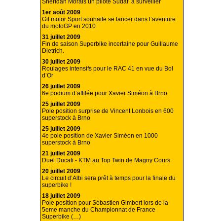
Sheridan Morais un pilote Sudaf’ à surveiller
1er août 2009
Gil motor Sport souhaite se lancer dans l’aventure
du motoGP en 2010
31 juillet 2009
Fin de saison Superbike incertaine pour Guillaume
Dietrich.
30 juillet 2009
Roulages intensifs pour le RAC 41 en vue du Bol
d’Or
26 juillet 2009
6e podium d’affilée pour Xavier Siméon à Brno
25 juillet 2009
Pole position surprise de Vincent Lonbois en 600
superstock à Brno
25 juillet 2009
4e pole position de Xavier Siméon en 1000
superstock à Brno
21 juillet 2009
Duel Ducati - KTM au Top Twin de Magny Cours
20 juillet 2009
Le circuit d’Albi sera prêt à temps pour la finale du
superbike !
18 juillet 2009
Pole position pour Sébastien Gimbert lors de la
5eme manche du Championnat de France
Superbike (…)