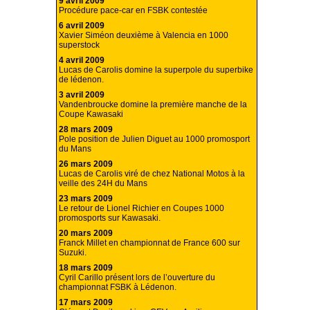
9 avril 2009
Procédure pace-car en FSBK contestée
6 avril 2009
Xavier Siméon deuxième à Valencia en 1000
superstock
4 avril 2009
Lucas de Carolis domine la superpole du superbike
de lédenon.
3 avril 2009
Vandenbroucke domine la première manche de la
Coupe Kawasaki
28 mars 2009
Pole position de Julien Diguet au 1000 promosport
du Mans
26 mars 2009
Lucas de Carolis viré de chez National Motos à la
veille des 24H du Mans
23 mars 2009
Le retour de Lionel Richier en Coupes 1000
promosports sur Kawasaki.
20 mars 2009
Franck Millet en championnat de France 600 sur
Suzuki.
18 mars 2009
Cyril Carillo présent lors de l’ouverture du
championnat FSBK à Lédenon.
17 mars 2009