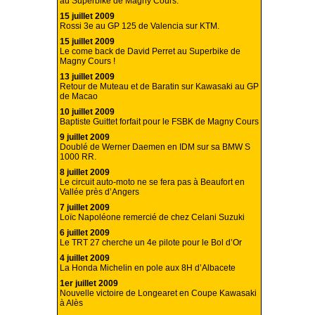
au Superbike de Magny Cours.
15 juillet 2009
Rossi 3e au GP 125 de Valencia sur KTM.
15 juillet 2009
Le come back de David Perret au Superbike de
Magny Cours !
13 juillet 2009
Retour de Muteau et de Baratin sur Kawasaki au GP
de Macao
10 juillet 2009
Baptiste Guittet forfait pour le FSBK de Magny Cours
9 juillet 2009
Doublé de Werner Daemen en IDM sur sa BMW S
1000 RR.
8 juillet 2009
Le circuit auto-moto ne se fera pas à Beaufort en
Vallée près d’Angers
7 juillet 2009
Loïc Napoléone remercié de chez Celani Suzuki
6 juillet 2009
Le TRT 27 cherche un 4e pilote pour le Bol d’Or
4 juillet 2009
La Honda Michelin en pole aux 8H d’Albacete
1er juillet 2009
Nouvelle victoire de Longearet en Coupe Kawasaki
à Alès