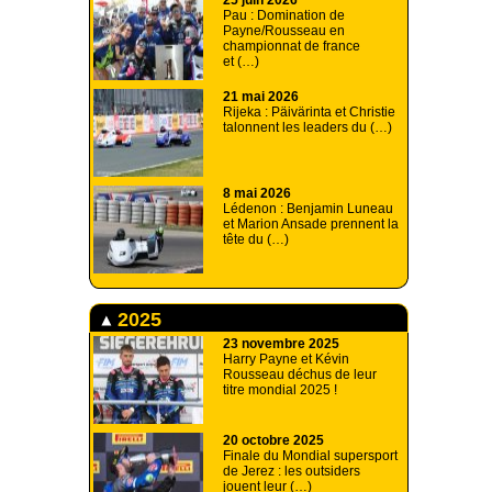
25 juin 2026
Pau : Domination de
Payne/Rousseau en
championnat de france
et (…)
21 mai 2026
Rijeka : Päivärinta et Christie
talonnent les leaders du (…)
8 mai 2026
Lédenon : Benjamin Luneau
et Marion Ansade prennent la
tête du (…)
2025
23 novembre 2025
Harry Payne et Kévin
Rousseau déchus de leur
titre mondial 2025 !
20 octobre 2025
Finale du Mondial supersport
de Jerez : les outsiders
jouent leur (…)