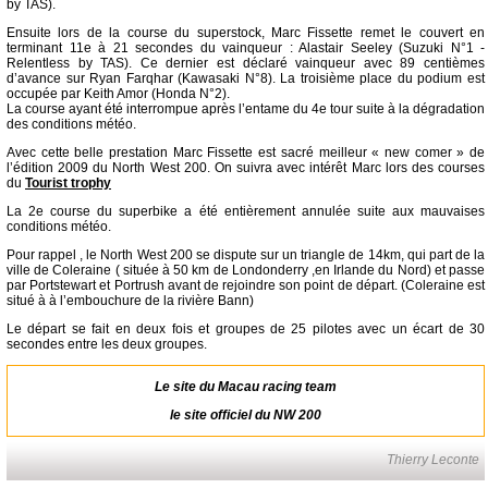
by TAS).
Ensuite lors de la course du superstock, Marc Fissette remet le couvert en
terminant 11e à 21 secondes du vainqueur : Alastair Seeley (Suzuki N°1 -
Relentless by TAS). Ce dernier est déclaré vainqueur avec 89 centièmes
d’avance sur Ryan Farqhar (Kawasaki N°8). La troisième place du podium est
occupée par Keith Amor (Honda N°2).
La course ayant été interrompue après l’entame du 4e tour suite à la dégradation
des conditions météo.
Avec cette belle prestation Marc Fissette est sacré meilleur « new comer » de
l’édition 2009 du North West 200. On suivra avec intérêt Marc lors des courses
du
Tourist trophy
La 2e course du superbike a été entièrement annulée suite aux mauvaises
conditions météo.
Pour rappel , le North West 200 se dispute sur un triangle de 14km, qui part de la
ville de Coleraine ( située à 50 km de Londonderry ,en Irlande du Nord) et passe
par Portstewart et Portrush avant de rejoindre son point de départ. (Coleraine est
situé à à l’embouchure de la rivière Bann)
Le départ se fait en deux fois et groupes de 25 pilotes avec un écart de 30
secondes entre les deux groupes.
Le site du
Macau racing team
le site officiel du
NW 200
Thierry Leconte