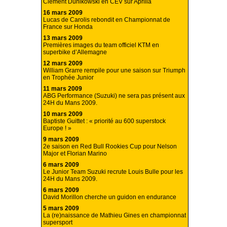
Clément Dunikowski en CEV sur Aprilia
16 mars 2009
Lucas de Carolis rebondit en Championnat de
France sur Honda
13 mars 2009
Premières images du team officiel KTM en
superbike d’Allemagne
12 mars 2009
William Grarre rempile pour une saison sur Triumph
en Trophée Junior
11 mars 2009
ABG Performance (Suzuki) ne sera pas présent aux
24H du Mans 2009.
10 mars 2009
Baptiste Guittet : « priorité au 600 superstock
Europe ! »
9 mars 2009
2e saison en Red Bull Rookies Cup pour Nelson
Major et Florian Marino
6 mars 2009
Le Junior Team Suzuki recrute Louis Bulle pour les
24H du Mans 2009.
6 mars 2009
David Morillon cherche un guidon en endurance
5 mars 2009
La (re)naissance de Mathieu Gines en championnat
supersport