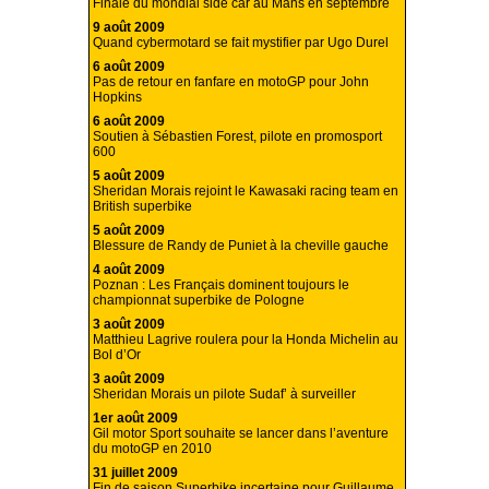
Finale du mondial side car au Mans en septembre
9 août 2009
Quand cybermotard se fait mystifier par Ugo Durel
6 août 2009
Pas de retour en fanfare en motoGP pour John
Hopkins
6 août 2009
Soutien à Sébastien Forest, pilote en promosport
600
5 août 2009
Sheridan Morais rejoint le Kawasaki racing team en
British superbike
5 août 2009
Blessure de Randy de Puniet à la cheville gauche
4 août 2009
Poznan : Les Français dominent toujours le
championnat superbike de Pologne
3 août 2009
Matthieu Lagrive roulera pour la Honda Michelin au
Bol d’Or
3 août 2009
Sheridan Morais un pilote Sudaf’ à surveiller
1er août 2009
Gil motor Sport souhaite se lancer dans l’aventure
du motoGP en 2010
31 juillet 2009
Fin de saison Superbike incertaine pour Guillaume