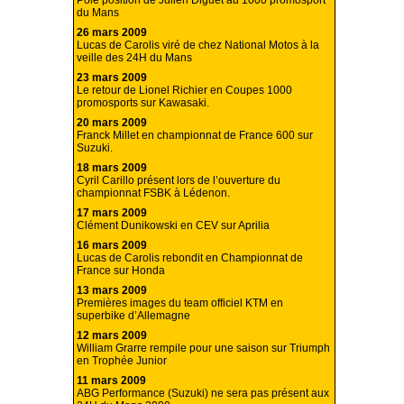
Pole position de Julien Diguet au 1000 promosport
du Mans
26 mars 2009
Lucas de Carolis viré de chez National Motos à la
veille des 24H du Mans
23 mars 2009
Le retour de Lionel Richier en Coupes 1000
promosports sur Kawasaki.
20 mars 2009
Franck Millet en championnat de France 600 sur
Suzuki.
18 mars 2009
Cyril Carillo présent lors de l’ouverture du
championnat FSBK à Lédenon.
17 mars 2009
Clément Dunikowski en CEV sur Aprilia
16 mars 2009
Lucas de Carolis rebondit en Championnat de
France sur Honda
13 mars 2009
Premières images du team officiel KTM en
superbike d’Allemagne
12 mars 2009
William Grarre rempile pour une saison sur Triumph
en Trophée Junior
11 mars 2009
ABG Performance (Suzuki) ne sera pas présent aux