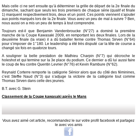
Mais celle ci ne sert ensuite qu’à déterminer la grille de départ de la 2e finale du
dimanche, sachant que seuls les trois premiers de chaque série (qualif et finale
1) marquent respectivement trois, deux et un point. Ces points viennent s’ajouter
aux points marqués lors de la 2e finale. Vous avez un peu de mal à suivre ? Ben,
nous aussi on a mis un peu de temps à tout comprendre.
Toujours est-il que Benjamin Vandenbroucke (N°27) a dominé la première
manche de la Coupe Kawasaki 2009, en remportant les deux finales. Lors de la
deuxième finale (la vraie) il a dû batailler ferme contre Thomas Sirven (N°64)
pour s’imposer de 1’’180. Le leadership a été très disputé car la tête de course a
changé six fois en quatorze tours.
A souligner la belle prestation de Mathieu Charpin (N°7) qui décroche le
holeshot et qui termine sur la 3e place du podium. Ce dernier a dû lui aussi faire
le coup de feu contre Quentin Levrier (N°76) et Kevin Rambure (N°62).
Reynald Corterre remporte la catégorie Sénior alors que du côté des féminines,
c’est Steffie Naud (N°3) qui s’adjuge la victoire de la catégorie tout comme
Thomas Sirven dans celle des jeunes.
B.T. avec G. Stein
Classement de la Coupe kawasaki après le Mans
Vous avez aimé cet article, recommandez le sur votre profil facebook et partagez
le avec vos amis