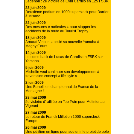
Lédenon : 2e victoire de Cyril Carrillo en 125 FSBK.
23 juin 2009
Deuxième podium en 1000 superstock pour Barrier
à Misano
22 juin 2009
Des mesures « radicales » pour stopper les
accidents de la route au Tourist Trophy
18 juin 2009
Arnaud Vincent a testé sa nouvelle Yamaha à
Magny Cours
14 juin 2009
Le come back de Lucas de Carolis en FSBK sur
Yamaha
5 juin 2009
Michelin veut continuer son développement à
travers son concept « life style ».
2 juin 2009
Une Benelli en championnat de France de la
Montagne !
28 mai 2009
5e victoire d’ affilée en Top Twin pour Molinier au
Vigeant
27 mai 2009
Le retour de Franck Millet en 1000 superstock
Europe
26 mai 2009
Une pétition en ligne pour soutenir le projet de pole