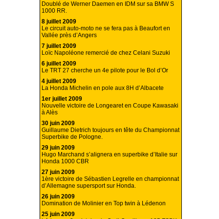
Doublé de Werner Daemen en IDM sur sa BMW S
1000 RR.
8 juillet 2009
Le circuit auto-moto ne se fera pas à Beaufort en
Vallée près d’Angers
7 juillet 2009
Loïc Napoléone remercié de chez Celani Suzuki
6 juillet 2009
Le TRT 27 cherche un 4e pilote pour le Bol d’Or
4 juillet 2009
La Honda Michelin en pole aux 8H d’Albacete
1er juillet 2009
Nouvelle victoire de Longearet en Coupe Kawasaki
à Alès
30 juin 2009
Guillaume Dietrich toujours en tête du Championnat
Superbike de Pologne.
29 juin 2009
Hugo Marchand s’alignera en superbike d’Italie sur
Honda 1000 CBR
27 juin 2009
1ère victoire de Sébastien Legrelle en championnat
d’Allemagne supersport sur Honda.
26 juin 2009
Domination de Molinier en Top twin à Lédenon
25 juin 2009