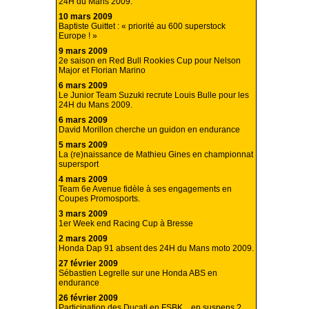
24H du Mans 2009.
10 mars 2009
Baptiste Guittet : « priorité au 600 superstock
Europe ! »
9 mars 2009
2e saison en Red Bull Rookies Cup pour Nelson
Major et Florian Marino
6 mars 2009
Le Junior Team Suzuki recrute Louis Bulle pour les
24H du Mans 2009.
6 mars 2009
David Morillon cherche un guidon en endurance
5 mars 2009
La (re)naissance de Mathieu Gines en championnat
supersport
4 mars 2009
Team 6e Avenue fidèle à ses engagements en
Coupes Promosports.
3 mars 2009
1er Week end Racing Cup à Bresse
2 mars 2009
Honda Dap 91 absent des 24H du Mans moto 2009.
27 février 2009
Sébastien Legrelle sur une Honda ABS en
endurance
26 février 2009
Participation des Ducati en FSBK ...en suspens ?