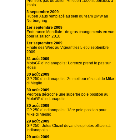
Premiers pas de Julien Millet en 1000 superstock à
Imola
3 septembre 2009
Ruben Xaus remplacé au sein du team BMW au
Nurburgring
1er septembre 2009
Endurance Mondiale : de gros changements en vue
pour la saison 2010
1er septembre 2009
Finale des Werc au Vigeant les 5 et 6 septembre
2009
31 août 2009
MotoGP d’Indianapolis : Lorenzo prend le pas sur
Rossi
30 août 2009
GP 250 d’Indianapolis : 2e meilleur résultat de Mike
di Meglio
30 août 2009
Pedrosa décroche une superbe pole position au
MotoGP d’Indianapolis.
30 août 2009
GP 250 d’Indianapolis : 1ère pole position pour
Mike di Meglio
29 août 2009
GP 250 : Jules Cluzel devant les pilotes officiels à
Indianapolis !
29 août 2009