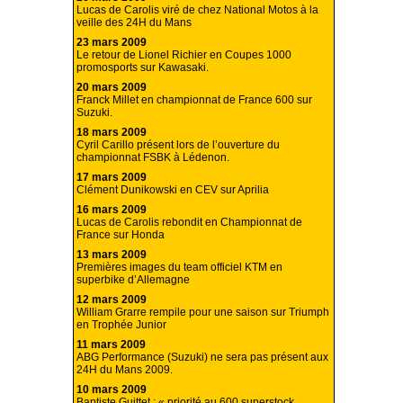
Lucas de Carolis viré de chez National Motos à la
veille des 24H du Mans
23 mars 2009
Le retour de Lionel Richier en Coupes 1000
promosports sur Kawasaki.
20 mars 2009
Franck Millet en championnat de France 600 sur
Suzuki.
18 mars 2009
Cyril Carillo présent lors de l’ouverture du
championnat FSBK à Lédenon.
17 mars 2009
Clément Dunikowski en CEV sur Aprilia
16 mars 2009
Lucas de Carolis rebondit en Championnat de
France sur Honda
13 mars 2009
Premières images du team officiel KTM en
superbike d’Allemagne
12 mars 2009
William Grarre rempile pour une saison sur Triumph
en Trophée Junior
11 mars 2009
ABG Performance (Suzuki) ne sera pas présent aux
24H du Mans 2009.
10 mars 2009
Baptiste Guittet : « priorité au 600 superstock