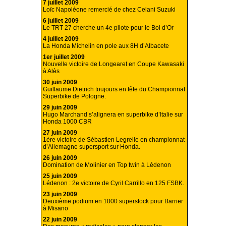
7 juillet 2009
Loïc Napoléone remercié de chez Celani Suzuki
6 juillet 2009
Le TRT 27 cherche un 4e pilote pour le Bol d’Or
4 juillet 2009
La Honda Michelin en pole aux 8H d’Albacete
1er juillet 2009
Nouvelle victoire de Longearet en Coupe Kawasaki
à Alès
30 juin 2009
Guillaume Dietrich toujours en tête du Championnat
Superbike de Pologne.
29 juin 2009
Hugo Marchand s’alignera en superbike d’Italie sur
Honda 1000 CBR
27 juin 2009
1ère victoire de Sébastien Legrelle en championnat
d’Allemagne supersport sur Honda.
26 juin 2009
Domination de Molinier en Top twin à Lédenon
25 juin 2009
Lédenon : 2e victoire de Cyril Carrillo en 125 FSBK.
23 juin 2009
Deuxième podium en 1000 superstock pour Barrier
à Misano
22 juin 2009