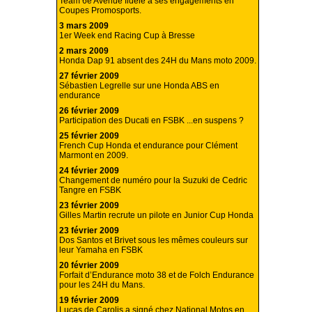
Team 6e Avenue fidèle à ses engagements en
Coupes Promosports.
3 mars 2009
1er Week end Racing Cup à Bresse
2 mars 2009
Honda Dap 91 absent des 24H du Mans moto 2009.
27 février 2009
Sébastien Legrelle sur une Honda ABS en
endurance
26 février 2009
Participation des Ducati en FSBK ...en suspens ?
25 février 2009
French Cup Honda et endurance pour Clément
Marmont en 2009.
24 février 2009
Changement de numéro pour la Suzuki de Cedric
Tangre en FSBK
23 février 2009
Gilles Martin recrute un pilote en Junior Cup Honda
23 février 2009
Dos Santos et Brivet sous les mêmes couleurs sur
leur Yamaha en FSBK
20 février 2009
Forfait d’Endurance moto 38 et de Folch Endurance
pour les 24H du Mans.
19 février 2009
Lucas de Carolis a signé chez National Motos en