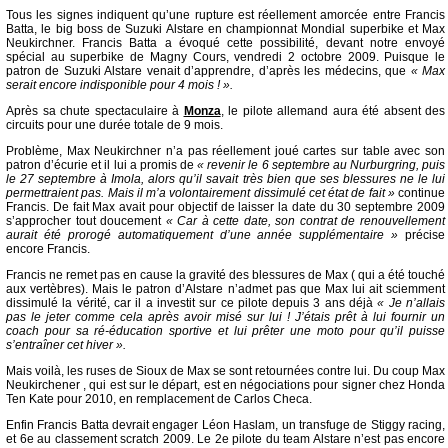
Tous les signes indiquent qu’une rupture est réellement amorcée entre Francis
Batta, le big boss de Suzuki Alstare en championnat Mondial superbike et Max
Neukirchner. Francis Batta a évoqué cette possibilité, devant notre envoyé
spécial au superbike de Magny Cours, vendredi 2 octobre 2009. Puisque le
patron de Suzuki Alstare venait d’apprendre, d’après les médecins, que
« Max
serait encore indisponible pour 4 mois ! ».
Après sa chute spectaculaire à
Monza
, le pilote allemand aura été absent des
circuits pour une durée totale de 9 mois.
Problème, Max Neukirchner n’a pas réellement joué cartes sur table avec son
patron d’écurie et il lui a promis de
« revenir le 6 septembre au Nurburgring, puis
le 27 septembre à Imola, alors qu’il savait très bien que ses blessures ne le lui
permettraient pas. Mais il m’a volontairement dissimulé cet état de fait »
continue
Francis. De fait Max avait pour objectif de laisser la date du 30 septembre 2009
s’approcher tout doucement
« Car à cette date, son contrat de renouvellement
aurait été prorogé automatiquement d’une année supplémentaire »
précise
encore Francis.
Francis ne remet pas en cause la gravité des blessures de Max ( qui a été touché
aux vertèbres). Mais le patron d’Alstare n’admet pas que Max lui ait sciemment
dissimulé la vérité, car il a investit sur ce pilote depuis 3 ans déjà
« Je n’allais
pas le jeter comme cela après avoir misé sur lui ! J’étais prêt à lui fournir un
coach pour sa ré-éducation sportive et lui prêter une moto pour qu’il puisse
s’entraîner cet hiver ».
Mais voilà, les ruses de Sioux de Max se sont retournées contre lui. Du coup Max
Neukirchener , qui est sur le départ, est en négociations pour signer chez Honda
Ten Kate pour 2010, en remplacement de Carlos Checa.
Enfin Francis Batta devrait engager Léon Haslam, un transfuge de Stiggy racing,
et 6e au classement scratch 2009. Le 2e pilote du team Alstare n’est pas encore