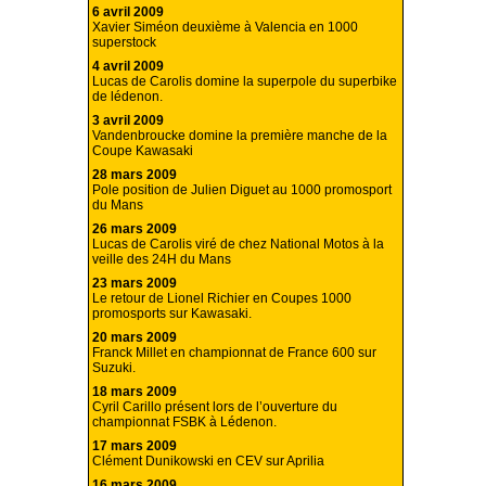
6 avril 2009
Xavier Siméon deuxième à Valencia en 1000
superstock
4 avril 2009
Lucas de Carolis domine la superpole du superbike
de lédenon.
3 avril 2009
Vandenbroucke domine la première manche de la
Coupe Kawasaki
28 mars 2009
Pole position de Julien Diguet au 1000 promosport
du Mans
26 mars 2009
Lucas de Carolis viré de chez National Motos à la
veille des 24H du Mans
23 mars 2009
Le retour de Lionel Richier en Coupes 1000
promosports sur Kawasaki.
20 mars 2009
Franck Millet en championnat de France 600 sur
Suzuki.
18 mars 2009
Cyril Carillo présent lors de l’ouverture du
championnat FSBK à Lédenon.
17 mars 2009
Clément Dunikowski en CEV sur Aprilia
16 mars 2009