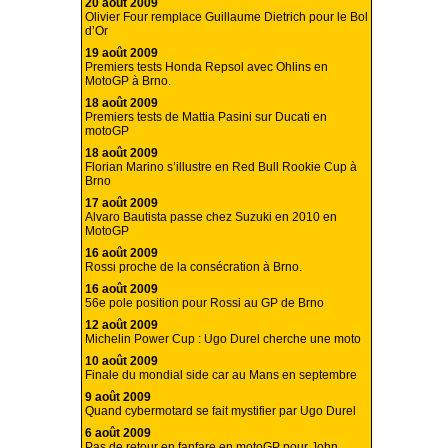
20 août 2009
Olivier Four remplace Guillaume Dietrich pour le Bol
d’Or
19 août 2009
Premiers tests Honda Repsol avec Ohlins en
MotoGP à Brno.
18 août 2009
Premiers tests de Mattia Pasini sur Ducati en
motoGP
18 août 2009
Florian Marino s’illustre en Red Bull Rookie Cup à
Brno
17 août 2009
Alvaro Bautista passe chez Suzuki en 2010 en
MotoGP
16 août 2009
Rossi proche de la consécration à Brno.
16 août 2009
56e pole position pour Rossi au GP de Brno
12 août 2009
Michelin Power Cup : Ugo Durel cherche une moto
10 août 2009
Finale du mondial side car au Mans en septembre
9 août 2009
Quand cybermotard se fait mystifier par Ugo Durel
6 août 2009
Pas de retour en fanfare en motoGP pour John