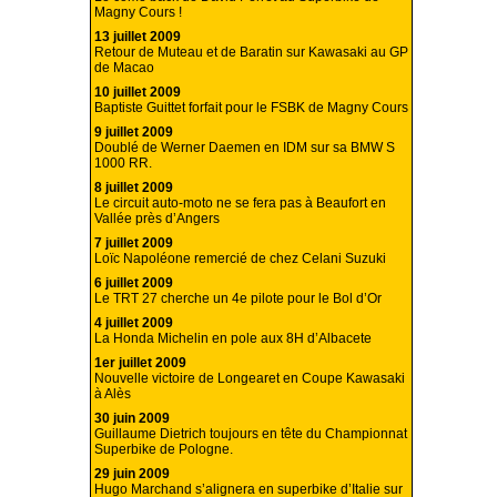
Magny Cours !
13 juillet 2009
Retour de Muteau et de Baratin sur Kawasaki au GP
de Macao
10 juillet 2009
Baptiste Guittet forfait pour le FSBK de Magny Cours
9 juillet 2009
Doublé de Werner Daemen en IDM sur sa BMW S
1000 RR.
8 juillet 2009
Le circuit auto-moto ne se fera pas à Beaufort en
Vallée près d’Angers
7 juillet 2009
Loïc Napoléone remercié de chez Celani Suzuki
6 juillet 2009
Le TRT 27 cherche un 4e pilote pour le Bol d’Or
4 juillet 2009
La Honda Michelin en pole aux 8H d’Albacete
1er juillet 2009
Nouvelle victoire de Longearet en Coupe Kawasaki
à Alès
30 juin 2009
Guillaume Dietrich toujours en tête du Championnat
Superbike de Pologne.
29 juin 2009
Hugo Marchand s’alignera en superbike d’Italie sur