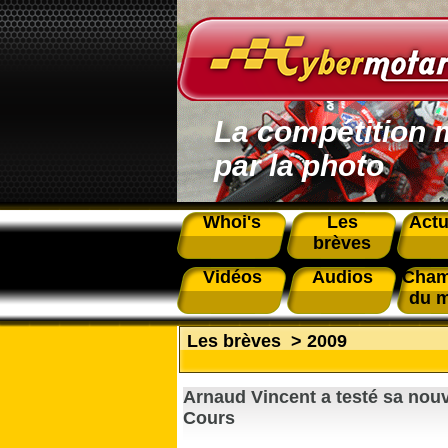
La compétition 
par la photo
Whoi's
Les
Actu
brèves
Vidéos
Audios
Cham
du 
Les brèves
>
2009
Arnaud Vincent a testé sa no
Cours