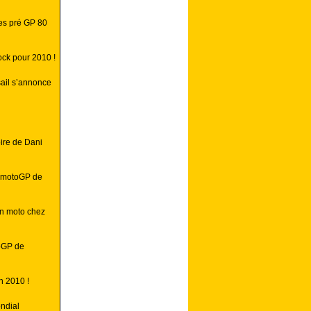
les pré GP 80
ock pour 2010 !
ail s’annonce
ire de Dani
u motoGP de
n moto chez
toGP de
n 2010 !
ndial