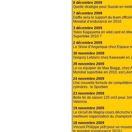
8 décembre 2009
Quelle stratégie pour Suzuki en mo
7 décembre 2009
Daffix sera le support du team offic
Mondial d’endurance en 2010
3 décembre 2009
Yukio Kagayama en wild card en Mo
Superbike 2010 ?
2 décembre 2009
Le Show d’Angelique chez Espace m
30 novembre 2009
Gregory Leblanc chez Kawasaki en 
29 novembre 2009
Le co-équipier de Max Biaggi, chez A
Mondial superbike en 2010, est Léo
24 novembre 2009
Une nouvelle formule de compétition
cylindres : le Sportwin
23 novembre 2009
Belle fin de saison 125 cm3 pour Jo
Valencia
19 novembre 2009
Le circuit de Magny-cours décroche l
meilleure organisation du champion
18 novembre 2009
Vincent Philippe prêt pour un nouvea
le mondial d’endurance 2010 !