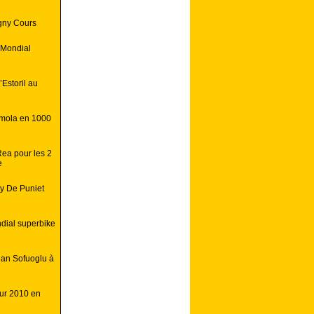
gny Cours
 Mondial
Estoril au
Imola en 1000
ea pour les 2
e
dy De Puniet
dial superbike
nan Sofuoglu à
our 2010 en