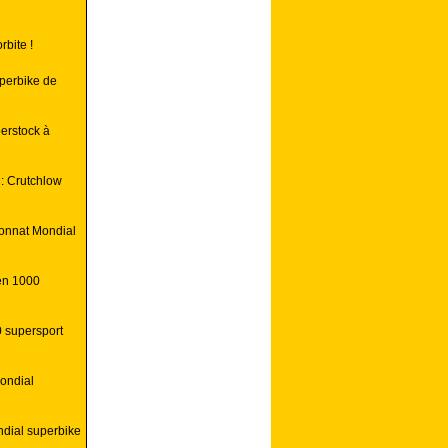
rbite !
perbike de
perstock à
: Crutchlow
ionnat Mondial
en 1000
0 supersport
ondial
ndial superbike