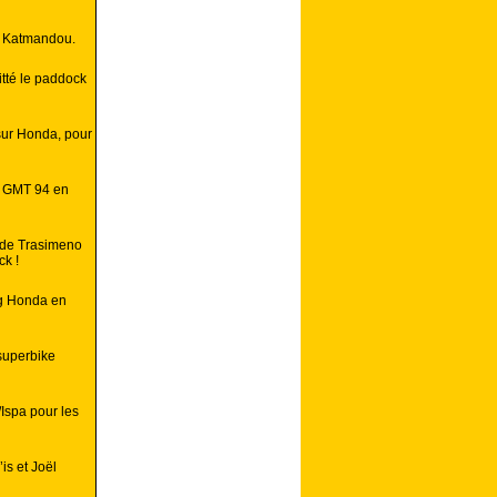
à Katmandou.
itté le paddock
sur Honda, pour
e GMT 94 en
s de Trasimeno
ck !
ng Honda en
superbike
/Ispa pour les
is et Joël