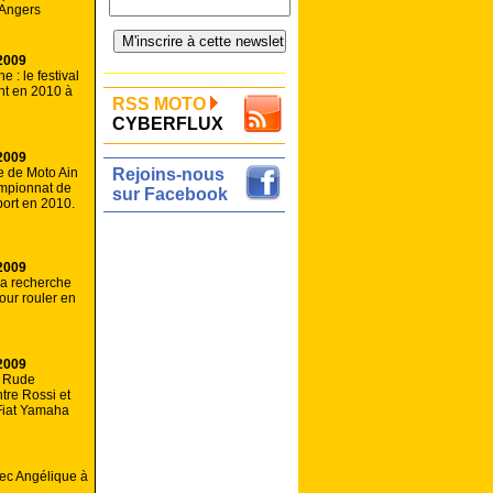
 Angers
2009
 : le festival
ent en 2010 à
RSS MOTO
CYBERFLUX
2009
e de Moto Ain
Rejoins-nous
mpionnat de
sur Facebook
ort en 2010.
2009
la recherche
our rouler en
2009
: Rude
tre Rossi et
Fiat Yamaha
vec Angélique à