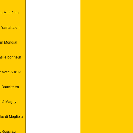
 en Moto2 en
ur Yamaha en
 en Mondial
as le bonheur
r avec Suzuki
d Bouvier en
el à Magny
ke di Meglio à
t Rossi au