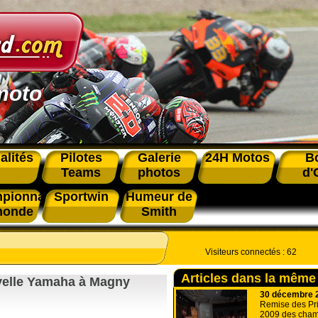
moto
alités
Pilotes
Galerie
24H Motos
B
Teams
photos
d'
pionnat
Sportwin
Humeur de
monde
Smith
Visiteurs connectés :
62
Articles dans la même
uvelle Yamaha à Magny
30 décembre 
Remise des Pri
2009 des cham