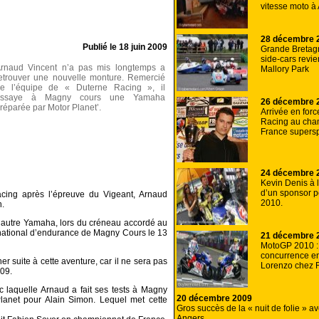
vitesse moto à
28 décembre 
Publié le
18 juin 2009
Grande Bretagne
side-cars revi
rnaud Vincent n’a pas mis longtemps a
Mallory Park
etrouver une nouvelle monture. Remercié
e l’équipe de « Duterne Racing », il
essaye à Magny cours une Yamaha
26 décembre 
réparée par Motor Planet’.
Arrivée en forc
Racing au cha
France supersp
24 décembre 
Kevin Denis à 
d’un sponsor p
cing après l’épreuve du Vigeant, Arnaud
2010.
n.
 autre Yamaha, lors du créneau accordé au
 national d’endurance de Magny Cours le 13
21 décembre 
MotoGP 2010 
concurrence en
r suite à cette aventure, car il ne sera pas
Lorenzo chez 
09.
 laquelle Arnaud a fait ses tests à Magny
20 décembre 2009
lanet pour Alain Simon. Lequel met cette
Gros succès de la « nuit de folie » a
Angers