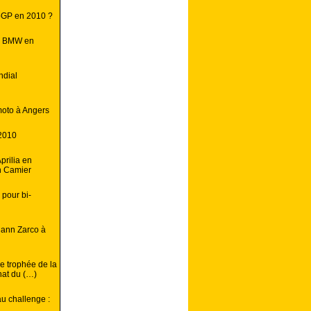
toGP en 2010 ?
iel BMW en
ndial
oto à Angers
2010
prilia en
n Camier
 pour bi-
hann Zarco à
e trophée de la
nat du (…)
u challenge :