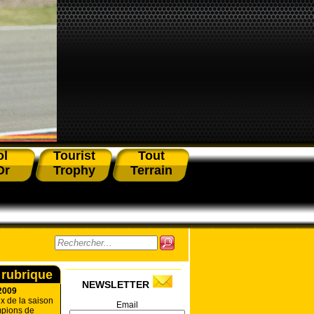
ol
Tourist
Tout
Or
Trophy
Terrain
 rubrique
NEWSLETTER
2009
x de la saison
Email
pions de