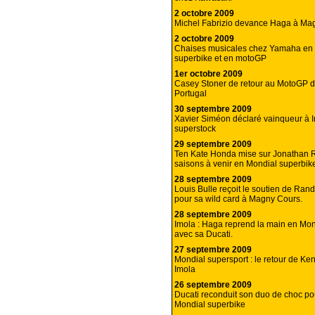
2 octobre 2009
Michel Fabrizio devance Haga à Ma
2 octobre 2009
Chaises musicales chez Yamaha en
superbike et en motoGP
1er octobre 2009
Casey Stoner de retour au MotoGP d’
Portugal
30 septembre 2009
Xavier Siméon déclaré vainqueur à 
superstock
29 septembre 2009
Ten Kate Honda mise sur Jonathan R
saisons à venir en Mondial superbik
28 septembre 2009
Louis Bulle reçoit le soutien de Ran
pour sa wild card à Magny Cours.
28 septembre 2009
Imola : Haga reprend la main en Mon
avec sa Ducati.
27 septembre 2009
Mondial supersport : le retour de Ke
Imola
26 septembre 2009
Ducati reconduit son duo de choc p
Mondial superbike