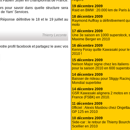
ait Fabien Soyer en championnat de France.
19 décembre 2009
s pour savoir dans quelle structure sera
Raid en BMW : 20.000 km de Paris 
e de Yam’ Services.
18 décembre 2009
 Réponse définitive le 18 et le 19 juillet au
Raymond Auffray a définitivement qu
moto
17 décembre 2009
Une 3e saison en 1000 superstock, 
Thierry Leconte
Maxime Berger en 2010
16 décembre 2009
otre profil facebook et partagez le avec vos
Kenny Foray quitte Kawasaki pour l
2010 !
15 décembre 2009
Nelson Major signe chez les italien
pour la saison 2010 en 600 supersto
14 décembre 2009
Baisser de rideau pour Stiggy Raci
Mondial superbike
14 décembre 2009
GSR Kawasaki alignera 2 motos en 
France (FSBK) en 2010.
11 décembre 2009
0fficiel : Alexis Masbou chez Ongetta
GP 125 en 2010
10 décembre 2009
Side-car : le retour de Thierry Bourch’
Scellier en 2010