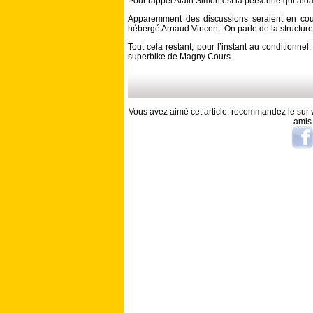
Pour rappel Alain Simon est la personne qui aid
Apparemment des discussions seraient en cour
hébergé Arnaud Vincent. On parle de la structur
Tout cela restant, pour l’instant au conditionnel.
superbike de Magny Cours.
Vous avez aimé cet article, recommandez le sur v
amis