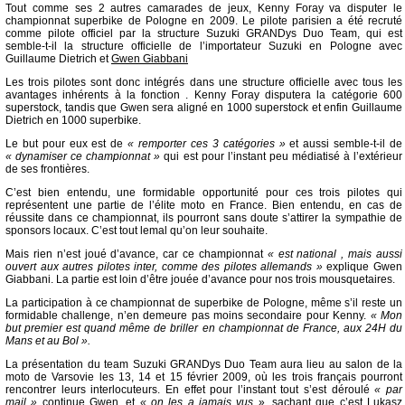
Tout comme ses 2 autres camarades de jeux, Kenny Foray va disputer le
championnat superbike de Pologne en 2009. Le pilote parisien a été recruté
comme pilote officiel par la structure Suzuki GRANDys Duo Team, qui est
semble-t-il la structure officielle de l’importateur Suzuki en Pologne avec
Guillaume Dietrich et
Gwen Giabbani
Les trois pilotes sont donc intégrés dans une structure officielle avec tous les
avantages inhérents à la fonction . Kenny Foray disputera la catégorie 600
superstock, tandis que Gwen sera aligné en 1000 superstock et enfin Guillaume
Dietrich en 1000 superbike.
Le but pour eux est de
« remporter ces 3 catégories »
et aussi semble-t-il de
« dynamiser ce championnat »
qui est pour l’instant peu médiatisé à l’extérieur
de ses frontières.
C’est bien entendu, une formidable opportunité pour ces trois pilotes qui
représentent une partie de l’élite moto en France. Bien entendu, en cas de
réussite dans ce championnat, ils pourront sans doute s’attirer la sympathie de
sponsors locaux. C’est tout lemal qu’on leur souhaite.
Mais rien n’est joué d’avance, car ce championnat
« est national , mais aussi
ouvert aux autres pilotes inter, comme des pilotes allemands »
explique Gwen
Giabbani. La partie est loin d’être jouée d’avance pour nos trois mousquetaires.
La participation à ce championnat de superbike de Pologne, même s’il reste un
formidable challenge, n’en demeure pas moins secondaire pour Kenny.
« Mon
but premier est quand même de briller en championnat de France, aux 24H du
Mans et au Bol ».
La présentation du team Suzuki GRANDys Duo Team aura lieu au salon de la
moto de Varsovie les 13, 14 et 15 février 2009, où les trois français pourront
rencontrer leurs interlocuteurs. En effet pour l’instant tout s’est déroulé
« par
mail »
continue Gwen, et
« on les a jamais vus
», sachant que c’est Lukasz