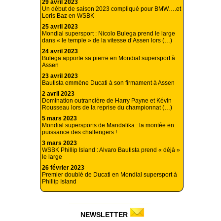
29 avril 2023
Un début de saison 2023 compliqué pour BMW….et
Loris Baz en WSBK
25 avril 2023
Mondial supersport : Nicolo Bulega prend le large
dans « le temple » de la vitesse d’Assen lors (…)
24 avril 2023
Bulega apporte sa pierre en Mondial supersport à
Assen
23 avril 2023
Bautista emmène Ducati à son firmament à Assen
2 avril 2023
Domination outrancière de Harry Payne et Kévin
Rousseau lors de la reprise du championnat (…)
5 mars 2023
Mondial supersports de Mandalika : la montée en
puissance des challengers !
3 mars 2023
WSBK Phillip Island : Alvaro Bautista prend « déjà »
le large
26 février 2023
Premier doublé de Ducati en Mondial supersport à
Phillip Island
NEWSLETTER