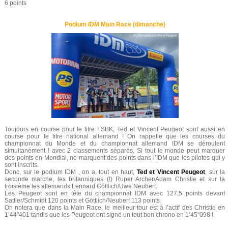
6 points
Podium IDM Main Race (dimanche)
Toujours en course pour le titre FSBK, Ted et Vincent Peugeot sont aussi en
course pour le titre national allemand ! On rappelle que les courses du
championnat du Monde et du championnat allemand IDM se déroulent
simultanément ! avec 2 classements séparés. Si tout le monde peut marquer
des points en Mondial, ne marquent des points dans l’IDM que les pilotes qui y
sont inscrits.
Donc, sur le podium IDM , on a, tout en haut,
Ted et Vincent Peugeot
, sur la
seconde marche, les britanniques (!) Ruper Archer/Adam Christie et sur la
troisième les allemands Lennard Göttlich/Uwe Neubert.
Les Peugeot sont en tête du championnat IDM avec 127,5 points devant
Sattler/Schmidt 120 points et Göttlich/Neubert 113 points.
On notera que dans la Main Race, le meilleur tour est à l’actif des Christie en
1’44"401 tandis que les Peugeot ont signé un tout bon chrono en 1’45"098 !