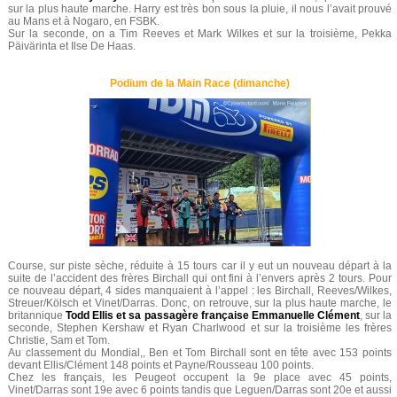
sur la plus haute marche. Harry est très bon sous la pluie, il nous l’avait prouvé
au Mans et à Nogaro, en FSBK.
Sur la seconde, on a Tim Reeves et Mark Wilkes et sur la troisième, Pekka
Päivärinta et Ilse De Haas.
Podium de la Main Race (dimanche)
Course, sur piste sèche, réduite à 15 tours car il y eut un nouveau départ à la
suite de l’accident des frères Birchall qui ont fini à l’envers après 2 tours. Pour
ce nouveau départ, 4 sides manquaient à l’appel : les Birchall, Reeves/Wilkes,
Streuer/Kölsch et Vinet/Darras. Donc, on retrouve, sur la plus haute marche, le
britannique
Todd Ellis et sa passagère française Emmanuelle Clément
, sur la
seconde, Stephen Kershaw et Ryan Charlwood et sur la troisième les frères
Christie, Sam et Tom.
Au classement du Mondial,, Ben et Tom Birchall sont en tête avec 153 points
devant Ellis/Clément 148 points et Payne/Rousseau 100 points.
Chez les français, les Peugeot occupent la 9e place avec 45 points,
Vinet/Darras sont 19e avec 6 points tandis que Leguen/Darras sont 20e et aussi