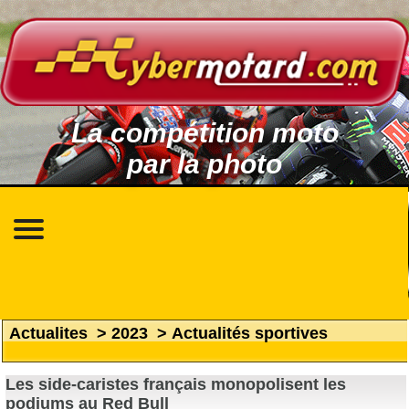
La compétition moto
par la photo
Actualites
>
2023
>
Actualités sportives
Les side-caristes français monopolisent les
podiums au Red Bull