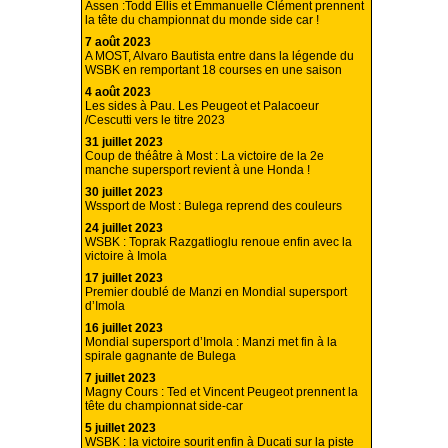
Assen :Todd Ellis et Emmanuelle Clément prennent
la tête du championnat du monde side car !
7 août 2023
A MOST, Alvaro Bautista entre dans la légende du
WSBK en remportant 18 courses en une saison
4 août 2023
Les sides à Pau. Les Peugeot et Palacoeur
/Cescutti vers le titre 2023
31 juillet 2023
Coup de théâtre à Most : La victoire de la 2e
manche supersport revient à une Honda !
30 juillet 2023
Wssport de Most : Bulega reprend des couleurs
24 juillet 2023
WSBK : Toprak Razgatlioglu renoue enfin avec la
victoire à Imola
17 juillet 2023
Premier doublé de Manzi en Mondial supersport
d’Imola
16 juillet 2023
Mondial supersport d’Imola : Manzi met fin à la
spirale gagnante de Bulega
7 juillet 2023
Magny Cours : Ted et Vincent Peugeot prennent la
tête du championnat side-car
5 juillet 2023
WSBK : la victoire sourit enfin à Ducati sur la piste