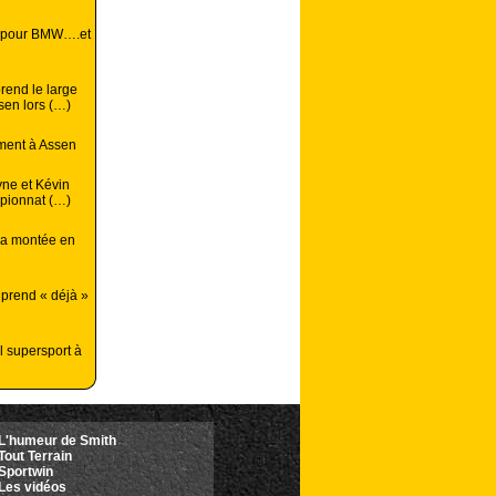
é pour BMW….et
rend le large
sen lors (…)
ment à Assen
yne et Kévin
mpionnat (…)
la montée en
 prend « déjà »
 supersport à
L'humeur de Smith
Tout Terrain
Sportwin
Les vidéos