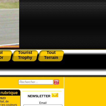
ol
Tourist
Tout
Or
Trophy
Terrain
 rubrique
NEWSLETTER
2023
ait, de
Email
r les couleurs