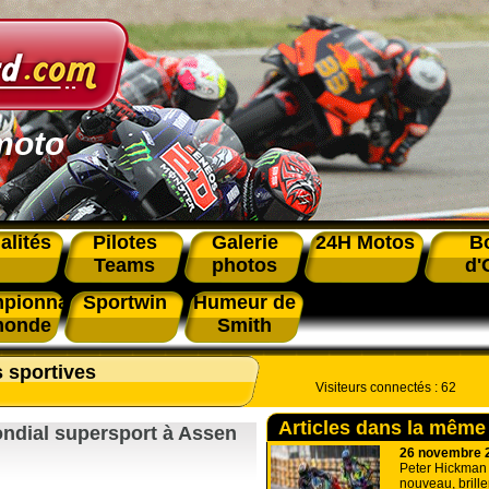
moto
alités
Pilotes
Galerie
24H Motos
B
Teams
photos
d'
pionnat
Sportwin
Humeur de
monde
Smith
s sportives
Visiteurs connectés :
62
Articles dans la même
ondial supersport à Assen
26 novembre 
Peter Hickman f
nouveau, brille