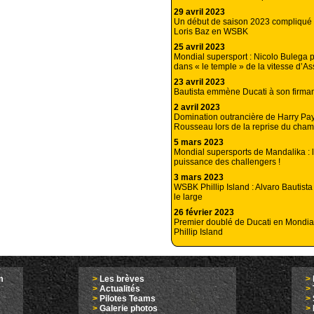
29 avril 2023
Un début de saison 2023 compliqu
Loris Baz en WSBK
25 avril 2023
Mondial supersport : Nicolo Bulega p
dans « le temple » de la vitesse d’As
23 avril 2023
Bautista emmène Ducati à son firma
2 avril 2023
Domination outrancière de Harry Pa
Rousseau lors de la reprise du cha
5 mars 2023
Mondial supersports de Mandalika : 
puissance des challengers !
3 mars 2023
WSBK Phillip Island : Alvaro Bautista
le large
26 février 2023
Premier doublé de Ducati en Mondial
Phillip Island
m
>
Les brèves
>
>
Actualités
>
>
Pilotes Teams
>
>
Galerie photos
>