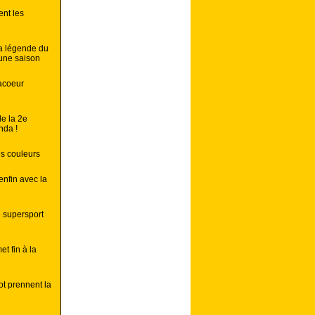
ent les
la légende du
une saison
acoeur
de la 2e
nda !
s couleurs
nfin avec la
 supersport
t fin à la
t prennent la