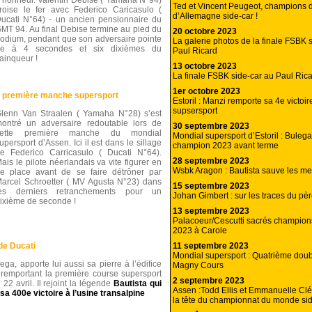
’honneur. Valentin Debise ( Yamaha N°94)
Ted et Vincent Peugeot, champions 
roise le fer avec Federico Caricasulo (
d’Allemagne side-car !
ucati N°64) - un ancien pensionnaire du
MT 94. Au final Debise termine au pied du
20 octobre 2023
odium, pendant que son adversaire pointe
La galerie photos de la finale FSBK 
6e à 4 secondes et six dixièmes du
Paul Ricard
ainqueur !
13 octobre 2023
La finale FSBK side-car au Paul Ric
1er octobre 2023
en première manche supersport
Estoril : Manzi remporte sa 4e victoir
supsersport
lenn Van Straalen ( Yamaha N°28) s’est
ontré un adversaire redoutable lors de
30 septembre 2023
cette première manche du mondial
Mondial supersport d’Estoril : Buleg
upersport d’Assen. Ici il est dans le sillage
champion 2023 avant terme
e Federico Carricasulo ( Ducati N°64).
28 septembre 2023
ais le pilote néerlandais va vite figurer en
Wsbk Aragon : Bautista sauve les m
e place avant de se faire détrôner par
arcel Schroetter ( MV Agusta N°23) dans
15 septembre 2023
es derniers retranchements pour un
Johan Gimbert : sur les traces du pèr
ixième de seconde !
13 septembre 2023
Palacoeur/Cescutti sacrés champion
2023 à Carole
11 septembre 2023
de Ducati
Mondial supersport : Quatrième dou
ega, apporte lui aussi sa pierre à l’édifice
Magny Cours
 remportant la première course supersport
2 septembre 2023
22 avril. Il rejoint la légende
Bautista qui
Assen :Todd Ellis et Emmanuelle Cl
sa 400e victoire à l’usine transalpine
la tête du championnat du monde sid