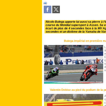
Nicolo Bulega apporte lui aussi sa pierre à l
course du Mondial supersport à Assen. Sa vi
écart de plus de 4 secondes face à la MV Ag
secondes et un dixième de la Yamaha de Van
Bulega impérial en première 
L
à
r
D
r
s
d
v
Valentin Debise au pied du podium de la
A
r
c