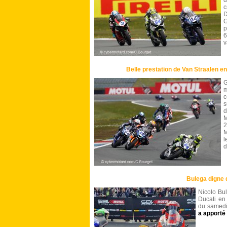
d
c
D
G
p
v
Belle prestation de Van Straalen 
G
m
s
d
M
2
M
l
d
Bulega digne 
Nicolo Bul
Ducati en
du samedi 
a apporté 