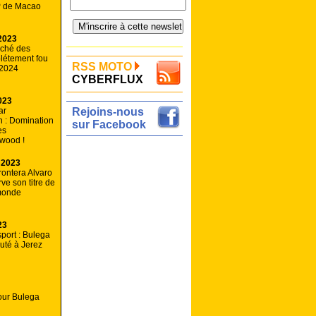
 de Macao
2023
ché des
plétement fou
RSS MOTO
 2024
CYBERFLUX
023
ar
Rejoins-nous
 : Domination
sur Facebook
es
wood !
 2023
rontera Alvaro
ve son titre de
monde
23
port : Bulega
uté à Jerez
pour Bulega