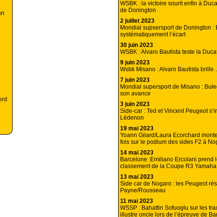
WSBK : la victoire sourit enfin à Ducat
de Donington
an
2 juillet 2023
Mondial supsersport de Donington :
systématiquement l’écart
30 juin 2023
WSBK : Alvaro Bautista teste la Duc
9 juin 2023
Wsbk Misano : Alvaro Bautista brill
7 juin 2023
Mondial supersport de Misano : Bul
son avance
erd
3 juin 2023
Side-car : Ted et Vincent Peugeot s’
Lédenon
19 mai 2023
Yoann Gilard/Laura Ecorchard monte
fois sur le podium des sides F2 à No
14 mai 2023
Barcelone :Emiliano Ercolani prend l
classement de la Coupe R3 Yamaha
13 mai 2023
Side car de Nogaro : les Peugeot rés
Payne/Rousseau
11 mai 2023
WSSP : Bahattin Sofuoglu sur les tr
illustre oncle lors de l’épreuve de Ba