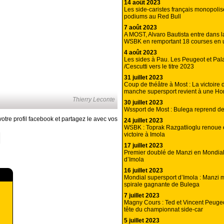
14 août 2023
Les side-caristes français monopolis
podiums au Red Bull
7 août 2023
A MOST, Alvaro Bautista entre dans 
WSBK en remportant 18 courses en 
4 août 2023
Les sides à Pau. Les Peugeot et Pal
/Cescutti vers le titre 2023
31 juillet 2023
Coup de théâtre à Most : La victoire 
manche supersport revient à une Ho
Thierry Leconte
30 juillet 2023
Wssport de Most : Bulega reprend de
otre profil facebook et partagez le avec vos
24 juillet 2023
WSBK : Toprak Razgatlioglu renoue e
victoire à Imola
17 juillet 2023
Premier doublé de Manzi en Mondial
d’Imola
16 juillet 2023
Mondial supersport d’Imola : Manzi me
spirale gagnante de Bulega
7 juillet 2023
Magny Cours : Ted et Vincent Peugeo
tête du championnat side-car
5 juillet 2023