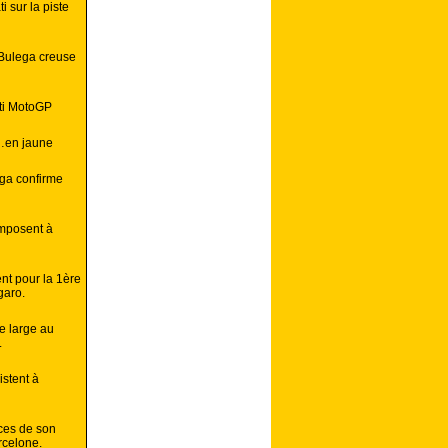
i sur la piste
 Bulega creuse
ati MotoGP
e…en jaune
ega confirme
imposent à
nt pour la 1ère
garo.
e large au
.
istent à
aces de son
rcelone.