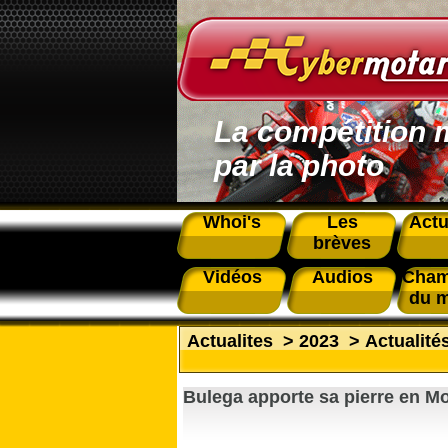
La compétition 
par la photo
Whoi's
Les
Actu
brèves
Vidéos
Audios
Cham
du 
Actualites
>
2023
>
Actualité
Bulega apporte sa pierre en M