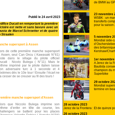
de BMW au GP
23 novembre 
Publié le
24 avril 2023
WSBK : un mar
transferts com
’édifice Ducati en remportant la première
pour la saison
ctoire est nette et sans bavure avec un
usta de Marcel Schroetter et de quatre
 Straalen
5 novembre 2
Mondial side-c
d’Oschersleben
manche supersport à Assen
des britanniqu
Kershaw/Charl
ors de cette première manche supersport
 Assen, seul Can Oncu ( Kawasaki N°61)
este dans le sillage du pilote officiel
1er novembre
ucati : Nicolo Bulega ( N°11). Mais le
A Jerez de la F
ythme imprimé par le pilote italien laisse
Bautista conser
on adversaire turc à 1 seconde et 4
champion du 
ixièmes dès le 10e tour ! Ensuite l’écart ne
Superbike
a cesser de se creuser au fil des tours !
29 octobre 20
Mondial supers
termine en bea
 première manche supersport d’Assen
lors que Niccolo Bulega imprime son
28 octobre 2023
ythme d’enfer en tête de course, les
Jerez de la Frontera : Et de quinze 
hallengers se battent pour les places
26 octobre 2023