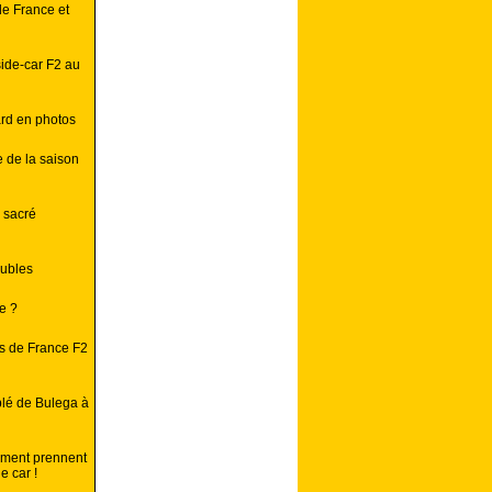
de France et
side-car F2 au
ard en photos
e de la saison
a sacré
eubles
e ?
s de France F2
blé de Bulega à
ément prennent
e car !