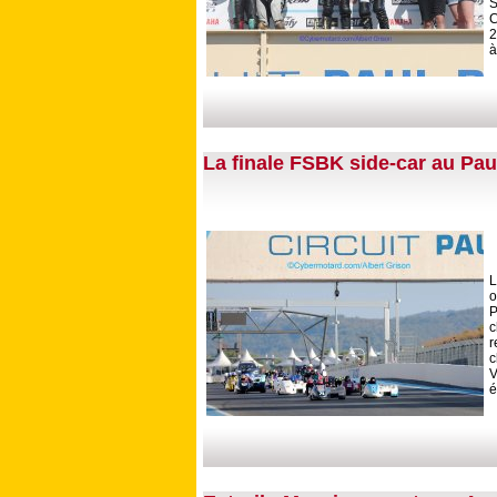
S
C
2
à
La finale FSBK side-car au Pau
L
o
P
c
r
V
é