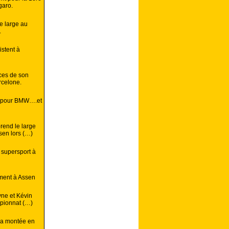
garo.
e large au
.
istent à
aces de son
rcelone.
é pour BMW….et
rend le large
sen lors (…)
 supersport à
ment à Assen
yne et Kévin
mpionnat (…)
la montée en