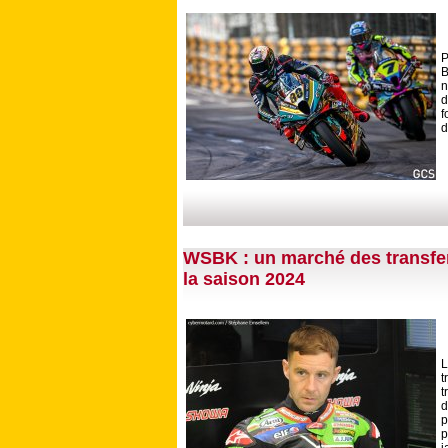
P
B
n
d
f
d
WSBK : un marché des transfe
la saison 2024
L
t
t
d
p
p
j