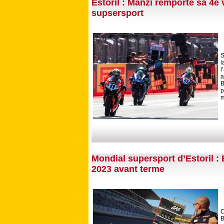
Estoril : Manzi remporte sa 4e 
supsersport
S
l
l
a
B
p
m
Mondial supersport d’Estoril 
2023 avant terme
C