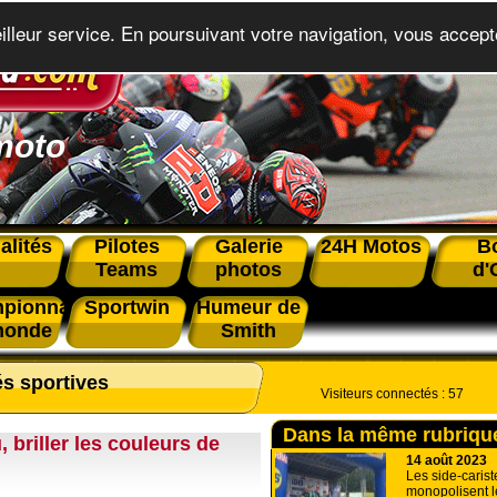
eilleur service. En poursuivant votre navigation, vous accepte
moto
alités
Pilotes
Galerie
24H Motos
B
Teams
photos
d'
pionnat
Sportwin
Humeur de
monde
Smith
és sportives
Visiteurs connectés :
57
Dans la même rubriqu
 briller les couleurs de
14 août 2023
Les side-carist
monopolisent 