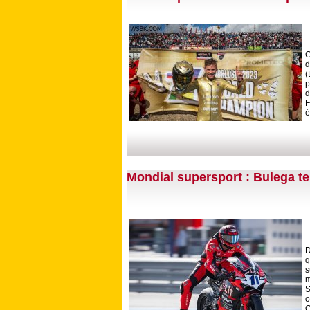
C
d
(
p
d
F
é
Mondial supersport : Bulega te
D
s
m
S
o
O