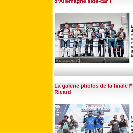
d’Allemagne side-car !
L
d
A
c
r
d
t
La galerie photos de la finale 
Ricard
L
o
c
n