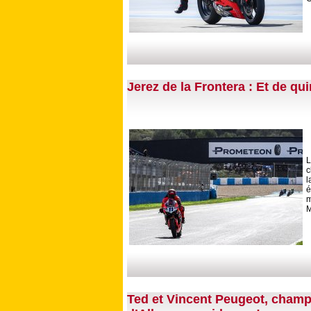
Jerez de la Frontera : Et de q
L
c
l
é
m
M
Ted et Vincent Peugeot, champ