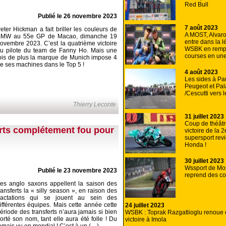
Red Bull
Publié le 26 novembre 2023
7 août 2023
eter Hickman a fait briller les couleurs de
A MOST, Alvaro
MW au 55e GP de Macao, dimanche 19
entre dans la 
ovembre 2023. C’est la quatrième victoire
WSBK en rempo
u pilote du team de Fanny Ho. Mais une
courses en un
ois de plus la marque de Munich impose 4
e ses machines dans le Top 5 !
4 août 2023
Les sides à Pa
Peugeot et Pa
/Cescutti vers l
Thierry Leconte
31 juillet 2023
Coup de théâtr
rts complétement fou pour
victoire de la
supersport rev
Honda !
30 juillet 2023
Wssport de Mos
Publié le 23 novembre 2023
reprend des co
es anglo saxons appellent la saison des
ransferts la « silly season », en raison des
ractations qui se jouent au sein des
ifférentes équipes. Mais cette année cette
24 juillet 2023
ériode des transferts n’aura jamais si bien
WSBK : Toprak Razgatlioglu renoue e
orté son nom, tant elle aura été folle ! Du
victoire à Imola
amais vu en mondial ! C’est à un (…)