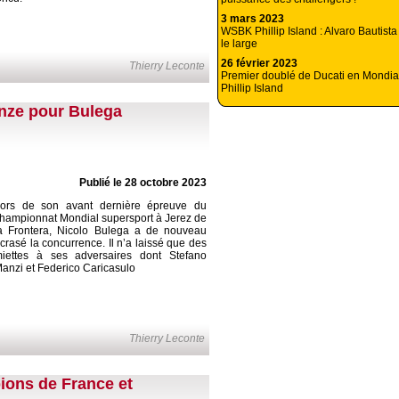
3 mars 2023
WSBK Phillip Island : Alvaro Bautista
le large
26 février 2023
Thierry Leconte
Premier doublé de Ducati en Mondial
Phillip Island
uinze pour Bulega
Publié le 28 octobre 2023
ors de son avant dernière épreuve du
hampionnat Mondial supersport à Jerez de
a Frontera, Nicolo Bulega a de nouveau
crasé la concurrence. Il n’a laissé que des
iettes à ses adversaires dont Stefano
anzi et Federico Caricasulo
Thierry Leconte
ions de France et