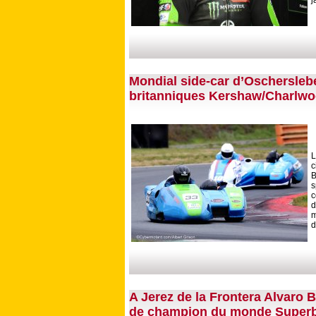
Mondial side-car d’Oschersleb
britanniques Kershaw/Charlwo
L
c
B
s
c
m
d
A Jerez de la Frontera Alvaro B
de champion du monde Superb