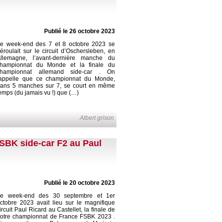
Publié le 26 octobre 2023
e week-end des 7 et 8 octobre 2023 se
éroulait sur le circuit d’Oschersleben, en
llemagne, l’avant-dernière manche du
hampionnat du Monde et la finale du
championnat allemand side-car . On
appelle que ce championnat du Monde,
ans 5 manches sur 7, se court en même
emps (du jamais vu !) que (…)
Albert grison
FSBK side-car F2 au Paul
Publié le 20 octobre 2023
e week-end des 30 septembre et 1er
ctobre 2023 avait lieu sur le magnifique
ircuit Paul Ricard au Castellet, la finale de
otre championnat de France FSBK 2023 .