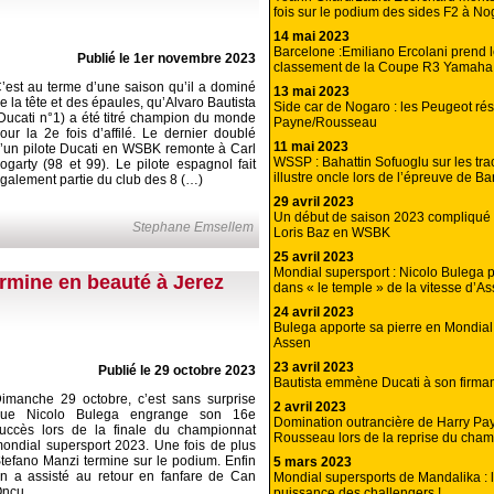
fois sur le podium des sides F2 à No
14 mai 2023
Barcelone :Emiliano Ercolani prend l
Publié le 1er novembre 2023
classement de la Coupe R3 Yamaha
’est au terme d’une saison qu’il a dominé
13 mai 2023
e la tête et des épaules, qu’Alvaro Bautista
Side car de Nogaro : les Peugeot rés
Ducati n°1) a été titré champion du monde
Payne/Rousseau
our la 2e fois d’affilé. Le dernier doublé
11 mai 2023
’un pilote Ducati en WSBK remonte à Carl
WSSP : Bahattin Sofuoglu sur les tr
ogarty (98 et 99). Le pilote espagnol fait
illustre oncle lors de l’épreuve de Ba
galement partie du club des 8 (…)
29 avril 2023
Un début de saison 2023 compliqu
Stephane Emsellem
Loris Baz en WSBK
25 avril 2023
Mondial supersport : Nicolo Bulega p
rmine en beauté à Jerez
dans « le temple » de la vitesse d’As
24 avril 2023
Bulega apporte sa pierre en Mondial
Assen
23 avril 2023
Publié le 29 octobre 2023
Bautista emmène Ducati à son firma
imanche 29 octobre, c’est sans surprise
2 avril 2023
que Nicolo Bulega engrange son 16e
Domination outrancière de Harry Pa
uccès lors de la finale du championnat
Rousseau lors de la reprise du cha
ondial supersport 2023. Une fois de plus
tefano Manzi termine sur le podium. Enfin
5 mars 2023
n a assisté au retour en fanfare de Can
Mondial supersports de Mandalika : 
ncu.
puissance des challengers !