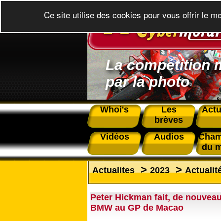
Ce site utilise des cookies pour vous offrir le m
La compétition 
par la photo
Whoi's
Les
Actu
brèves
Vidéos
Audios
Cham
du 
>
>
Actualites
2023
Actualit
Peter Hickman fait, de nouveau,
BMW au GP de Macao