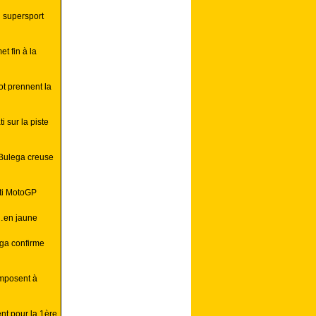
 supersport
t fin à la
t prennent la
i sur la piste
 Bulega creuse
ati MotoGP
e…en jaune
ega confirme
imposent à
nt pour la 1ère