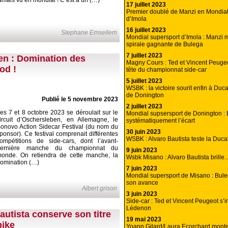
17 juillet 2023
Premier doublé de Manzi en Mondial
d’Imola
16 juillet 2023
Stephane Emsellem
Mondial supersport d’Imola : Manzi me
spirale gagnante de Bulega
7 juillet 2023
en : Domination des
Magny Cours : Ted et Vincent Peugeo
od !
tête du championnat side-car
5 juillet 2023
WSBK : la victoire sourit enfin à Ducat
de Donington
Publié le 5 novembre 2023
2 juillet 2023
es 7 et 8 octobre 2023 se déroulait sur le
Mondial supsersport de Donington :
ircuit d’Oschersleben, en Allemagne, le
systématiquement l’écart
onovo Action Sidecar Festival (du nom du
30 juin 2023
ponsor). Ce festival comprenait différentes
WSBK : Alvaro Bautista teste la Duc
ompétitions de side-cars, dont l’avant-
dernière manche du championnat du
9 juin 2023
onde. On retiendra de cette manche, la
Wsbk Misano : Alvaro Bautista brill
omination (…)
7 juin 2023
Mondial supersport de Misano : Bul
son avance
Albert grison
3 juin 2023
Side-car : Ted et Vincent Peugeot s’
Lédenon
autista conserve son titre
19 mai 2023
ike
Yoann Gilard/Laura Ecorchard monte