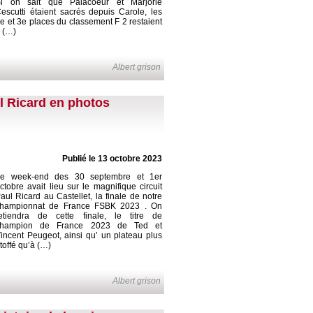
i on sait que Palacoeur et Marjorie
escutti étaient sacrés depuis Carole, les
e et 3e places du classement F 2 restaient
 (…)
Albert grison
l Ricard en photos
Publié le 13 octobre 2023
e week-end des 30 septembre et 1er
ctobre avait lieu sur le magnifique circuit
aul Ricard au Castellet, la finale de notre
hampionnat de France FSBK 2023 . On
etiendra de cette finale, le titre de
champion de France 2023 de Ted et
incent Peugeot, ainsi qu’ un plateau plus
toffé qu’à (…)
Albert grison