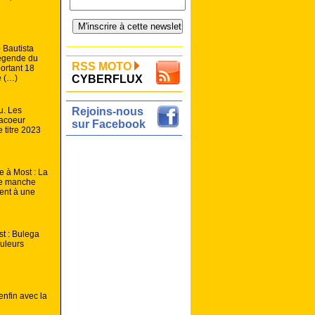
 Bautista
légende du
RSS MOTO
rtant 18
e (…)
CYBERFLUX
u. Les
Rejoins-nous
lacoeur
sur Facebook
e titre 2023
e à Most : La
 2e manche
ient à une
t : Bulega
uleurs
nfin avec la