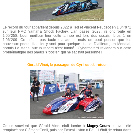
Le record du tour appartient depuis 2022 à Ted et Vincent Peugeot en 1’04"971
sur leur PMC Yamaha Shock Factory. L’an passé, 2023, ils ont roulé en
1’05"258. Leur meilleur tour cette année est lors des essais libres 1 en
1’06"209. Ce n’était pas faute d’attaquer, mais on peut penser que les
nouveaux pneus Hoosier y sont pour quelque chose. D’ailleurs, en Mondial,
hormis Le Mans, aucun record n’est tombé....Cybermotard reviendra sur cette
problématique des pneus
"Hoosier"
qui ne satisfait personne !
Gérald Vinet, le passager, de Cyril est de retour
On se souvient que Gérald Vinet était tombé à
Magny-Cours
et avait été
remplacé par Clément Conil, puis par Pascal Lafon à Pau. Il était de retour dans