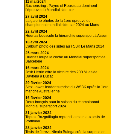
11 mai 2024
Sachensring : Payne et Rousseau dominent
l’épreuve du Mondial side-car
27 avril 2024
La galerie photos de la 1ere épreuve du
championnat mondial side-car 2024 au Mans
22 avril 2024
Huertas bouscule la hiérarchie supersport à Assen
18 avril 2024
L’album photo des sides au FSBK Le Mans 2024
25 mars 2024
Huertas loupe le coche au Mondial supersport de
Barcelone
16 mars 2024
Josh Herrin offre la victoire des 200 Miles de
Daytona à Ducati
29 février 2024
Alex Lowes leader surprise du WSBK après la 1ere
manche Australienne
16 février 2024
Deux français pour la saison du championnat
Mondial supersport 2024
31 janvier 2024
Toprak Razgatlioglu reprend la main aux tests de
Portimao
28 janvier 2024
Tests de Jerez : Nicolo Bulega crée la surprise en