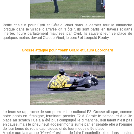
Petite chaleur pour Cyril et Gérald Vinet dans le dernier tour le dimanche
lorsque dans le virage d’arrivée dit "Hôtel", ils sont partis en travers et dans
l’herbe, figure parfaitement maîtrisée par Cyril. Ils sauvent leur 3e place de
quelques mètres devant Claude Vinet, le père ! et Léopold Rouby.
Grosse attaque pour Yoann Gilard et Laura Ecorchard
Le team se rapproche de son premier titre national F2. Grosse attaque, comme
notre photo en témoigne, terminant premier F2 à Carole le samedi et à la 3e
place au scratch ! Cela a été plus compliqué le dimanche, leur talent n’est pas
en cause, mais le pneu neuf Hoosier monté sur le panier semble être à l’origine
de leur tenue de route capricieuse et de leur modeste 9e place.
A noter que la marque
"Hoosier"
est loin de faire l’unanimité, et ce dans tous les