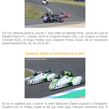
Où l’on retrouve dans la course 2, Ivan Vittoz et Valentin Pirat , suivis de Cyril et
Gérald Vinet (17), Claude Vinet et Léopold Rouby (29), Loïc Eragne et Sarah
Cescutti (522), et Hugo Frettay avec Joaquim Fenoy Casas. Ils se classeront
respectivement 2e, 3e, 4e, 6e et 5e !
Quand les Gadet se frictionnent sur la piste
Ils ne se quittent pas, à savoir le père Stéphane Gadet associé à Christophe
Pouillot (15) et Tristan Gadet le fils qui roule avec François Deturche (51). A