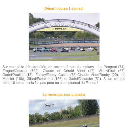
Départ course 1 samedi
Sur une piste très mouillée, on reconnaît nos champions : les Peugeot (74),
Eragne/Cescutti (522), Claude et Gérald Vinet (17), Vittoz/Pirat (27),
Gadet/Pouillot (15), Frettay/Fenoy Casas (78),Claude Vinet/Rouby (29), les
Mercier (188), Gilard/Ecorchard (156) et Gadet/Deturche (51). Si on compte
bien, 10 sides ...cela fait peu pour un championnat de France !
Le record du tour attendra