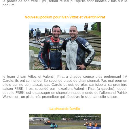
le panier de son frère Cyril, retour réussi puisqu’ils sont montés 2 fois sur le
podium.
Nouveau podium pour Ivan Vittoz et Valentin Pirat
le team d’Ivan Vittoz et Valentin Pirat à chaque course plus performant ! A
Carole, ils ont connu leur 3e seconde place du championnat. Pas mal pour un
pilote qui ne connaissait pas Carole et qui, de plus participe à sa première
saison FSBK. Il est secondé par l’excellent Valentin Pirat (à gauche), lequel,
outre le FSBK, est le passager en championnat du monde de l’allemand Patrick
Werstetter , un pilote très prometteur qui découvre le side-car cette saison.
La photo de famille