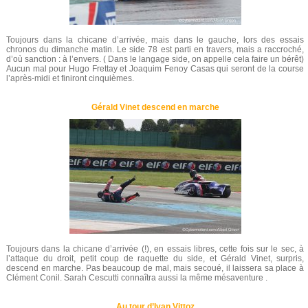
Toujours dans la chicane d’arrivée, mais dans le gauche, lors des essais
chronos du dimanche matin. Le side 78 est parti en travers, mais a raccroché,
d’où sanction : à l’envers. ( Dans le langage side, on appelle cela faire un bérêt)
Aucun mal pour Hugo Frettay et Joaquim Fenoy Casas qui seront de la course
l’après-midi et finiront cinquièmes.
Gérald Vinet descend en marche
Toujours dans la chicane d’arrivée (!), en essais libres, cette fois sur le sec, à
l’attaque du droit, petit coup de raquette du side, et Gérald Vinet, surpris,
descend en marche. Pas beaucoup de mal, mais secoué, il laissera sa place à
Clément Conil. Sarah Cescutti connaîtra aussi la même mésaventure .
Au tour d’Ivan Vittoz