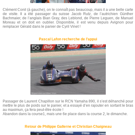
Clément Conil (à gauche), on le connaît pas beaucoup, mais il a une belle carte
de visite. Il a été passager du suisse Jacob Rutz, de l’autrichien Günther
Bachmaier, de l’anglais Bian Gray, des Leblond, de Pierre Leguen, de Manuel
Moreau et on doit en oublier. Disponible, il est venu depuis Avignon pour
remplacer Gérald dans le panier de Cyril Vinet !
Pascal Lafon recherche de l’appui
Passager de Laurent Chapillon sur le RCN Yamaha 890, il s’est déhanché pour
mettre le plus de poids sur le panier, et a essayé d’en rajouter en sortant le bras
au maximun, ça fera peut-être école !
Abandon dans la course1, mais une 6e place dans la course 2, le dimanche.
Retour de Philippe Gallerne et Christian Chaigneau