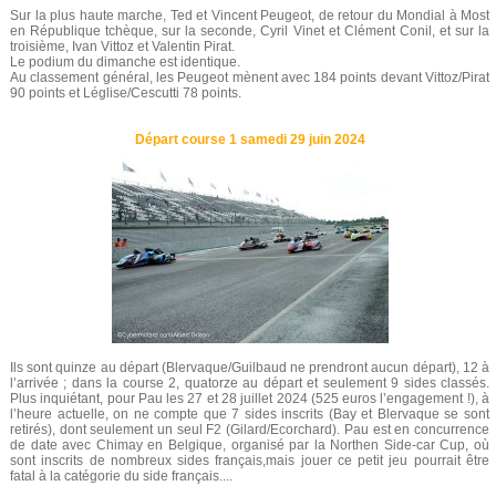
Sur la plus haute marche, Ted et Vincent Peugeot, de retour du Mondial à Most
en République tchèque, sur la seconde, Cyril Vinet et Clément Conil, et sur la
troisième, Ivan Vittoz et Valentin Pirat.
Le podium du dimanche est identique.
Au classement général, les Peugeot mènent avec 184 points devant Vittoz/Pirat
90 points et Léglise/Cescutti 78 points.
Départ course 1 samedi 29 juin 2024
Ils sont quinze au départ (Blervaque/Guilbaud ne prendront aucun départ), 12 à
l’arrivée ; dans la course 2, quatorze au départ et seulement 9 sides classés.
Plus inquiétant, pour Pau les 27 et 28 juillet 2024 (525 euros l’engagement !), à
l’heure actuelle, on ne compte que 7 sides inscrits (Bay et Blervaque se sont
retirés), dont seulement un seul F2 (Gilard/Ecorchard). Pau est en concurrence
de date avec Chimay en Belgique, organisé par la Northen Side-car Cup, où
sont inscrits de nombreux sides français,mais jouer ce petit jeu pourrait être
fatal à la catégorie du side français....