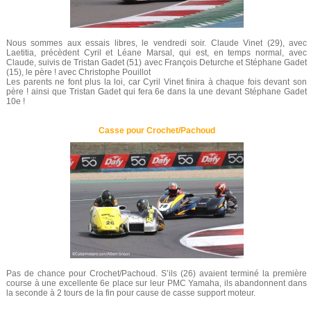
Nous sommes aux essais libres, le vendredi soir. Claude Vinet (29), avec
Laetitia, précèdent Cyril et Léane Marsal, qui est, en temps normal, avec
Claude, suivis de Tristan Gadet (51) avec François Deturche et Stéphane Gadet
(15), le père ! avec Christophe Pouillot
Les parents ne font plus la loi, car Cyril Vinet finira à chaque fois devant son
père ! ainsi que Tristan Gadet qui fera 6e dans la une devant Stéphane Gadet
10e !
Casse pour Crochet/Pachoud
Pas de chance pour Crochet/Pachoud. S’ils (26) avaient terminé la première
course à une excellente 6e place sur leur PMC Yamaha, ils abandonnent dans
la seconde à 2 tours de la fin pour cause de casse support moteur.