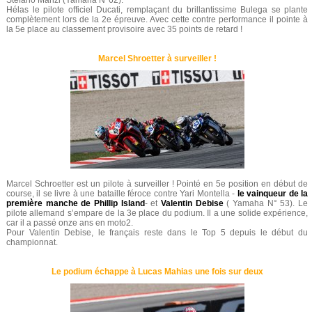
Stefano Manzi (Yamaha N°62).
Hélas le pilote officiel Ducati, remplaçant du brillantissime Bulega se plante
complètement lors de la 2e épreuve. Avec cette contre performance il pointe à
la 5e place au classement provisoire avec 35 points de retard !
Marcel Shroetter à surveiller !
Marcel Schroetter est un pilote à surveiller ! Pointé en 5e position en début de
course, il se livre à une bataille féroce contre Yari Montella -
le vainqueur de la
première manche de Phillip Island
- et
Valentin Debise
( Yamaha N° 53). Le
pilote allemand s’empare de la 3e place du podium. Il a une solide expérience,
car il a passé onze ans en moto2.
Pour Valentin Debise, le français reste dans le Top 5 depuis le début du
championnat.
Le podium échappe à Lucas Mahias une fois sur deux