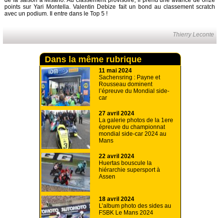
de la saison à Misano. Au classement provisoire, il prend une avance de onze
points sur Yari Montella. Valentin Debize fait un bond au classement scratch
avec un podium. Il entre dans le Top 5 !
Thierry Leconte
Dans la même rubrique
11 mai 2024
Sachensring : Payne et
Rousseau dominent
l’épreuve du Mondial side-
car
27 avril 2024
La galerie photos de la 1ere
épreuve du championnat
mondial side-car 2024 au
Mans
22 avril 2024
Huertas bouscule la
hiérarchie supersport à
Assen
18 avril 2024
L’album photo des sides au
FSBK Le Mans 2024