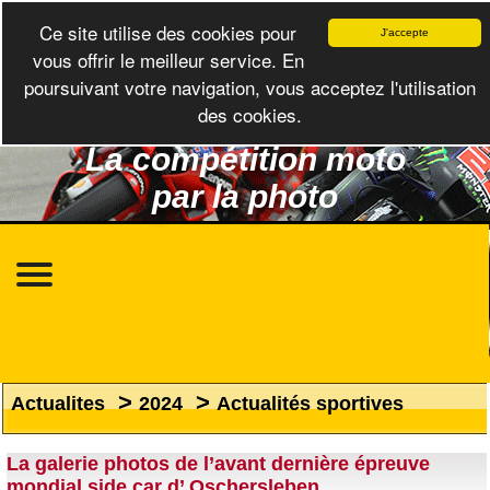
Ce site utilise des cookies pour
J'accepte
vous offrir le meilleur service. En
poursuivant votre navigation, vous acceptez l'utilisation
des cookies.
La compétition moto
par la photo
>
>
Actualites
2024
Actualités sportives
La galerie photos de l’avant dernière épreuve
mondial side car d’ Oschersleben