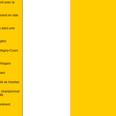
ent avec la
minent en side
s dans une
gton
à Magny-Cours
à Nogaro
garo
blé de Huertas
du championnat
ON
ominent