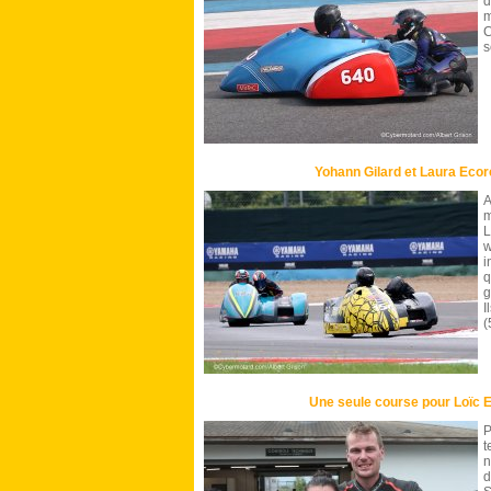
d
C
s
Yohann Gilard et Laura Ecor
A
m
L
w
i
q
g
I
(
Une seule course pour Loïc E
P
t
n
d