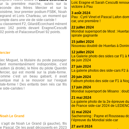
Loïc Eragne et Sarah Cescutti renou
ur la première marche, suivis sur la
victoire à Pau
econde des frères Mercier et sur la
roisième, leur premier podium FSBK, Noah
3 août 2024
egrand et Loris Charteau, un moment qui
Pau : Cyril Vinet et Pascal Lafon do
ompte dans une vie de side-cariste !
car, une première !
u classement F2, Gilard/Ecorchard mènent
22 juillet 2024
vec 162 points devant Eragne/Cescutti
Mondial supersport de Most : Huerta
02 points et Palacoeur/Druel 92 points.
spirale gagnante
15 juillet 2024
Nouveau doublé de Huertas à Donin
12 juillet 2024
Mercier
La Galerie photo des sides car F1 
de juin 2024
lec Moguet, la titulaire du poste passager
tant momentanément indisponible, c’est
27 juin 2024
astien (à droite), le frère du pilote Quentin
La galerie photos des side-cars F2 
ercier, qui est monté sur la plate-forme.
omme c’est un beau gabarit, il avait
20 juin 2024
uelque mal à se mouvoir sur l’exiguë
l’album photos des side car F1 à No
late-forme ! Des enfants bien nés car fils
17 juin 2024
e side-caristes !
Mondial supersport de Misano : dou
21 mai 2024
La galerie photo de la 2e épreuve 
de France side-car 2024 de LEDEN
11 mai 2024
Sachensring : Payne et Rousseau d
 Noah Le Grand
l’épreuve du Mondial side-car
l s’agit de Noah Le Grand (à gauche), fils
27 avril 2024
e Pascal. On les avait découverts en 2023