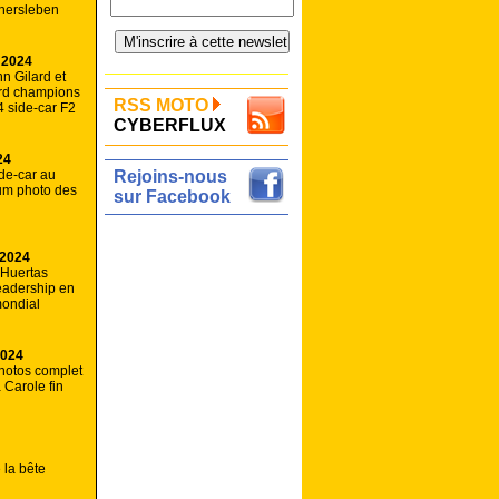
chersleben
 2024
nn Gilard et
rd champions
RSS MOTO
 side-car F2
CYBERFLUX
24
de-car au
Rejoins-nous
bum photo des
sur Facebook
 2024
 Huertas
eadership en
ondial
2024
hotos complet
 Carole fin
 la bête