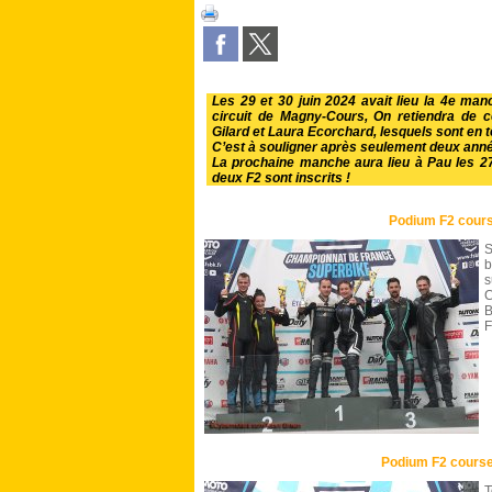
Les 29 et 30 juin 2024 avait lieu la 4e m
circuit de Magny-Cours, On retiendra de 
Gilard et Laura Ecorchard, lesquels sont en 
C’est à souligner après seulement deux anné
La prochaine manche aura lieu à Pau les 27 e
deux F2 sont inscrits !
Podium F2 cour
S
b
s
C
B
F
Podium F2 cours
T