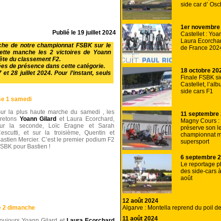
side car d’ Os
1er novembre
Publié le
19 juillet 2024
Castellet : Yoa
Laura Ecorcha
anche de notre championnat FSBK sur le
de France 2024
cette manche les 2 victoires de Yoann
tête du classement F2.
es de présence dans cette catégorie.
18 octobre 20
t 28 juillet 2024. Pour l’instant, seuls
Finale FSBK si
Castellet, l’al
side cars F1
se 1 samedi
ur la plus haute marche du samedi , les
11 septembre
retons
Yoann Gilard
et Laura Ecorchard,
Magny Cours :
ur la seconde, Loïc Eragne et Sarah
préserve son l
escutti, et sur la troisième, Quentin et
championnat m
astien Mercier. C’est le premier podium F2
supersport
SBK pour Bastien !
6 septembre 
Le reportage p
des side-cars à
août
12 août 2024
Algarve : Montella reprend du poil de
e 2 dimanche
11 août 2024
oujours Yoann Gilard et
Laura Ecorchard