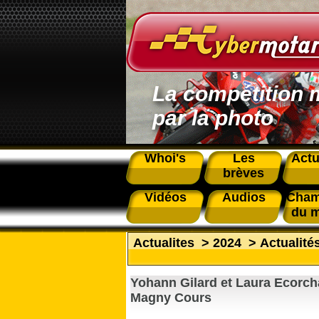
La compétition 
par la photo
Whoi's
Les
Actu
brèves
Vidéos
Audios
Cham
du 
Actualites
>
2024
>
Actualité
Yohann Gilard et Laura Ecorch
Magny Cours