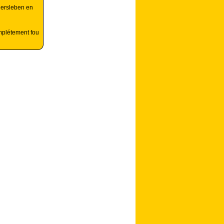
hersleben en
mplétement fou