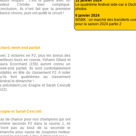
12 janvier 2024
epuis Nogaro , c’est la galère avec un
Le quatrième festival side-car à Osc
moteur Christie bien compliqué.
photos
onclusion, ils n’ont fait que la première
éance chrono, puis ont quitté le circuit !
6 janvier 2024
WSBK : un marché des transferts co
pour la saison 2024 partie 2
chard, week-end parfait
vec 2 victoires en F2, plus les bonus des
eilleurs tours en course, Yohann Gilard et
aura Ecorchard (156) auront connu un
eek-end parfait. Ils sont confortablement
nstallés en tête du classement F2. A noter
u’ils font quatrièmes au classement
énéral le dimanche !
ls précèdent Loïc Eragne et Sarah Cescutti
522).
ragne et Sarah Cescutti
as de chance pour nos champions qui ont
erminé seconds F2 dans la course 1, ils
’iront pas au bout de la seconde le
imanche pour cause de coupures moteur.