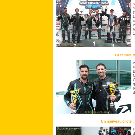
s
s
t
L
c
A
a
1
La famille 
A
é
B
M
C
q
p
d
Un nouveau pilote :
I
d