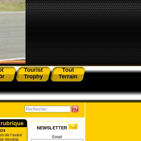
ol
Tourist
Tout
Or
Trophy
Terrain
 rubrique
NEWSLETTER
024
os de l’avant
Email
uve mondial