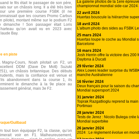
La galerie photos de la 1ere épreuv
uand le fils était le passager de son père,
championnat mondial side-car 2024
ais sur un châssis long. Il a été très bien
our une première course FSBK (il ne
22 avril 2024
onnaissait que les courses Promo Carbus
Huertas bouscule la hiérarchie supe
n pilote), montant même sur le podium F2
18 avril 2024
e dimanche ! Son passager était Loris
L’album photo des sides au FSBK L
harteau qu’on avait vu en 2023 avec
laude Bay.
25 mars 2024
Huertas loupe le coche au Mondial s
Barcelone
16 mars 2024
e en piste
Josh Herrin offre la victoire des 200 
Daytona à Ducati
 Magny-Cours, Noah pilotait un F2, un
29 février 2024
xcellent DDM (Dave De Mott) Suzuki
Alex Lowes leader surprise du WSBK
251), un châssis britannique. Des débuts
manche Australienne
rudents, mais la confiance est venue et
’ils abandonnent dans la course 1, ils
16 février 2024
erminent le dimanche à la 9e place au
Deux français pour la saison du ch
lassement général, mais 3e F2.
Mondial supersport 2024
31 janvier 2024
Toprak Razgatlioglu reprend la main 
Portimao
28 janvier 2024
Tests de Jerez : Nicolo Bulega crée l
Mondial superbike
vaque/Guilbaud
26 janvier 2024
n tout bon équipage F2, la classe, qu’on
2024 : Le règlement évolue en mond
imerait voir en F1. Malheureusement,