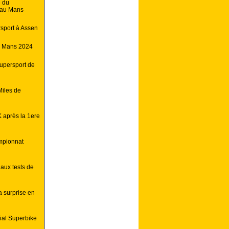
e du
 au Mans
rsport à Assen
e Mans 2024
upersport de
Miles de
 après la 1ere
ampionnat
aux tests de
a surprise en
ial Superbike