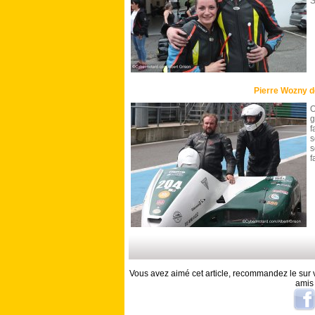
S
Pierre Wozny 
O
g
f
s
s
f
Vous avez aimé cet article, recommandez le sur v
amis