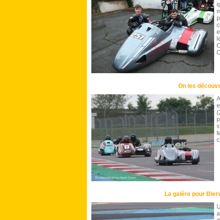
q
m
p
c
e
l
C
C
On les découvr
A
e
(
p
s
t
c
La galère pour Bler
U
a