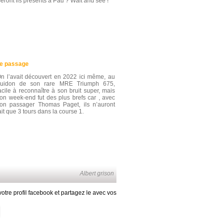
eront ils présents à Pau ? Wait and see !
de passage
n l’avait découvert en 2022 ici même, au
uidon de son rare MRE Triumph 675,
acile à reconnaître à son bruit super, mais
on week-end fut des plus brefs car , avec
on passager Thomas Paget, ils n’auront
ait que 3 tours dans la course 1.
Albert grison
otre profil facebook et partagez le avec vos