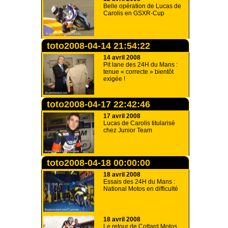
Belle opération de Lucas de
Carolis en GSXR-Cup
toto2008-04-14 21:54:22
14 avril 2008
Pit lane des 24H du Mans :
tenue « correcte » bientôt
exigée !
toto2008-04-17 22:42:46
17 avril 2008
Lucas de Carolis titularisé
chez Junior Team
toto2008-04-18 00:00:00
18 avril 2008
Essais des 24H du Mans :
National Motos en difficulté
18 avril 2008
Le retour de Cottard Motos