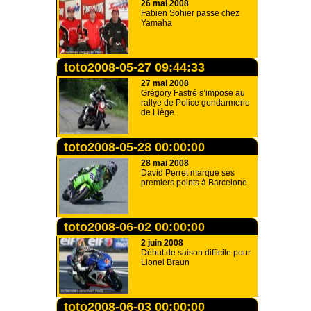
26 mai 2008
Fabien Sohier passe chez
Yamaha
toto2008-05-27 09:44:33
27 mai 2008
Grégory Fastré s’impose au
rallye de Police gendarmerie
de Liège
toto2008-05-28 00:00:00
28 mai 2008
David Perret marque ses
premiers points à Barcelone
toto2008-06-02 00:00:00
2 juin 2008
Début de saison difficile pour
Lionel Braun
toto2008-06-03 00:00:00