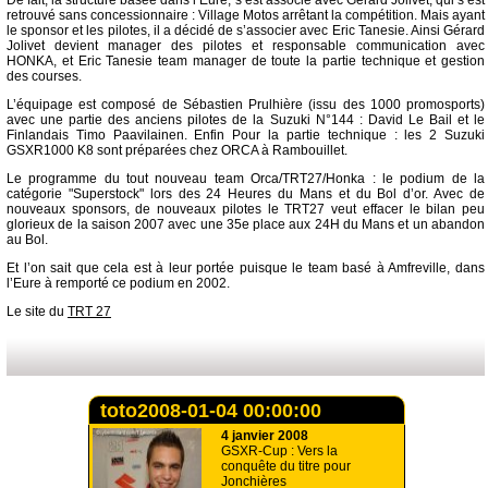
De fait, la structure basée dans l’Eure, s’est associé avec Gérard Jolivet, qui s’est
retrouvé sans concessionnaire : Village Motos arrêtant la compétition. Mais ayant
le sponsor et les pilotes, il a décidé de s’associer avec Eric Tanesie. Ainsi Gérard
Jolivet devient manager des pilotes et responsable communication avec
HONKA, et Eric Tanesie team manager de toute la partie technique et gestion
des courses.
L’équipage est composé de Sébastien Prulhière (issu des 1000 promosports)
avec une partie des anciens pilotes de la Suzuki N°144 : David Le Bail et le
Finlandais Timo Paavilainen. Enfin Pour la partie technique : les 2 Suzuki
GSXR1000 K8 sont préparées chez ORCA à Rambouillet.
Le programme du tout nouveau team Orca/TRT27/Honka : le podium de la
catégorie "Superstock" lors des 24 Heures du Mans et du Bol d’or. Avec de
nouveaux sponsors, de nouveaux pilotes le TRT27 veut effacer le bilan peu
glorieux de la saison 2007 avec une 35e place aux 24H du Mans et un abandon
au Bol.
Et l’on sait que cela est à leur portée puisque le team basé à Amfreville, dans
l’Eure à remporté ce podium en 2002.
Le site du
TRT 27
toto2008-01-04 00:00:00
4 janvier 2008
GSXR-Cup : Vers la
conquête du titre pour
Jonchières