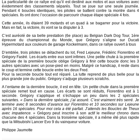
La particularité de ce rallye est qu’il est destiné aux motos et aux voitures avec
évidemment des classements séparés. Tout se joue sur une seule journée.
Pendant 4 boucles identiques, les pilotes se battent contre la montre dans 4
spéciales. Ils ont donc l’occasion de parcourir chaque étape spéciale 4 fois.
Cette année, ils étaient 39 motards et un quad à se bagarrer pour la victoire.
Mais en fait, la victoire, ils vont se la disputer à 3.
C’est auréolé de sa belle prestation (6e place) au Belgian Dark Dog Tour, 1ère
épreuve du championnat du Monde, que Grégory s’aligne sur Ducati
Hypermotard aux couleurs de garage Kockelmann, dans ce rallye ouvert à tous
D’emblée, trois pilotes se détachent du lot, Fred Lejeune, Frédéric Fiorentino et
Grégory Fastré. Les écarts entre eux sont infimes. Une petite chute à la première
spéciale de la première boucle oblige Grégory à finir cette boucle donc les 3
autres spéciales avec un pose-pied en moins. Malgré ce handicap, il reste dans
le coup et termine cette boucle entre les deux Fred.
Pour la seconde boucle tout est réparé. La lutte reprend de plus belle pour la
plus grande joie du public. Grégory s’adjuge plusieurs scratchs.
A l’entame de la dernière boucle, il est en tête. Un petite chute dans la première
spéciale remet tout en cause. Les écarts se sont réduits, Fiorentino est à 1
seconde. Grégory s’applique et s’échappe un peu dans les 2 spéciales
suivantes.
« Dans la dernière spéciale, j’ai assuré. C’est vraiment très serré. Je
termine avec 8 secondes d’avance sur Fiorentino et 10 secondes sur Lejeune
après 16 spéciales. Pour moi cela a été parfait. J’attends les Boucles de Theux
avec impatience. »
Grégory peut inscrire à son actif le meilleur chrono dans
chacune des 4 spéciales. Dans la troisième spéciale, il a même été plus rapide
que la Mitsubishi Lancer Evo 9 du vainqueur voiture.
Philippe Jaumotte