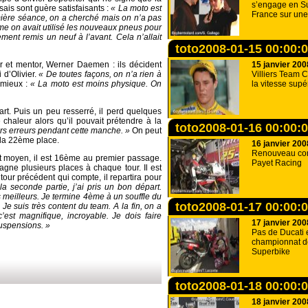
s’engage en S
sais sont guère satisfaisants :
« La moto est
France sur une
première séance, on a cherché mais on n’a pas
me on avait utilisé les nouveaux pneus pour
ement remis un neuf à l’avant. Cela n’allait
toto2008-01-15 00:00:
er et mentor, Werner Daemen : ils décident
15 janvier 200
 d’Olivier.
« De toutes façons, on n’a rien à
Villiers Team 
 mieux :
« La moto est moins physique. On
la vitesse supé
rt. Puis un peu resserré, il perd quelques
chaleur alors qu’il pouvait prétendre à la
toto2008-01-16 00:00:
eurs erreurs pendant cette manche. »
On peut
e la 22ème place.
16 janvier 200
Renouveau com
t moyen, il est 16ème au premier passage.
Payet Racing
gagne plusieurs places à chaque tour. Il est
tour précédent qui compte, il repartira pour
 seconde partie, j’ai pris un bon départ.
s meilleurs. Je termine 4ème à un souffle du
toto2008-01-17 00:00:
e suis très content du team. A la fin, on a
est magnifique, incroyable. Je dois faire
17 janvier 200
suspensions. »
Pas de Ducati 
championnat d
Superbike
toto2008-01-18 00:00:
18 janvier 200