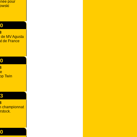
nnée pour
owski
00
8
e de MV Agusta
t de France
00
8
le
op Twin
03
8
n championnat
stock.
00