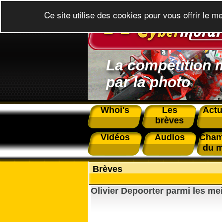
Ce site utilise des cookies pour vous offrir le m
La compétition 
par la photo
Whoi's
Les
Actu
brèves
Vidéos
Audios
Cham
du 
Brèves
Olivier Depoorter parmi les me