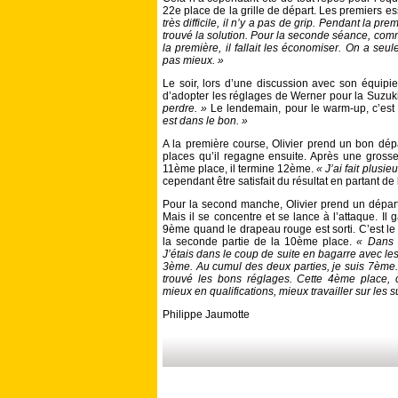
22e place de la grille de départ. Les premiers es
très difficile, il n’y a pas de grip. Pendant la 
trouvé la solution. Pour la seconde séance, com
la première, il fallait les économiser. On a seul
pas mieux. »
Le soir, lors d’une discussion avec son équipi
d’adopter les réglages de Werner pour la Suzuki
perdre. »
Le lendemain, pour le warm-up, c’est
est dans le bon. »
A la première course, Olivier prend un bon dépa
places qu’il regagne ensuite. Après une grosse 
11ème place, il termine 12ème.
« J’ai fait plusi
cependant être satisfait du résultat en partant d
Pour la second manche, Olivier prend un dépar
Mais il se concentre et se lance à l’attaque. Il 
9ème quand le drapeau rouge est sorti. C’est le 
la seconde partie de la 10ème place.
« Dans la
J’étais dans le coup de suite en bagarre avec le
3ème. Au cumul des deux parties, je suis 7ème. J
trouvé les bons réglages. Cette 4ème place, c’
mieux en qualifications, mieux travailler sur les 
Philippe Jaumotte