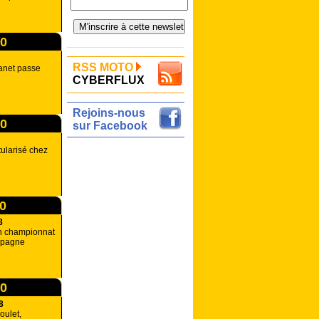
00
RSS MOTO
anet passe
CYBERFLUX
Rejoins-nous
00
sur Facebook
tularisé chez
00
8
en championnat
spagne
00
8
oulet,