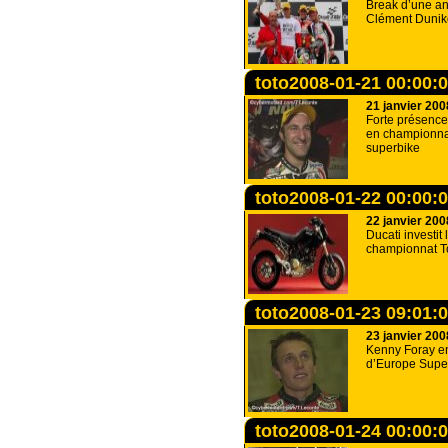
Break d’une a
Clément Dunik
toto2008-01-21 00:00:
21 janvier 200
Forte présenc
en championna
superbike
toto2008-01-22 00:00:
22 janvier 200
Ducati investit 
championnat T
toto2008-01-23 09:01:
23 janvier 200
Kenny Foray e
d’Europe Super
toto2008-01-24 00:00: