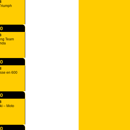
8
Triumph
00
8
ing Team
onda
00
8
asse en 600
00
8
i – Moto
00