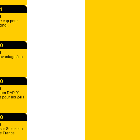
31
8
e cap pour
ing .
00
8
davantage à la
00
8
team DAP 91
te pour les 24H
00
8
sur Suzuki en
e France