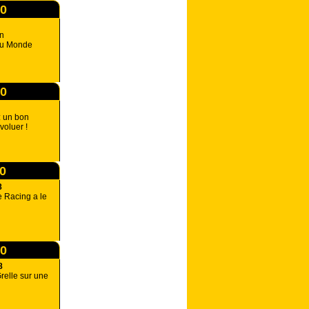
00
en
du Monde
00
: un bon
voluer !
00
8
 Racing a le
00
8
relle sur une