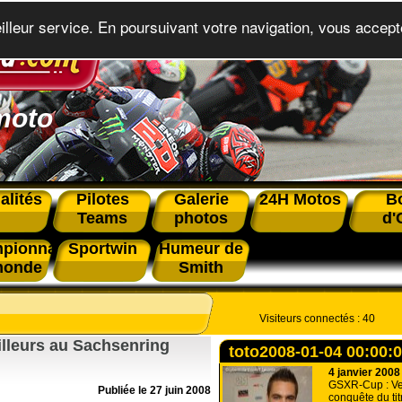
eilleur service. En poursuivant votre navigation, vous accepte
moto
alités
Pilotes
Galerie
24H Motos
B
Teams
photos
d'
pionnat
Sportwin
Humeur de
monde
Smith
Visiteurs connectés :
40
illeurs au Sachsenring
toto2008-01-04 00:00:
4 janvier 2008
GSXR-Cup : Ve
Publiée le 27 juin 2008
conquête du tit