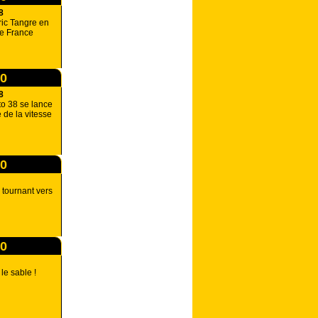
8
ic Tangre en
e France
00
8
o 38 se lance
 de la vitesse
00
tournant vers
00
le sable !