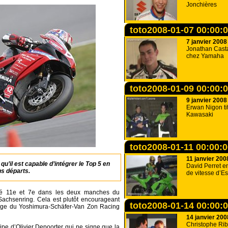
Jonchières
toto2008-01-07 00:00:
7 janvier 2008
Jonathan Cast
chez Yamaha
toto2008-01-09 00:00:
9 janvier 2008
Erwan Nigon ti
Kawasaki
toto2008-01-11 00:00:
11 janvier 200
u’il est capable d’intégrer le Top 5 en
David Perret 
s départs.
de vitesse d’E
iné 11e et 7e dans les deux manches du
achsenring. Cela est plutôt encourageant
toto2008-01-14 00:00:
elge du Yoshimura-Schäfer-Van Zon Racing
14 janvier 200
Christophe Rib
ipe d’Olivier Depoorter qui ne signe que la