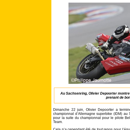
Au Sachsenring, Olivier Depoorter montre q
prenant de bon
Dimanche 22 juin, Olivier Depoorter a term
championnat d’Allemagne superbike (IDM) au S
pour la suite du championnat pour le pilote B
Team.
Cela n’a cependant été de tout repos pour l’équ