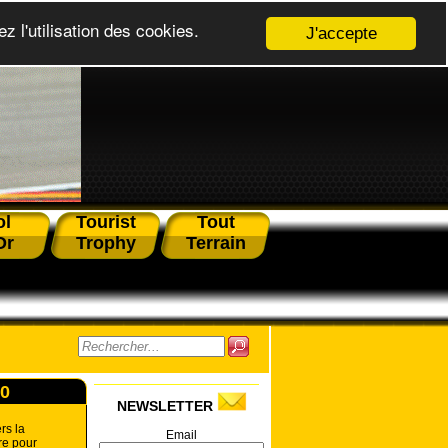
z l'utilisation des cookies.
J'accepte
ol
Tourist
Tout
Or
Trophy
Terrain
00
NEWSLETTER
rs la
Email
re pour