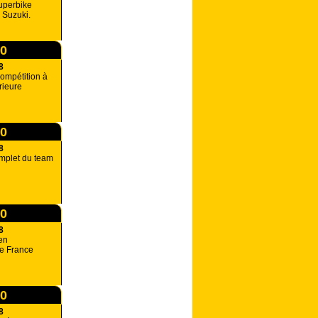
uperbike
 Suzuki.
00
8
Compétition à
rieure
00
8
plet du team
00
8
en
e France
00
8