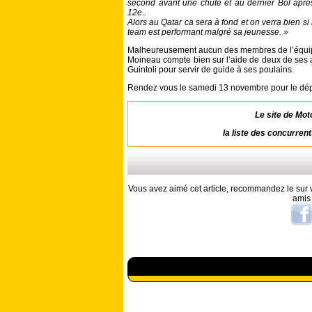
second avant une chute et au dernier Bol aprè
12e..
Alors au Qatar ca sera à fond et on verra bien si
team est performant malgré sa jeunesse. »
Malheureusement aucun des membres de l’équipe 
Moineau compte bien sur l’aide de deux de ses a
Guintoli pour servir de guide à ses poulains.
Rendez vous le samedi 13 novembre pour le dépa
Le site de Mot
la liste des concurren
Vous avez aimé cet article, recommandez le sur v
amis
A lire aussi