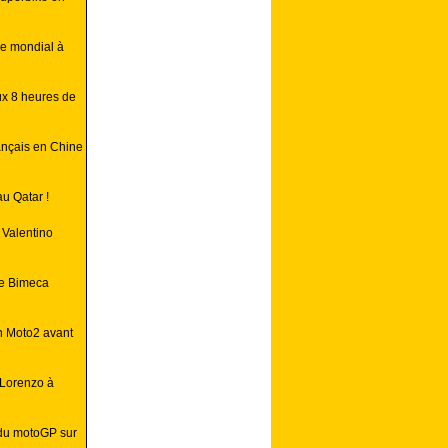
re mondial à
ux 8 heures de
ançais en Chine
u Qatar !
 Valentino
le Bimeca
en Moto2 avant
 Lorenzo à
 du motoGP sur