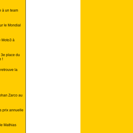
e à un team
ur le Mondial
e Moto3 à
 3e place du
 !
retrouve la
Johan Zarco au
 prix annuelle
de Mathias