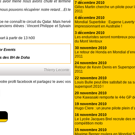
s avoir mené nous avons chuté et terminé
7 décembre 2010
Gilles Martin cherche un pilote pour
 nous pouvons récupérer notre retard....Et le
2011
4 décembre 2010
ne connaît le circuit du Qatar. Mais hervé
Mondial Superbike : Eugene Lavert
nciens élèves : Vincent Philippe et Sylvain
impressionnant en Australie !
3 décembre 2010
Les enduristes seront nombreux pour
rt à partir de 13 h00
du Mont Ventoux
30 novembre 2010
or Events
Le retour de Honda en Mondial d’en
2011
ts des 8H de Doha
24 novembre 2010
Retour de Kevin Denis en Supersport
Thierry Leconte
2011
22 novembre 2010
otre profil facebook et partagez le avec vos
Louis Bulle peut être satisfait de sa 
supersport 2010 !
20 novembre 2010
Une Kawasaki remporte le 44e GP 
19 novembre 2010
Hugo Clere : un jeune pilote plein d’
16 novembre 2010
Le Lycée Jacques Brel recrute des 
compétition moto
15 novembre 2010
Maxime Berger roulera en Mondial 