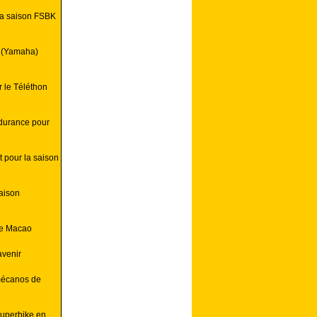
 la saison FSBK
y (Yamaha)
 le Téléthon
durance pour
 pour la saison
saison
de Macao
avenir
mécanos de
Superbike en