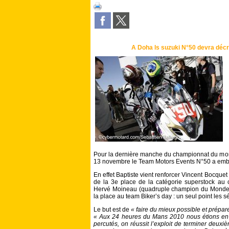
A Doha ls suzuki N°50 devra décr
Pour la dernière manche du championnat du mon
13 novembre le Team Motors Events N°50 a e
En effet Baptiste vient renforcer Vincent Bocqu
de la 3e place de la catégorie superstock a
Hervé Moineau (quadruple champion du Monde de
la place au team Biker’s day : un seul point les s
Le but est de
« faire du mieux possible et prépar
« Aux 24 heures du Mans 2010 nous étions en t
percutés, on réussit l’exploit de terminer deuxi