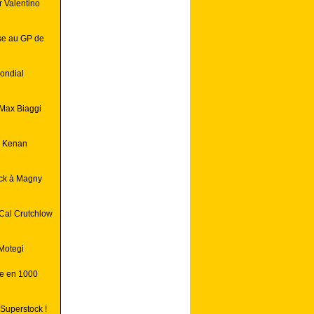
r Valentino
ise au GP de
ondial
 Max Biaggi
: Kenan
ock à Magny
Cal Crutchlow
 Motegi
le en 1000
Superstock !