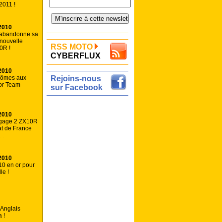
2011 !
2010
 abandonne sa
 nouvelle
RSS MOTO
0R !
CYBERFLUX
2010
lômes aux
Rejoins-nous
or Team
sur Facebook
2010
gage 2 ZX10R
t de France
 .
2010
0 en or pour
le !
 Anglais
 !