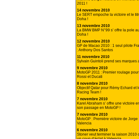
2011 !
14 novembre 2010
Le SERT empoche la victoire et le tit
Doha !
13 novembre 2010
La BMW BMP N°99 s’ offre la pole a
Doha !
12 novembre 2010
GP de Macao 2010 : 1 seul pilote Fr
: Anthony Dos Santos
11 novembre 2010
Sylvain Guintoli prend ses marques a
9 novembre 2010
MotoGP 2011 : Premier roulage pour
Rossi et Ducati
8 novembre 2010
Objectif Qatar pour Rémy Echard et 
Racing Team !
7 novembre 2010
Karel Abraham s’ offre une victoire 
son passage en MotoGP !
7 novembre 2010
MotoGP : Première victoire de Jorge
Valencia
6 novembre 2010
Stoner veut terminer la saison 2010
un coup d’éclat à Valencia