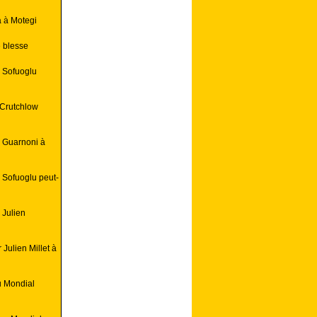
 à Motegi
 blesse
 Sofuoglu
 Crutchlow
y Guarnoni à
 Sofuoglu peut-
 Julien
Julien Millet à
u Mondial