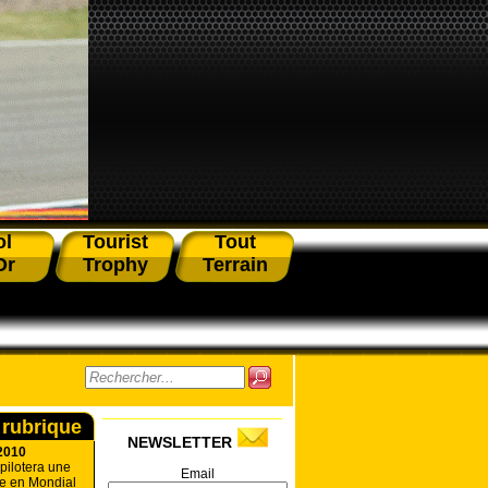
ol
Tourist
Tout
Or
Trophy
Terrain
 rubrique
NEWSLETTER
2010
pilotera une
Email
e en Mondial