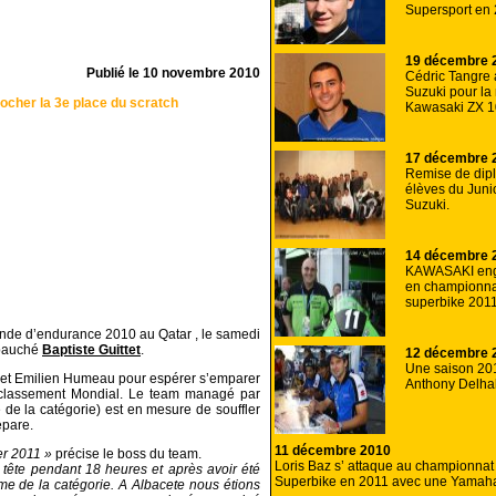
Supersport en 
19 décembre 
Publié le
10 novembre 2010
Cédric Tangre
Suzuki pour la
ocher la 3e place du scratch
Kawasaki ZX 1
17 décembre 
Remise de dip
élèves du Juni
Suzuki.
14 décembre 
KAWASAKI en
en championna
superbike 2011
de d’endurance 2010 au Qatar , le samedi
mbauché
Baptiste Guittet
.
12 décembre 
Une saison 201
et et Emilien Humeau pour espérer s’emparer
Anthony Delhal
u classement Mondial. Le team managé par
 la catégorie) est en mesure de souffler
épare.
11 décembre 2010
er 2011 »
précise le boss du team.
Loris Baz s’ attaque au championnat
ête pendant 18 heures et après avoir été
Superbike en 2011 avec une Yamaha
ème de la catégorie. A Albacete nous étions