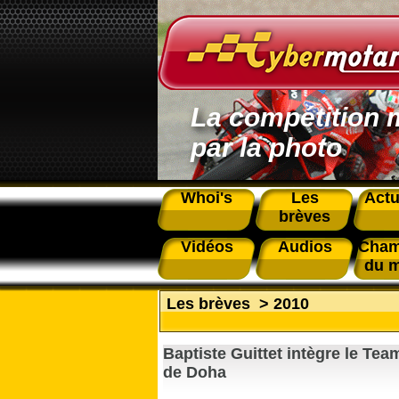
La compétition 
par la photo
Whoi's
Les
Actu
brèves
Vidéos
Audios
Cham
du 
Les brèves
>
2010
Baptiste Guittet intègre le Te
de Doha