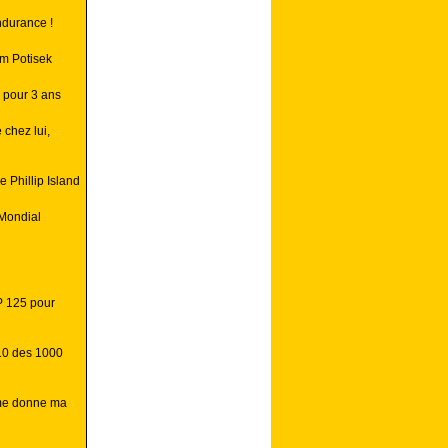
ndurance !
m Potisek
 pour 3 ans
 chez lui,
 Phillip Island
Mondial
P 125 pour
10 des 1000
 me donne ma