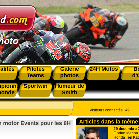
moto
alités
Pilotes
Galerie
24H Motos
B
Teams
photos
d'
pionnat
Sportwin
Humeur de
monde
Smith
Visiteurs connectés :
49
Articles dans la même
am motor Events pour les 8H
29 décembre 
Florian Marino 
Honda Ten Kat