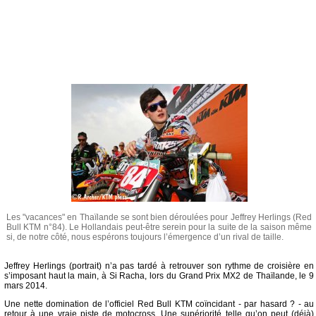
Les "vacances" en Thaïlande se sont bien déroulées pour Jeffrey Herlings (Red
Bull KTM n°84). Le Hollandais peut-être serein pour la suite de la saison même
si, de notre côté, nous espérons toujours l’émergence d’un rival de taille.
Jeffrey Herlings (portrait) n’a pas tardé à retrouver son rythme de croisière en
s’imposant haut la main, à Si Racha, lors du Grand Prix MX2 de Thaïlande, le 9
mars 2014.
Une nette domination de l’officiel Red Bull KTM coïncidant - par hasard ? - au
retour à une vraie piste de motocross. Une supériorité telle qu’on peut (déjà)