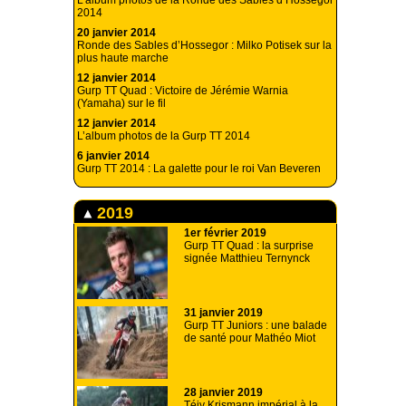
L’album photos de la Ronde des Sables d’Hossegor
2014
20 janvier 2014
Ronde des Sables d’Hossegor : Milko Potisek sur la
plus haute marche
12 janvier 2014
Gurp TT Quad : Victoire de Jérémie Warnia
(Yamaha) sur le fil
12 janvier 2014
L’album photos de la Gurp TT 2014
6 janvier 2014
Gurp TT 2014 : La galette pour le roi Van Beveren
2019
1er février 2019
Gurp TT Quad : la surprise
signée Matthieu Ternynck
31 janvier 2019
Gurp TT Juniors : une balade
de santé pour Mathéo Miot
28 janvier 2019
Téjy Krismann impérial à la