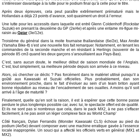
s’intéresser davantage à la lutte pour le podium final qu’à celle pour le titre.
Après deux épreuves, cela peut paraître extrêmement prématuré mais le
Hollandais a déjà 23 points d’avance, soit quasiment un droit à l’erreur.
Une lutte pour les accessits dans laquelle est entré Glenn Coldenhoff (Rockstar
Suzuki) en prenant la deuxième du GP (2e/4e) et après une entame mi-figue mi-
raisin au
Qatar
(3e/12e).
Troisième du général dans la moite fournaise thaïlandaise (6e/2e), Max Anstie
(Yamaha Bike-It) s’est une nouvelle fois fait remarquer. Notamment, en tenant les
commandes de la seconde manche et en résistant à Herlings (souvenir de la
période 85 cm3 quand les deux garçons s’arsouillaient aux Pays-Bas).
C’est, sans aucun doute, le meilleur début de saison mondiale de l’Anglais.
C’est, tout simplement, sa meilleure période depuis son arrivée à ce niveau.
Alors, où chercher ce déclic ? Pas forcément dans le matériel utilisé puisqu’il a
goûté aux Kawasaki et Suzuki officielles. Plus probablement, dan son
environnement proche, dans le fait d’évoluer au sein d’un team briton ayant
bonne réputation au niveau de l’encadrement de ses ouailles. A moins qu’il soit
arrivé à l’âge de maturité ?
Finalement, quelle qu’en soit la raison, il est à espérer que cette bonne passe
perdure le plus longtemps possible car, avec lui, le spectacle offert est de qualité.
Et ils ne sont pas si nombreux que cela, dans le pack MX2, à ne pas s’effacer
facilement, à ne pas avoir un léger complexe face au World Champ’
Côté français, Dylan Ferrandis (Monster Kawasaki CLS) échoue au pied du
podium (4e/5e) devant composer avec une machine erratique gavée à l’essence
locale inappropriée. Un souci qui a affecté les officiels verts en général (MX1 et
MX2).