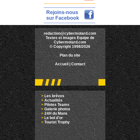
Rejoins-nous
sur Facebook
redaction@cybermotard.com
Textes et images Equipe de
Cybermotard.com
© Copyright 1998/2026
Plan du site
Accueil
|
Contact
>
Les brèves
>
Actualités
>
Pilotes Teams
>
Galerie photos
>
24H du Mans
>
Le bol d'or
>
Tourist Trophy