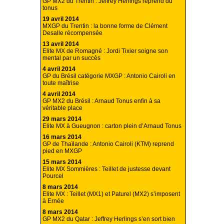
GP MX2 du Trentin : Jeffrey Herlings reprend du
tonus
19 avril 2014
MXGP du Trentin : la bonne forme de Clément
Desalle récompensée
13 avril 2014
Elite MX de Romagné : Jordi Tixier soigne son
mental par un succès
4 avril 2014
GP du Brésil catégorie MXGP : Antonio Cairoli en
toute maîtrise
4 avril 2014
GP MX2 du Brésil : Arnaud Tonus enfin à sa
véritable place
29 mars 2014
Elite MX à Gueugnon : carton plein d’Arnaud Tonus
16 mars 2014
GP de Thaïlande : Antonio Cairoli (KTM) reprend
pied en MXGP
15 mars 2014
Elite MX Sommières : Teillet de justesse devant
Pourcel
8 mars 2014
Elite MX : Teillet (MX1) et Paturel (MX2) s’imposent
à Ernée
8 mars 2014
GP MX2 du Qatar : Jeffrey Herlings s’en sort bien