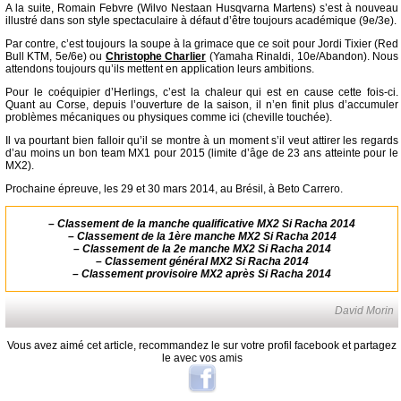
A la suite, Romain Febvre (Wilvo Nestaan Husqvarna Martens) s’est à nouveau
illustré dans son style spectaculaire à défaut d’être toujours académique (9e/3e).
Par contre, c’est toujours la soupe à la grimace que ce soit pour Jordi Tixier (Red
Bull KTM, 5e/6e) ou
Christophe Charlier
(Yamaha Rinaldi, 10e/Abandon). Nous
attendons toujours qu’ils mettent en application leurs ambitions.
Pour le coéquipier d’Herlings, c’est la chaleur qui est en cause cette fois-ci.
Quant au Corse, depuis l’ouverture de la saison, il n’en finit plus d’accumuler
problèmes mécaniques ou physiques comme ici (cheville touchée).
Il va pourtant bien falloir qu’il se montre à un moment s’il veut attirer les regards
d’au moins un bon team MX1 pour 2015 (limite d’âge de 23 ans atteinte pour le
MX2).
Prochaine épreuve, les 29 et 30 mars 2014, au Brésil, à Beto Carrero.
–
Classement de la manche qualificative MX2 Si Racha 2014
–
Classement de la 1ère manche MX2 Si Racha 2014
–
Classement de la 2e manche MX2 Si Racha 2014
–
Classement général MX2 Si Racha 2014
–
Classement provisoire MX2 après Si Racha 2014
David Morin
Vous avez aimé cet article, recommandez le sur votre profil facebook et partagez
le avec vos amis