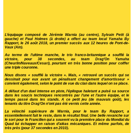
L’équipage composé de Jérémie Warnia (au centre), Sylvain Petit (à
gauche) et Paul Holmes (à droite) a offert au team local Yamaha By
Rapport, le 26 août 2018, un premier succès aux 12 heures de Pont-de-
Vaux (Ain).
Au terme de l’ultime manche, le trio franco-britannique a soufflé la
victoire, pour 38 secondes, au team Drag’On Yamaha
(Cheurlin/Naveaux/Cesari), pourtant en très bonne position pour coiffer
une triple couronne.
Nous disons « soufflé la victoire ». Mais, « retrouvé un succès qui se
dessinait pour eux avant un pénalisant changement d’amortisseur »
convient également, selon le point de vue du clan dans lequel on se place.
A défaut d’un duel intense en piste, l’épilogue haletant a puisé sa source
dans les soucis techniques rencontrés par l’une et l’autre équipe, et le
temps passé dans les stands. A ce petit jeu (de mauvais goût), les
tenants du titre Drag’On n’ont pas été vernis cette année.
La vélocité supérieure de Warnia, pour le team By Rapport, a
essentiellement fait le reste, dans le résultat final. Une belle revanche sur
le sort pour le Francilien qui a souvent vu la première place du Mondial du
Quad lui échapper en raison d’aléas mécaniques. Et même parfois, de
très près (
pour 37 secondes en 2010
).