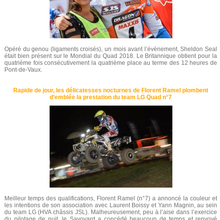
Opéré du genou (ligaments croisés), un mois avant l’évènement, Sheldon Seal
était bien présent sur le Mondial du Quad 2018. Le Britannique obtient pour la
quatrième fois consécutivement la quatrième place au terme des 12 heures de
Pont-de-Vaux.
Rapide de jour, les délicatesses nocturnes de Florent Ramel plombent
d’emblée la prestation du team LG Quad n°7
Meilleur temps des qualifications, Florent Ramel (n°7) a annoncé la couleur et
les intentions de son association avec Laurent Boissy et Yann Magnin, au sein
du team LG (HVA châssis JSL). Malheureusement, peu à l’aise dans l’exercice
du pilotage de nuit, le Savoyard a concédé beaucoup de temps et renvoyé