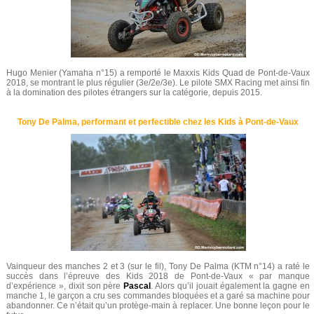
Hugo Menier (Yamaha n°15) a remporté le Maxxis Kids Quad de Pont-de-Vaux
2018, se montrant le plus régulier (3e/2e/3e). Le pilote SMX Racing met ainsi fin
à la domination des pilotes étrangers sur la catégorie, depuis 2015.
Tony De Palma, performant et perfectible chez les Kids à Pont-de-Vaux
Vainqueur des manches 2 et 3 (sur le fil), Tony De Palma (KTM n°14) a raté le
succès dans l’épreuve des Kids 2018 de Pont-de-Vaux « par manque
d’expérience », dixit son père
Pascal
. Alors qu’il jouait également la gagne en
manche 1, le garçon a cru ses commandes bloquées et a garé sa machine pour
abandonner. Ce n’était qu’un protège-main à replacer. Une bonne leçon pour le