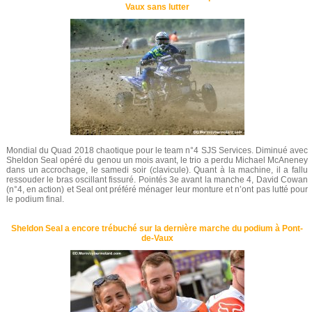
Vaux sans lutter
Mondial du Quad 2018 chaotique pour le team n°4 SJS Services. Diminué avec
Sheldon Seal opéré du genou un mois avant, le trio a perdu Michael McAneney
dans un accrochage, le samedi soir (clavicule). Quant à la machine, il a fallu
ressouder le bras oscillant fissuré. Pointés 3e avant la manche 4, David Cowan
(n°4, en action) et Seal ont préféré ménager leur monture et n’ont pas lutté pour
le podium final.
Sheldon Seal a encore trébuché sur la dernière marche du podium à Pont-
de-Vaux