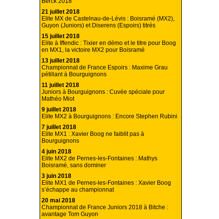
Berck 2018
21 juillet 2018
Elite MX de Castelnau-de-Lévis : Boisramé (MX2),
Guyon (Juniors) et Diserens (Espoirs) titrés
15 juillet 2018
Elite à Iffendic : Tixier en démo et le titre pour Boog
en MX1, la victoire MX2 pour Boisramé
13 juillet 2018
Championnat de France Espoirs : Maxime Grau
pétillant à Bourguignons
11 juillet 2018
Juniors à Bourguignons : Cuvée spéciale pour
Mathéo Miot
9 juillet 2018
Elite MX2 à Bourguignons : Encore Stephen Rubini
7 juillet 2018
Elite MX1 : Xavier Boog ne faiblit pas à
Bourguignons
4 juin 2018
Elite MX2 de Pernes-les-Fontaines : Mathys
Boisramé, sans dominer
3 juin 2018
Elite MX1 de Pernes-les-Fontaines : Xavier Boog
s’échappe au championnat
20 mai 2018
Championnat de France Juniors 2018 à Bitche :
avantage Tom Guyon