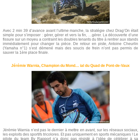
Avec 2 min 39 d’avance avant l’ultime manche, la stratégie chez Drag’On était
simple pour s’imposer : gérer, gérer et vers la fin, …gérer. La découverte d’une
fissure sur un moyeu a contraint les doubles tenants du titre à rentrer aux stands
immédiatement pour changer la pièce. De retour en piste, Antoine Cheurlin
(Yamaha n°1) s’est démené mais des soucis de frein n’ont pas permis de
sauver la 1ère place finale.
Jérémie Warnia, Champion du Mond… ial du Quad de Pont-de-Vaux
Jérémie Warnia n’est pas le dernier à mettre en avant, sur les réseaux sociaux,
les exploits des sportifs tricolores. Et pas uniquement en sports mécaniques ! Le
pilote du team By Rapport n’a donc pas résisté à l’idée de célébrer à sa