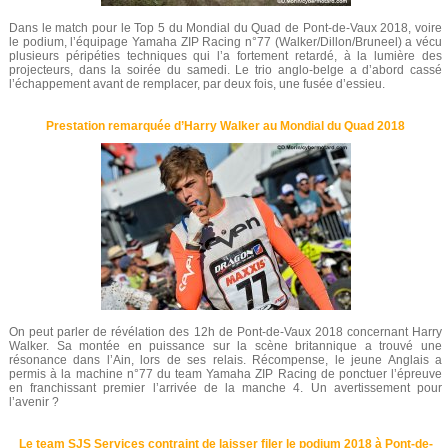
Dans le match pour le Top 5 du Mondial du Quad de Pont-de-Vaux 2018, voire
le podium, l’équipage Yamaha ZIP Racing n°77 (Walker/Dillon/Bruneel) a vécu
plusieurs péripéties techniques qui l’a fortement retardé, à la lumière des
projecteurs, dans la soirée du samedi. Le trio anglo-belge a d’abord cassé
l’échappement avant de remplacer, par deux fois, une fusée d’essieu.
Prestation remarquée d’Harry Walker au Mondial du Quad 2018
On peut parler de révélation des 12h de Pont-de-Vaux 2018 concernant Harry
Walker. Sa montée en puissance sur la scène britannique a trouvé une
résonance dans l’Ain, lors de ses relais. Récompense, le jeune Anglais a
permis à la machine n°77 du team Yamaha ZIP Racing de ponctuer l’épreuve
en franchissant premier l’arrivée de la manche 4. Un avertissement pour
l’avenir ?
Le team SJS Services contraint de laisser filer le podium 2018 à Pont-de-