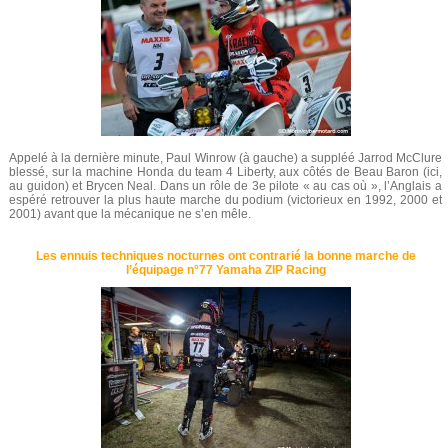
Appelé à la dernière minute, Paul Winrow (à gauche) a suppléé Jarrod McClure
blessé, sur la machine Honda du team 4 Liberty, aux côtés de Beau Baron (ici,
au guidon) et Brycen Neal. Dans un rôle de 3e pilote « au cas où », l’Anglais a
espéré retrouver la plus haute marche du podium (victorieux en 1992, 2000 et
2001) avant que la mécanique ne s’en mêle.
Les ennuis techniques nocturnes ont contrarié la bonne marche de
l’équipage n°77 Yamaha ZIP Racing