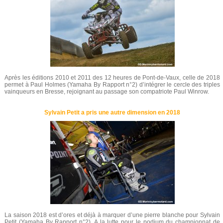
Après les éditions 2010 et 2011 des 12 heures de Pont-de-Vaux, celle de 2018
permet à Paul Holmes (Yamaha By Rapport n°2) d’intégrer le cercle des triples
vainqueurs en Bresse, rejoignant au passage son compatriote Paul Winrow.
Sylvain Petit a pris une autre dimension en 2018
La saison 2018 est d’ores et déjà à marquer d’une pierre blanche pour Sylvain
Petit (Yamaha By Rapport n°2). A la lutte pour le podium du championnat de