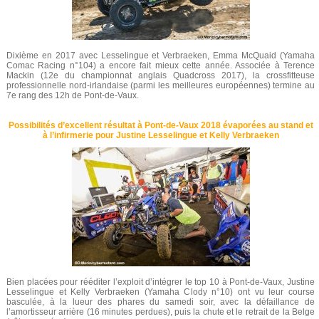
Dixième en 2017 avec Lesselingue et Verbraeken, Emma McQuaid (Yamaha
Comac Racing n°104) a encore fait mieux cette année. Associée à Terence
Mackin (12e du championnat anglais Quadcross 2017), la crossfitteuse
professionnelle nord-irlandaise (parmi les meilleures européennes) termine au
7e rang des 12h de Pont-de-Vaux.
Possibilités d’excellent résultat à Pont-de-Vaux 2018 évaporées au stand et
à l’infirmerie pour Justine Lesselingue et Kelly Verbraeken
Bien placées pour rééditer l’exploit d’intégrer le top 10 à Pont-de-Vaux, Justine
Lesselingue et Kelly Verbraeken (Yamaha Clody n°10) ont vu leur course
basculée, à la lueur des phares du samedi soir, avec la défaillance de
l’amortisseur arrière (16 minutes perdues), puis la chute et le retrait de la Belge