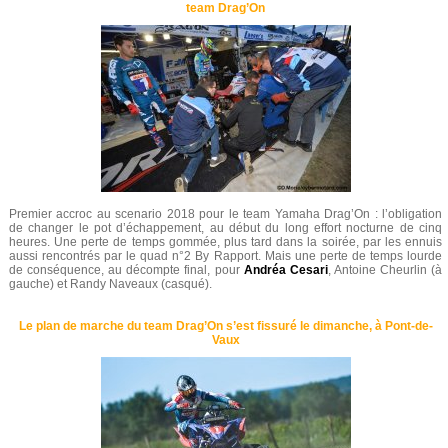
team Drag’On
Premier accroc au scenario 2018 pour le team Yamaha Drag’On : l’obligation
de changer le pot d’échappement, au début du long effort nocturne de cinq
heures. Une perte de temps gommée, plus tard dans la soirée, par les ennuis
aussi rencontrés par le quad n°2 By Rapport. Mais une perte de temps lourde
de conséquence, au décompte final, pour
Andréa Cesari
, Antoine Cheurlin (à
gauche) et Randy Naveaux (casqué).
Le plan de marche du team Drag’On s’est fissuré le dimanche, à Pont-de-
Vaux