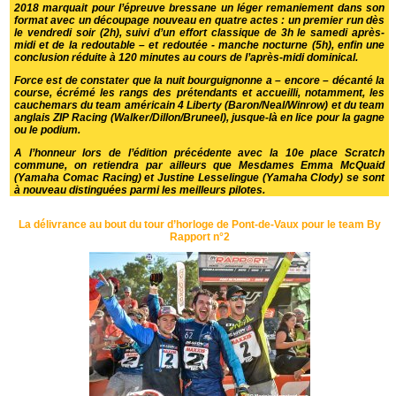
2018 marquait pour l’épreuve bressane un léger remaniement dans son
format avec un découpage nouveau en quatre actes : un premier run dès
le vendredi soir (2h), suivi d’un effort classique de 3h le samedi après-
midi et de la redoutable – et redoutée - manche nocturne (5h), enfin une
conclusion réduite à 120 minutes au cours de l’après-midi dominical.
Force est de constater que la nuit bourguignonne a – encore – décanté la
course, écrémé les rangs des prétendants et accueilli, notamment, les
cauchemars du team américain 4 Liberty (Baron/Neal/Winrow) et du team
anglais ZIP Racing (Walker/Dillon/Bruneel), jusque-là en lice pour la gagne
ou le podium.
A l’honneur lors de l’édition précédente avec la 10e place Scratch
commune, on retiendra par ailleurs que Mesdames Emma McQuaid
(Yamaha Comac Racing) et Justine Lesselingue (Yamaha Clody) se sont
à nouveau distinguées parmi les meilleurs pilotes.
La délivrance au bout du tour d’horloge de Pont-de-Vaux pour le team By
Rapport n°2