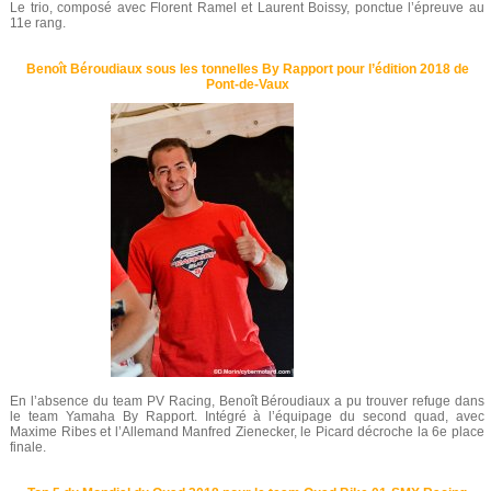
Le trio, composé avec Florent Ramel et Laurent Boissy, ponctue l’épreuve au
11e rang.
Benoît Béroudiaux sous les tonnelles By Rapport pour l’édition 2018 de
Pont-de-Vaux
En l’absence du team PV Racing, Benoît Béroudiaux a pu trouver refuge dans
le team Yamaha By Rapport. Intégré à l’équipage du second quad, avec
Maxime Ribes et l’Allemand Manfred Zienecker, le Picard décroche la 6e place
finale.