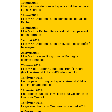
19 mai 2018
Championnat de France Espoirs à Bitche : encore
Luca Diserens
18 mai 2018
Elite MX2 : Stephen Rubini domine les débats de
Bitche
16 mai 2018
Elite MX1 de Bitche : Benoît Paturel… en passant
par la Lorraine
1er mai 2018
Elite MX2 : Stephen Rubini (KTM) sort de sa boîte à
Romagné
28 avril 2018
Elite MX1 : Xavier Boog domine Romagné…
comme d’habitude
25 mars 2018
Elite MX de Dardon Gueugnon : Benoît Paturel
(MX1) et Arnaud Aubin (MX2) débutent fort
18 février 2018
Enduropale du Touquet Espoirs : Arnaud Zoldos
termine en apothéose
18 février 2018
Enduropale Juniors : la victoire pour Collignon, le
titre pour Quenot
15 février 2018
La galerie photos du Quaduro du Touquet 2018