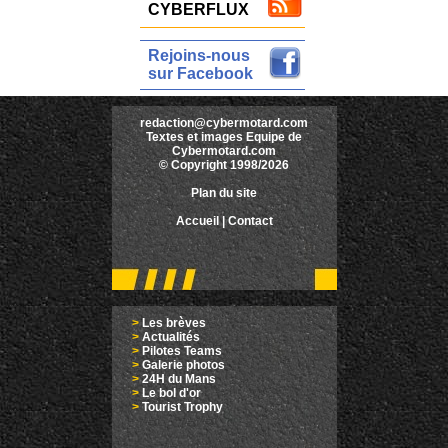
CYBERFLUX
Rejoins-nous
sur Facebook
redaction@cybermotard.com
Textes et images Equipe de
Cybermotard.com
© Copyright 1998/2026
Plan du site
Accueil
|
Contact
>
Les brèves
>
Actualités
>
Pilotes Teams
>
Galerie photos
>
24H du Mans
>
Le bol d'or
>
Tourist Trophy