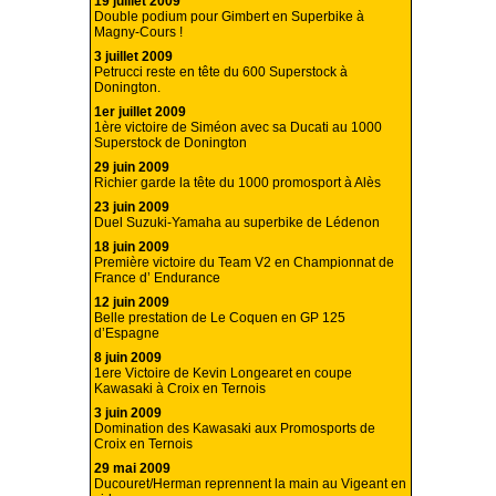
19 juillet 2009
Double podium pour Gimbert en Superbike à
Magny-Cours !
3 juillet 2009
Petrucci reste en tête du 600 Superstock à
Donington.
1er juillet 2009
1ère victoire de Siméon avec sa Ducati au 1000
Superstock de Donington
29 juin 2009
Richier garde la tête du 1000 promosport à Alès
23 juin 2009
Duel Suzuki-Yamaha au superbike de Lédenon
18 juin 2009
Première victoire du Team V2 en Championnat de
France d’ Endurance
12 juin 2009
Belle prestation de Le Coquen en GP 125
d’Espagne
8 juin 2009
1ere Victoire de Kevin Longearet en coupe
Kawasaki à Croix en Ternois
3 juin 2009
Domination des Kawasaki aux Promosports de
Croix en Ternois
29 mai 2009
Ducouret/Herman reprennent la main au Vigeant en