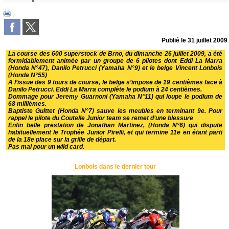
Publié le
31 juillet 2009
La course des 600 superstock de Brno, du dimanche 26 juillet 2009, a été
formidablement animée par un groupe de 6 pilotes dont Eddi La Marra
(Honda N°47), Danilo Petrucci (Yamaha N°9) et le belge Vincent Lonbois
(Honda N°55)
A l’issue des 9 tours de course, le belge s’impose de 19 centièmes face à
Danilo Petrucci. Eddi La Marra complète le podium à 24 centièmes.
Dommage pour Jeremy Guarnoni (Yamaha N°11) qui loupe le podium de
68 millièmes.
Baptiste Guittet (Honda N°7) sauve les meubles en terminant 9e. Pour
rappel le pilote du Coutelle Junior team se remet d’une
blessure
Enfin belle prestation de Jonathan Martinez, (Honda N°6) qui dispute
habituellement le Trophée Junior Pirelli, et qui termine 11e en étant parti
de la 18e place sur la grille de départ.
Pas mal pour un wild card.
Lonbois dans le dernier tour