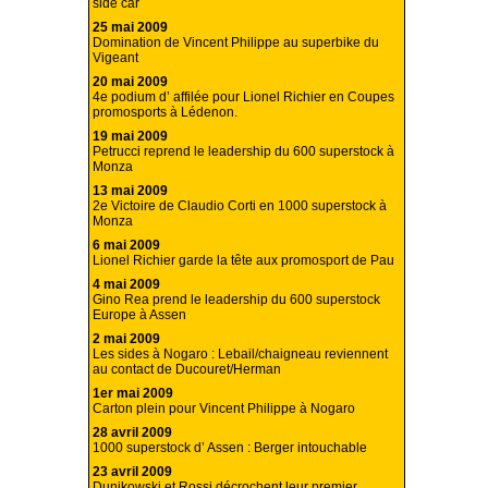
side car
25 mai 2009
Domination de Vincent Philippe au superbike du
Vigeant
20 mai 2009
4e podium d’ affilée pour Lionel Richier en Coupes
promosports à Lédenon.
19 mai 2009
Petrucci reprend le leadership du 600 superstock à
Monza
13 mai 2009
2e Victoire de Claudio Corti en 1000 superstock à
Monza
6 mai 2009
Lionel Richier garde la tête aux promosport de Pau
4 mai 2009
Gino Rea prend le leadership du 600 superstock
Europe à Assen
2 mai 2009
Les sides à Nogaro : Lebail/chaigneau reviennent
au contact de Ducouret/Herman
1er mai 2009
Carton plein pour Vincent Philippe à Nogaro
28 avril 2009
1000 superstock d’ Assen : Berger intouchable
23 avril 2009
Dunikowski et Rossi décrochent leur premier