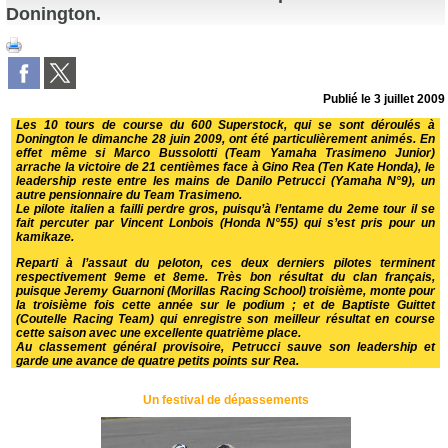
Donington.
Publié le
3 juillet 2009
Les 10 tours de course du 600 Superstock, qui se sont déroulés à
Donington le dimanche 28 juin 2009, ont été particulièrement animés. En
effet même si Marco Bussolotti (Team Yamaha Trasimeno Junior)
arrache la victoire de 21 centièmes face à Gino Rea (Ten Kate Honda), le
leadership reste entre les mains de Danilo Petrucci (Yamaha N°9), un
autre pensionnaire du Team Trasimeno.
Le pilote italien a failli perdre gros, puisqu’à l’entame du 2eme tour il se
fait percuter par Vincent Lonbois (Honda N°55) qui s’est pris pour un
kamikaze.
Reparti à l’assaut du peloton, ces deux derniers pilotes terminent
respectivement 9eme et 8eme. Très bon résultat du clan français,
puisque Jeremy Guarnoni (Morillas Racing School) troisième, monte pour
la troisième fois cette année sur le podium ; et de Baptiste Guittet
(Coutelle Racing Team) qui enregistre son meilleur résultat en course
cette saison avec une excellente quatrième place.
Au classement général provisoire, Petrucci sauve son leadership et
garde une avance de quatre petits points sur Rea.
Un festival de dépassements