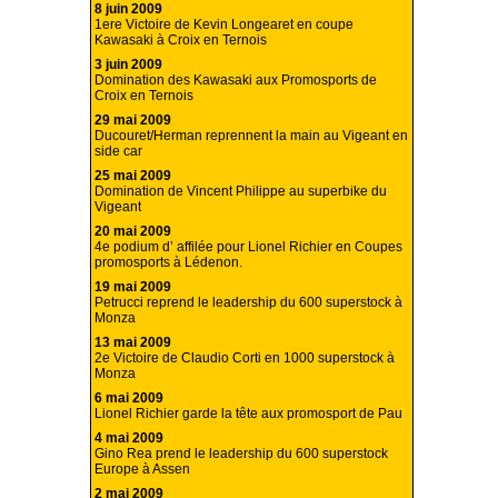
8 juin 2009
1ere Victoire de Kevin Longearet en coupe
Kawasaki à Croix en Ternois
3 juin 2009
Domination des Kawasaki aux Promosports de
Croix en Ternois
29 mai 2009
Ducouret/Herman reprennent la main au Vigeant en
side car
25 mai 2009
Domination de Vincent Philippe au superbike du
Vigeant
20 mai 2009
4e podium d’ affilée pour Lionel Richier en Coupes
promosports à Lédenon.
19 mai 2009
Petrucci reprend le leadership du 600 superstock à
Monza
13 mai 2009
2e Victoire de Claudio Corti en 1000 superstock à
Monza
6 mai 2009
Lionel Richier garde la tête aux promosport de Pau
4 mai 2009
Gino Rea prend le leadership du 600 superstock
Europe à Assen
2 mai 2009