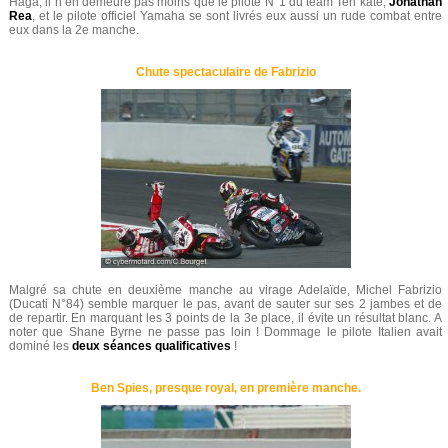
Haga, il n’en demeure pas moins que le pilote N°1 du team Ten kate,
Jonathan
Rea
, et le pilote officiel Yamaha se sont livrés eux aussi un rude combat entre
eux dans la 2e manche.
Chute spectaculaire de Fabrizio
Malgré sa chute en deuxième manche au virage Adelaïde, Michel Fabrizio
(Ducati N°84) semble marquer le pas, avant de sauter sur ses 2 jambes et de
de repartir. En marquant les 3 points de la 3e place, il évite un résultat blanc. A
noter que Shane Byrne ne passe pas loin ! Dommage le pilote Italien avait
dominé les
deux séances qualificatives
!
Ben Spies, presque royal, en première manche.