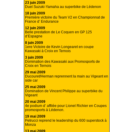
23 juin 2009
Duel Suzuki-Yamaha au superbike de Lédenon
18 juin 2009
Première victoire du Team V2 en Championnat de
France d’ Endurance
12 juin 2009
Belle prestation de Le Coquen en GP 125
d’Espagne
8 juin 2009
1ere Victoire de Kevin Longearet en coupe
Kawasaki à Croix en Ternois
3 juin 2009
Domination des Kawasaki aux Promosports de
Croix en Ternois
29 mai 2009
Ducouret/Herman reprennent la main au Vigeant en
side car
25 mai 2009
Domination de Vincent Philippe au superbike du
Vigeant
20 mai 2009
4e podium d’ affilée pour Lionel Richier en Coupes
promosports à Lédenon.
19 mai 2009
Petrucci reprend le leadership du 600 superstock à
Monza
13 mai 2009