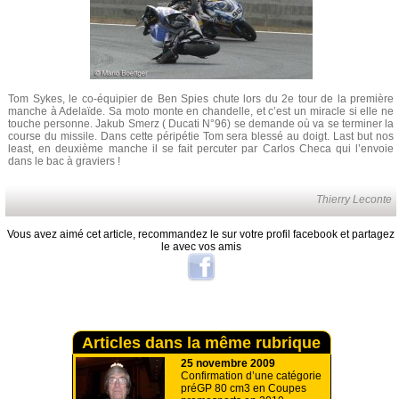
Tom Sykes, le co-équipier de Ben Spies chute lors du 2e tour de la première
manche à Adelaïde. Sa moto monte en chandelle, et c’est un miracle si elle ne
touche personne. Jakub Smerz ( Ducati N°96) se demande où va se terminer la
course du missile. Dans cette péripétie Tom sera blessé au doigt. Last but nos
least, en deuxième manche il se fait percuter par Carlos Checa qui l’envoie
dans le bac à graviers !
Thierry Leconte
Vous avez aimé cet article, recommandez le sur votre profil facebook et partagez
le avec vos amis
Articles dans la même rubrique
25 novembre 2009
Confirmation d’une catégorie
préGP 80 cm3 en Coupes