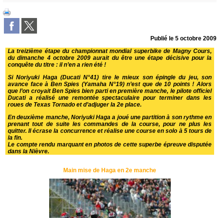
Publié le
5 octobre 2009
La treizième étape du championnat mondial superbike de Magny Cours,
du dimanche 4 octobre 2009 aurait du être une étape décisive pour la
conquête du titre : il n’en a rien été !
Si Noriyuki Haga (Ducati N°41) tire le mieux son épingle du jeu, son
avance face à Ben Spies (Yamaha N°19) n’est que de 10 points ! Alors
que l’on croyait Ben Spies bien parti en
première manche
, le pilote officiel
Ducati a réalisé une remontée spectaculaire pour terminer dans les
roues de Texas Tornado et d’adjuger la 2e place.
En
deuxième manche
, Noriyuki Haga a joué une partition à son rythme en
prenant tout de suite les commandes de la course, pour ne plus les
quitter. Il écrase la concurrence et réalise une course en solo à 5 tours de
la fin.
Le compte rendu marquant en photos de cette superbe épreuve disputée
dans la Nièvre.
Main mise de Haga en 2e manche