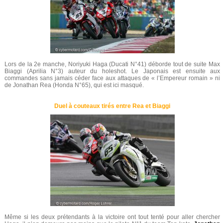
Lors de la 2e manche, Noriyuki Haga (Ducati N°41) déborde tout de suite Max
Biaggi (Aprilia N°3) auteur du holeshot. Le Japonais est ensuite aux
commandes sans jamais céder face aux attaques de « l’Empereur romain » ni
de Jonathan Rea (Honda N°65), qui est ici masqué.
Duel à couteaux tirés entre Rea et Biaggi
Même si les deux prétendants à la victoire ont tout tenté pour aller chercher