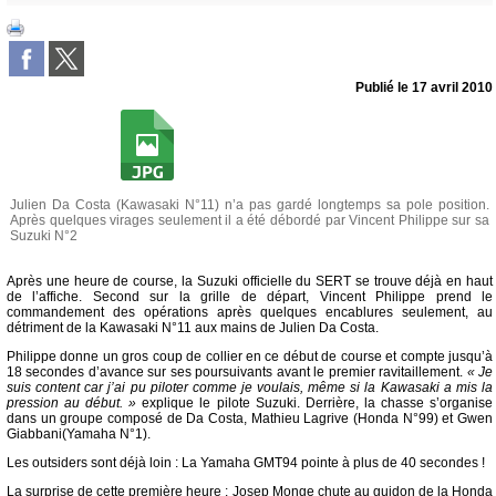
Publié le
17 avril 2010
Julien Da Costa (Kawasaki N°11) n’a pas gardé longtemps sa pole position.
Après quelques virages seulement il a été débordé par Vincent Philippe sur sa
Suzuki N°2
Après une heure de course, la Suzuki officielle du SERT se trouve déjà en haut
de l’affiche. Second sur la grille de départ, Vincent Philippe prend le
commandement des opérations après quelques encablures seulement, au
détriment de la Kawasaki N°11 aux mains de Julien Da Costa.
Philippe donne un gros coup de collier en ce début de course et compte jusqu’à
18 secondes d’avance sur ses poursuivants avant le premier ravitaillement.
« Je
suis content car j’ai pu piloter comme je voulais, même si la Kawasaki a mis la
pression au début. »
explique le pilote Suzuki. Derrière, la chasse s’organise
dans un groupe composé de Da Costa, Mathieu Lagrive (Honda N°99) et Gwen
Giabbani(Yamaha N°1).
Les outsiders sont déjà loin : La Yamaha GMT94 pointe à plus de 40 secondes !
La surprise de cette première heure : Josep Monge chute au guidon de la Honda