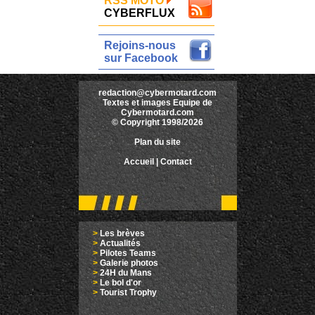
RSS MOTO
CYBERFLUX
Rejoins-nous
sur Facebook
redaction@cybermotard.com
Textes et images Equipe de
Cybermotard.com
© Copyright 1998/2026
Plan du site
Accueil
|
Contact
>
Les brèves
>
Actualités
>
Pilotes Teams
>
Galerie photos
>
24H du Mans
>
Le bol d'or
>
Tourist Trophy