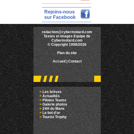
Rejoins-nous
sur Facebook
redaction@cybermotard.com
Textes et images Equipe de
Cybermotard.com
© Copyright 1998/2026
Plan du site
Accueil
|
Contact
>
Les brèves
>
Actualités
>
Pilotes Teams
>
Galerie photos
>
24H du Mans
>
Le bol d'or
>
Tourist Trophy