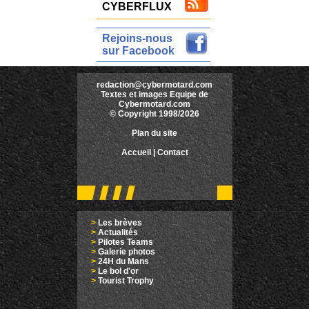
CYBERFLUX
Rejoins-nous
sur Facebook
redaction@cybermotard.com
Textes et images Equipe de
Cybermotard.com
© Copyright 1998/2026
Plan du site
Accueil
|
Contact
>
Les brèves
>
Actualités
>
Pilotes Teams
>
Galerie photos
>
24H du Mans
>
Le bol d'or
>
Tourist Trophy