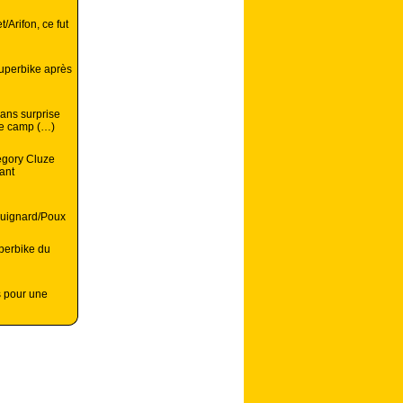
/Arifon, ce fut
uperbike après
sans surprise
le camp (…)
égory Cluze
ant
Guignard/Poux
perbike du
s pour une