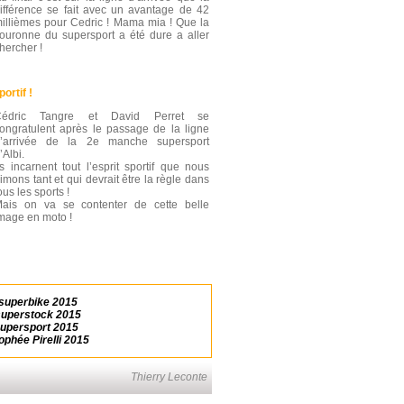
ifférence se fait avec un avantage de 42
illièmes pour Cedric ! Mama mia ! Que la
ouronne du supersport a été dure a aller
hercher !
portif !
Cédric Tangre et David Perret se
ongratulent après le passage de la ligne
’arrivée de la 2e manche supersport
’Albi.
ls incarnent tout l’esprit sportif que nous
imons tant et qui devrait être la règle dans
ous les sports !
ais on va se contenter de cette belle
mage en moto !
superbike 2015
superstock 2015
supersport 2015
phée Pirelli 2015
Thierry Leconte