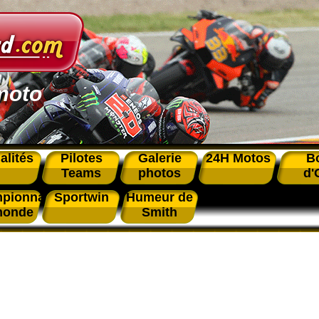
moto
alités
Pilotes
Galerie
24H Motos
B
Teams
photos
d'
pionnat
Sportwin
Humeur de
monde
Smith