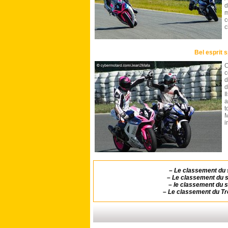
d
m
c
c
Bel esprit s
c
d
d
I
a
t
M
i
–
Le classement du 
–
Le classement du 
–
le classement du 
–
Le classement du Tro