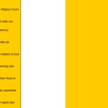
de Magny Cours
n side-car
ent les
bike de
édition à huis
adership des
than Huet et
du superbike
e signe des