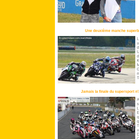
Une deuxième manche superbik
L
u
d
U
d
K
M
G
m
T
Jamais la finale du supersport n’
A
s
L
E
q
q
T
u
D
O