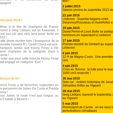
tout !
spagnol.
2 juillet 2015
Galerie photos du superbike 2015 
22 juin 2015
Lédenon : Superbe bagarre entre
ons pour 2016 !
Delannoy/Rousseau et Huet/Arifon e
ême si le titre de champion de France
19 juin 2015
evient à Greg Leblanc sur sa Kawasaki, il
David Perret et Louis Bulle se partag
’est pas sûr que cela sera aussi facile en
honneurs en supersport à Lédenon
016 !
17 juin 2015
ette photo montre bien l’émergence de la
Premier doublé de Gimbert au super
ouvelle Yamaha R1. David Checa est vice-
Lédenon
hampion, tandis que Kenny Foray a été
acré champion de la catégorie stock à
6 juin 2015
arole !
12 H de Magny-Cours : Une première 
 noter que pour cette manche Kenny Foray
clos
tait engagé en catégorie "Evo" !
4 juin 2015
Croix en Ternois : la lutte pour le le
1000 cm3 relancée !
30 mai 2015
essus du lot !
Side car : victoire historique de Jona
enny Foray a de farouches supporters en
Sébastien Arifon au Vigeant
es personnes de Julien Da Costa et Freddy
26 mai 2015
oray !
Greg Leblanc reprend le leadership 
our Julien, la route n’est pas longue, vu
au Vigeant
u’il habite à Béziers !
5 mai 2015
Promosport de Carole : un we sous l
perturbations climatiques