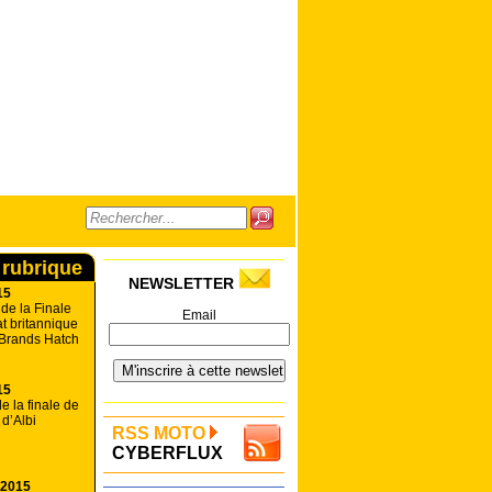
 rubrique
NEWSLETTER
15
de la Finale
Email
t britannique
 Brands Hatch
15
e la finale de
 d’Albi
RSS MOTO
CYBERFLUX
 2015