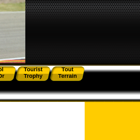
ol
Tourist
Tout
Or
Trophy
Terrain