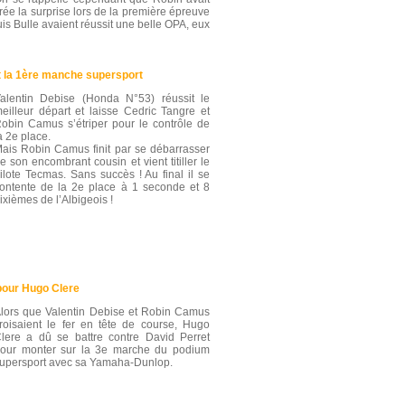
rée la surprise lors de la première épreuve
is Bulle avaient réussit une belle OPA, eux
t la 1ère manche supersport
alentin Debise (Honda N°53) réussit le
eilleur départ et laisse Cedric Tangre et
obin Camus s’étriper pour le contrôle de
a 2e place.
ais Robin Camus finit par se débarrasser
e son encombrant cousin et vient titiller le
ilote Tecmas. Sans succès ! Au final il se
ontente de la 2e place à 1 seconde et 8
ixièmes de l’Albigeois !
pour Hugo Clere
lors que Valentin Debise et Robin Camus
roisaient le fer en tête de course, Hugo
lere a dû se battre contre David Perret
our monter sur la 3e marche du podium
upersport avec sa Yamaha-Dunlop.