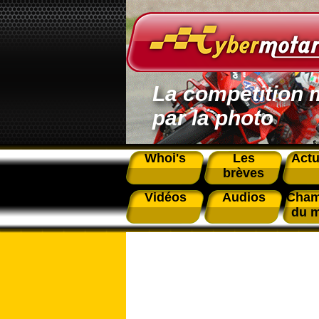
La compétition 
par la photo
Whoi's
Les
Actu
brèves
Vidéos
Audios
Cham
du 