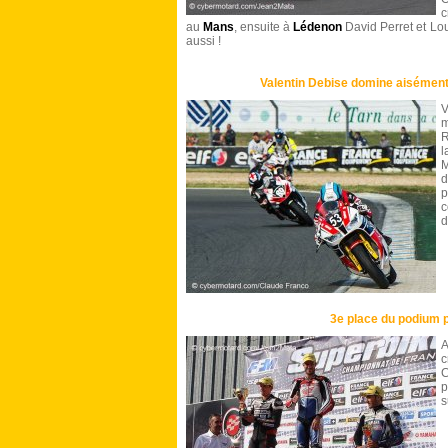
c
au
Mans
, ensuite à
Lédenon
David Perret et Lou
aussi !
Valentin Debise domine aisémen
V
m
R
l
M
d
p
c
d
3e place du podium 
A
c
C
p
s