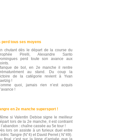
 perd tous ses moyens
n chutant dès le départ de la course du
Trophée Pirelli, Alexandre Santo
omingues perd toute son avance aux
oints.
anque de bol, en 2e manche il rentre
prématurément au stand. Du coup la
ictoire de la catégorie revient à Yvan
aetzig !
omme quoi, jamais rien n’est acquis
’avance !
Tangre en 2e manche supersport !
ême si Valentin Debise signe le meilleur
épart lors de la 2e manche, il est contraint
 l’abandon : chaîne cassée au 5e tour !
ès lors on assiste à un furieux duel entre
édric Tangre (N°4) et David Perret ( N°49).
u final c’est sur la ligne d’arrivée que la