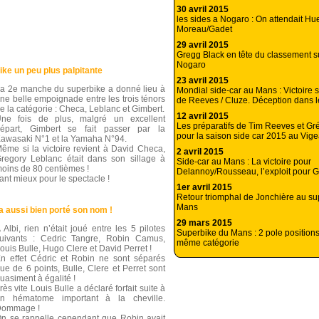
30 avril 2015
les sides a Nogaro : On attendait Huet
Moreau/Gadet
29 avril 2015
Gregg Black en tête du classement s
Nogaro
e un peu plus palpitante
23 avril 2015
a 2e manche du superbike a donné lieu à
Mondial side-car au Mans : Victoire 
ne belle empoignade entre les trois ténors
de Reeves / Cluze. Déception dans 
e la catégorie : Checa, Leblanc et Gimbert.
12 avril 2015
ne fois de plus, malgré un excellent
Les préparatifs de Tim Reeves et Gr
épart, Gimbert se fait passer par la
pour la saison side car 2015 au Vige
awasaki N°1 et la Yamaha N°94.
ême si la victoire revient à David Checa,
2 avril 2015
regory Leblanc était dans son sillage à
Side-car au Mans : La victoire pour
oins de 80 centièmes !
Delannoy/Rousseau, l’exploit pour 
ant mieux pour le spectacle !
1er avril 2015
Retour triomphal de Jonchière au su
Mans
a aussi bien porté son nom !
29 mars 2015
 Albi, rien n’était joué entre les 5 pilotes
Superbike du Mans : 2 pole position
uivants : Cedric Tangre, Robin Camus,
même catégorie
ouis Bulle, Hugo Clere et David Perret !
n effet Cédric et Robin ne sont séparés
ue de 6 points, Bulle, Clere et Perret sont
uasiment à égalité !
rès vite Louis Bulle a déclaré forfait suite à
n hématome important à la cheville.
ommage !
n se rappelle cependant que Robin avait