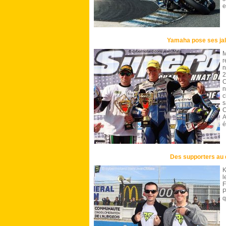
e
Yamaha pose ses jal
M
r
n
2
C
n
c
s
C
A
é
Des supporters au d
K
l
F
P
q