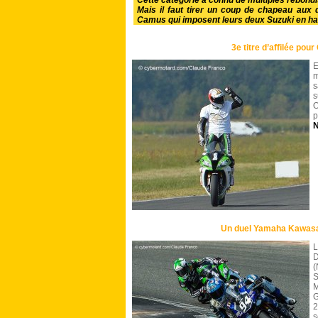
Cette catégorie a connu de multiples rebondi
Mais il faut tirer un coup de chapeau aux
Camus qui imposent leurs deux Suzuki en hau
3e titre d’affilée pou
E
m
s
s
O
p
N
Un duel Yamaha Kawasak
L
D
S
M
G
2