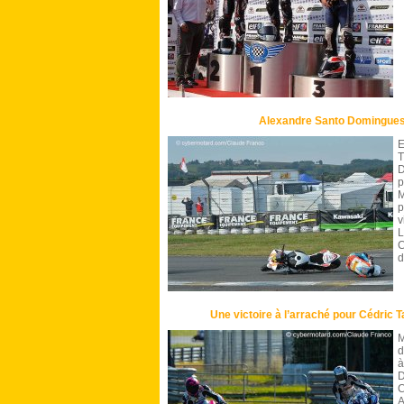
Alexandre Santo Domingues
E
D
p
M
v
L
C
d
Une victoire à l’arraché pour Cédric 
M
d
à
D
C
A