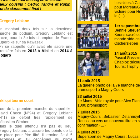
ssements tout au long de la saison.
Les sides à Caro
 deux cousins : Cedric Tangre et Robin
pour Moreau/Ga
t du classement final !
victoire pour H
le (…)
r Gregory Leblanc
1er septembr
n montant deux fois sur la deuxième
Bennie Streuer
arche du podium, Gregory Leblanc est
Koerts sacrés
acré, pour la 3e fois champion de France
monde side-ca
uperbike sur sa Kawasaki.
Oschersleben
n se rappelle qu’il avait été sacré une
remière fois en
2013 à Albi
et en
2014 à
14 août 2015
ogaro
Pascal Gassman
Chabloz découv
Tourist Trophy
11 août 2015
La galerie photo de la 7e manche d
promosport à Magny Cours
23 juillet 2015
i qui tourne court
Le Mans : Voie royale pour Alex Pl
1000 promosport
ors de la première manche du superbike,
7 juillet 2015
avid Checa (N°94) et Gregory Leblanc
Magny-Cours : Sébastien Delannoy/
(N°1) se défont très rapidement de
Rousseau vers un nouveau titre en s
ébastien Gimbert.
confirmation (…)
ais le duel attendu n’a pas eu lieu.
regory Leblanc a assuré les points de la
4 juillet 2015
e place pour être titré. Il termine 2e à 5
Supersport de Magny Cours : Lucas 
secondes et 18 centièmes du pilote