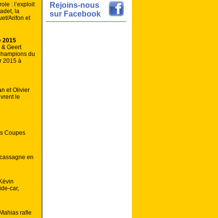
le : l’exploit
Rejoins-nous
det, la
sur Facebook
uet/Arifon et
e 2015
 & Geert
 champions du
r 2015 à
 et Olivier
rent le
es Coupes
ancassagne en
Kévin
ide-car,
Mahias rafle