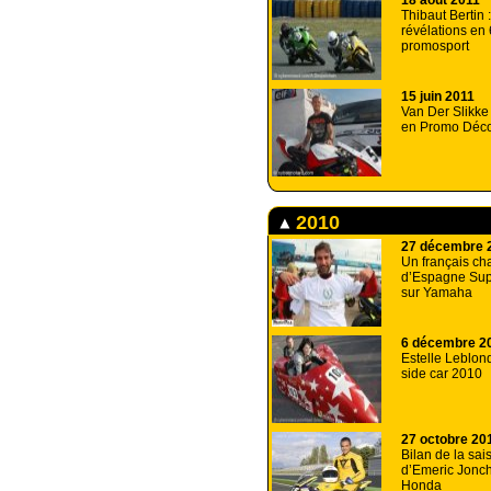
18 août 2011
Thibaut Bertin 
révélations en
promosport
15 juin 2011
Van Der Slikk
en Promo Déco
2010
27 décembre 
Un français c
d’Espagne Sup
sur Yamaha
6 décembre 2
Estelle Leblond
side car 2010
27 octobre 20
Bilan de la sa
d’Emeric Jonch
Honda