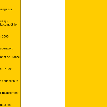
sange sur
que qui
la compétition
en 1000
supersport
onnat de France
 : le Tex
 pour se faire
 Pro accordent
 haut les