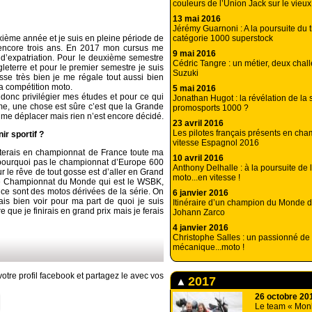
couleurs de l’Union Jack sur le vieux
13 mai 2016
Jérémy Guarnoni : A la poursuite du ti
catégorie 1000 superstock
xième année et je suis en pleine période de
 encore trois ans. En 2017 mon cursus me
9 mai 2016
e d’expatriation. Pour le deuxième semestre
Cédric Tangre : un métier, deux chal
leterre et pour le premier semestre je suis
Suzuki
asse très bien je me régale tout aussi bien
a compétition moto.
5 mai 2016
 donc privilégier mes études et pour ce qui
Jonathan Hugot : la révélation de la
erme, une chose est sûre c’est que la Grande
promosports 1000 ?
de me déplacer mais rien n’est encore décidé.
23 avril 2016
Les pilotes français présents en ch
r sportif ?
vitesse Espagnol 2016
terais en championnat de France toute ma
10 avril 2016
et pourquoi pas le championnat d’Europe 600
Anthony Delhalle : à la poursuite de 
r le rêve de tout gosse est d’aller en Grand
moto...en vitesse !
utre Championnat du Monde qui est le WSBK,
i ce sont des motos dérivées de la série. On
6 janvier 2016
rais bien voir pour ma part de quoi je suis
Itinéraire d’un champion du Monde d
e que je finirais en grand prix mais je ferais
Johann Zarco
4 janvier 2016
Christophe Salles : un passionné de
mécanique...moto !
otre profil facebook et partagez le avec vos
2017
26 octobre 20
Le team « Monk