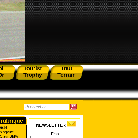
ol
Tourist
Tout
Or
Trophy
Terrain
 rubrique
NEWSLETTER
2016
 rejoint
Email
C sur BMW