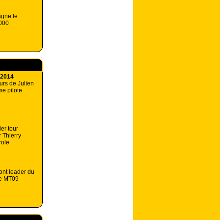
agne le
1000
 2014
urs de Julien
e pilote
ier tour
 Thierry
role
nt leader du
ne MT09