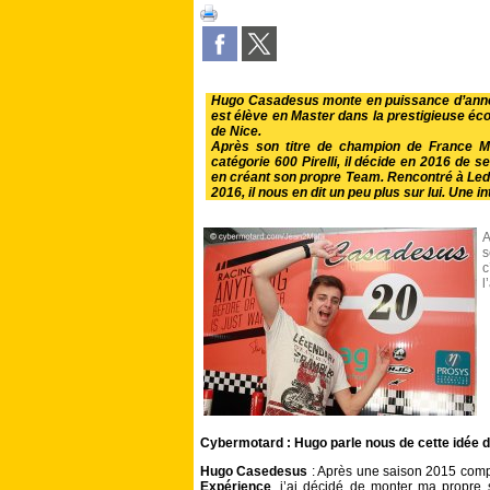
Hugo Casadesus monte en puissance d’anné
est élève en Master dans la prestigieuse 
de Nice.
Après son titre de champion de France M
catégorie 600 Pirelli, il décide en 2016 de 
en créant son propre Team. Rencontré à Le
2016, il nous en dit un peu plus sur lui. Une 
A
s
c
l
Cybermotard : Hugo parle nous de cette idée d
Hugo Casedesus
: Après une saison 2015 compl
Expérience
, j’ai décidé de monter ma propre 