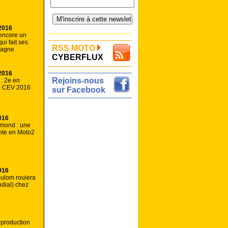
2016
encore un
qui fait ses
RSS MOTO
pagne
CYBERFLUX
2016
Rejoins-nous
 : 2e en
0 CEV 2016
sur Facebook
016
mond : une
nte en Moto2
016
ulom roulera
dial) chez
 production