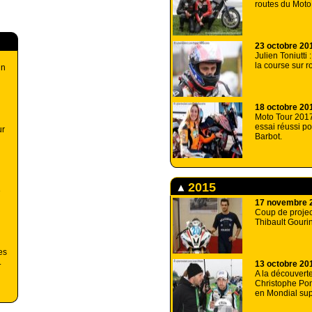
routes du Moto
23 octobre 20
Julien Toniutti 
la course sur r
un
18 octobre 20
Moto Tour 2017
essai réussi p
ur
Barbot.
2015
e
17 novembre 
Coup de projec
Thibault Gouri
es
.
13 octobre 20
A la découvert
Christophe Po
en Mondial su