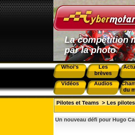
La compétition 
par la photo
Whoi's
Les
Actu
brèves
Vidéos
Audios
Cham
du 
Pilotes et Teams
>
Les pilote
Un nouveau défi pour Hugo Ca