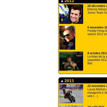
2012
28 décembre 
Etienne Masson
Junior Team Su
6 novembre 2
Freddy Foray t
saison 2012 en
8 octobre 201
Le bilan de la
superbike 2012
Baz
2011
22 novembre 
Lucas Mahias d
espagnols à Je
une (…)