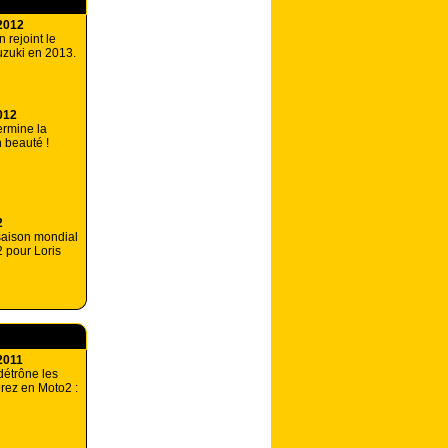
2012
 rejoint le
zuki en 2013.
012
ermine la
 beauté !
2
 saison mondial
 pour Loris
2011
étrône les
rez en Moto2 :