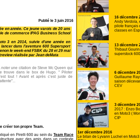
16 décembre 
Publié le
3 juin 2016
Andy Verdoïa, 
pilote français 
e en année. Ce jeune varois de 20 ans
classes en Es
école de commerce IPAG Business School
oto 3 en 2014, suivie d’une année en
13 décembre 
se lancer dans l’aventure 600 Supersport
Thibaut Gourin
denon le week-end FSBK du 28 et 29 mai
superstock 60
intreview réalisée par Jean deMata
 noter une citation de Steve Mc Queen qui
e trouve dans le box de Hugo. " Piloter
6 décembre 2
’est tout ! Avant et après c’est juste de
Guillaume Ray
’attente"...
saison déceva
CEV
3 décembre 2
2017 : Enzo Bo
en Moto3 ( Mon
CIP
e créer ton propre Team.
1er décembre 2016
iqué en Pirelli 600 au sein du
Team Race
Le bilan de Lyvann Luchel en Moto3
structure avec des amis dans un contexte