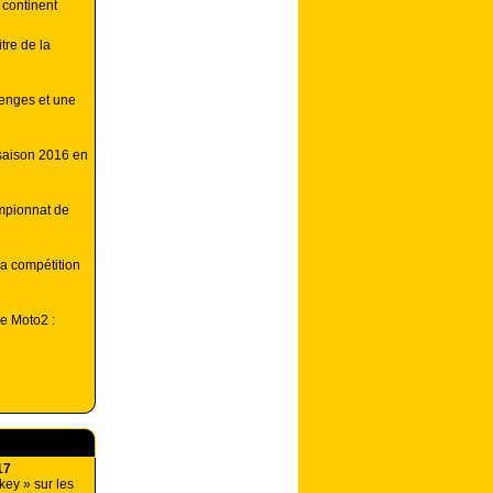
 continent
tre de la
lenges et une
 saison 2016 en
ampionnat de
la compétition
e Moto2 :
17
ey » sur les