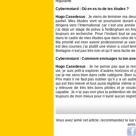
régularité.
Cybermotard : Où en es-tu de tes études ?
Hugo Casedesus
: Je viens de terminer ma deu
partiel. Mes études vont se poursuivre durant
dirigera vers l’International car c’est une anné
j’ai déjà un stage de prévu à Nottingham en Ang
toujours en recherche. Pour l’instant tout se p
dans le cadre de mes études que dans celui de l
Ma priorité est mon avenir professionnel je vais
est des courses j’ai plutôt une vision a court t
Bretagne n’est pas très loin et qu’il sera facile 
Cybermotard : Comment envisages tu ton aveni
Hugo Casedesus
: Je ne pense pas que je res
vie, je suis prêt à explorer d’autres horizons 
car je me sens bien dans cette catégorie. Bien su
Prix mais il ne faut pas oublier qu’il y a un a
qui est très relevé et tout aussi légitime même s
y retrouve de très très bons pilotes et je voud
capable. Je n’ai pas non plus la prétention de dir
toujours de mon mieux pour n’avoir aucun regret
Vous avez aimé cet article, recommandez le sur v
amis