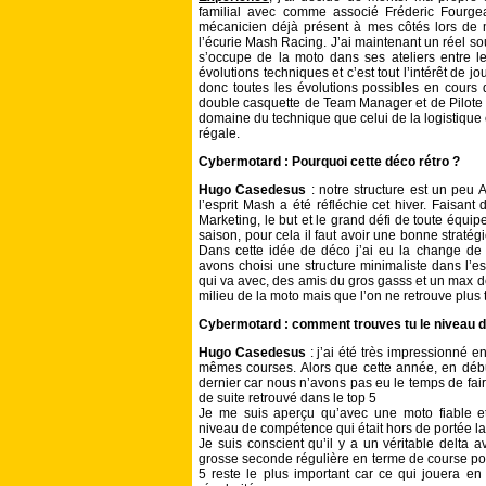
familial avec comme associé Fréderic Fourge
mécanicien déjà présent à mes côtés lors de
l’écurie Mash Racing. J’ai maintenant un réel s
s’occupe de la moto dans ses ateliers entre le
évolutions techniques et c’est tout l’intérêt de 
donc toutes les évolutions possibles en cours 
double casquette de Team Manager et de Pilote a
domaine du technique que celui de la logistique c
régale.
Cybermotard : Pourquoi cette déco rétro ?
Hugo Casedesus
: notre structure est un peu 
l’esprit Mash a été réfléchie cet hiver. Faisa
Marketing, le but et le grand défi de toute équipe
saison, pour cela il faut avoir une bonne stratég
Dans cette idée de déco j’ai eu la change d
avons choisi une structure minimaliste dans l’es
qui va avec, des amis du gros gasss et un max d
milieu de la moto mais que l’on ne retrouve plus
Cybermotard : comment trouves tu le niveau d
Hugo Casedesus
: j’ai été très impressionné en
mêmes courses. Alors que cette année, en déb
dernier car nous n’avons pas eu le temps de fai
de suite retrouvé dans le top 5
Je me suis aperçu qu’avec une moto fiable et 
niveau de compétence qui était hors de portée la
Je suis conscient qu’il y a un véritable delta 
grosse seconde régulière en terme de course pou
5 reste le plus important car ce qui jouera en