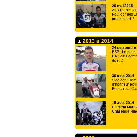
29 mai 2015
Alex Plancass
Poulidor des 
promosport ?
2013 à 2014
24 septembre
BSB : Le parco
Da Costa comm
de (…)
30 août 2014
Side car : Dern
d’honneur pour
Bourch’is à Ca
15 août 2014
Clément Marmo
Challenge Ni