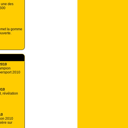
: une des
 600
e met la gomme
uverte.
2010
hampion
ersport 2010
010
, révélation
10
ison 2010
ière sur