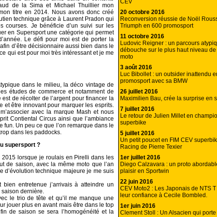
CEV
aud de la Sima et Michael Thuillier mon
20 octobre 2016
 mon titre en 2014. Nous avons donc créé
Reconversion réussie de Noël Rous
outien technique grâce à Laurent Pradon qui
Triumph en 600 promosport
s courses. Je bénéficie d’un suivi sur les
jouer en Supersport une catégorie qui permet
11 octobre 2016
d’année. Le défi pour moi est de porter la
Ludovic Reigner : un parcours atypi
fin d’être décisionnaire aussi bien dans le
débouche sur le plus haut niveau de 
e qui est pour moi très intéressant et je me
moto
3 août 2016
Luc Bibollet : un outsider inattendu 
promosport avec sa BMW
Atypique dans le milieu, la déco vintage de
26 juillet 2016
nt des études de commerce et notamment de
Maximilien Bau, crée la surprise en 
 est de récolter de l’argent pour financer la
ie et être innovant pour marquer les esprits.
7 juillet 2016
e m’associer avec la marque Mash et nous
Le retour de Julien Millet en champi
prit Contiental Circus ainsi que l’ambiance
superbike
e fun. Un peu ce que l’on remarque dans le
 trop dans les paddocks.
5 juillet 2016
Un petit poucet en FIM CEV superbike
u supersport ?
Racing de Pierre Texier
1er juillet 2016
 2015 lorsque je roulais en Pirelli dans les
Diego Calzavara : un proto abordable
ut de saison, avec la même moto que l’an
plaisir en Sportwin
re d’évolution technique majeure je me suis
22 juin 2016
bien entretenue j’arrivais à atteindre un
CEV Moto2 : Les Japonais de NTS T
 saison dernière.
leur confiance à Cecile Bombled.
avec le trio de tête et qu’il me manque une
r jouer plus en avant mais être dans le top
1er juin 2016
 fin de saison se sera l’homogénéité et la
Clement Stoll : Un Alsacien qui porte