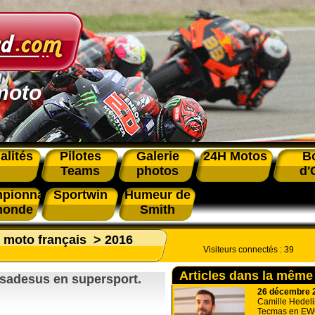
moto
alités
Pilotes
Galerie
24H Motos
B
Teams
photos
d'
pionnat
Sportwin
Humeur de
monde
Smith
s moto français
>
2016
Visiteurs connectés :
39
Articles dans la même
sadesus en supersport.
26 décembre 
Camille Hedelin
Tecmas en EW