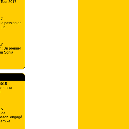
 Tour 2017
17
: la passion de
oute
17
 : Un premier
our Sonia
2015
teur sur
n
15
e de
nsson, engagé
perbike