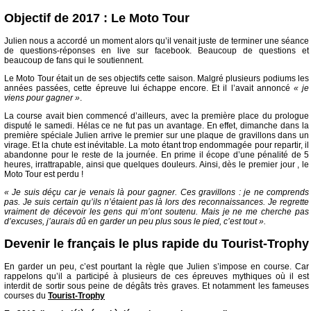
Objectif de 2017 : Le Moto Tour
Julien nous a accordé un moment alors qu’il venait juste de terminer une séance
de questions-réponses en live sur facebook. Beaucoup de questions et
beaucoup de fans qui le soutiennent.
Le Moto Tour était un de ses objectifs cette saison. Malgré plusieurs podiums les
années passées, cette épreuve lui échappe encore. Et il l’avait annoncé
« je
viens pour gagner »
.
La course avait bien commencé d’ailleurs, avec la première place du prologue
disputé le samedi. Hélas ce ne fut pas un avantage. En effet, dimanche dans la
première spéciale Julien arrive le premier sur une plaque de gravillons dans un
virage. Et la chute est inévitable. La moto étant trop endommagée pour repartir, il
abandonne pour le reste de la journée. En prime il écope d’une pénalité de 5
heures, irrattrapable, ainsi que quelques douleurs. Ainsi, dès le premier jour , le
Moto Tour est perdu !
« Je suis déçu car je venais là pour gagner. Ces gravillons : je ne comprends
pas. Je suis certain qu’ils n’étaient pas là lors des reconnaissances. Je regrette
vraiment de décevoir les gens qui m’ont soutenu. Mais je ne me cherche pas
d’excuses, j’aurais dû en garder un peu plus sous le pied, c’est tout ».
Devenir le français le plus rapide du Tourist-Trophy
En garder un peu, c’est pourtant la règle que Julien s’impose en course. Car
rappelons qu’il a participé à plusieurs de ces épreuves mythiques où il est
interdit de sortir sous peine de dégâts très graves. Et notamment les fameuses
courses du
Tourist-Trophy