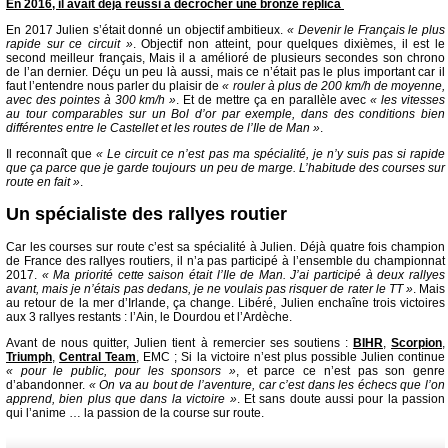
En 2016, il avait déjà réussi à décrocher une bronze replica
En 2017 Julien s’était donné un objectif ambitieux.
« Devenir le Français le plus
rapide sur ce circuit »
. Objectif non atteint, pour quelques dixièmes, il est le
second meilleur français, Mais il a amélioré de plusieurs secondes son chrono
de l’an dernier. Déçu un peu là aussi, mais ce n’était pas le plus important car il
faut l’entendre nous parler du plaisir de
« rouler à plus de 200 km/h de moyenne,
avec des pointes à 300 km/h »
. Et de mettre ça en parallèle avec
« les vitesses
au tour comparables sur un Bol d’or par exemple, dans des conditions bien
différentes entre le Castellet et les routes de l’Ile de Man »
.
Il reconnaît que
« Le circuit ce n’est pas ma spécialité, je n’y suis pas si rapide
que ça parce que je garde toujours un peu de marge. L’habitude des courses sur
route en fait »
.
Un spécialiste des rallyes routier
Car les courses sur route c’est sa spécialité à Julien. Déjà quatre fois champion
de France des rallyes routiers, il n’a pas participé à l’ensemble du championnat
2017.
« Ma priorité cette saison était l’Ile de Man. J’ai participé à deux rallyes
avant, mais je n’étais pas dedans, je ne voulais pas risquer de rater le TT »
. Mais
au retour de la mer d’Irlande, ça change. Libéré, Julien enchaîne trois victoires
aux 3 rallyes restants : l’Ain, le Dourdou et l’Ardèche.
Avant de nous quitter, Julien tient à remercier ses soutiens :
BIHR
,
Scorpion
,
Triumph
,
Central Team
, EMC ; Si la victoire n’est plus possible Julien continue
« pour le public, pour les sponsors »
, et parce ce n’est pas son genre
d’abandonner.
« On va au bout de l’aventure, car c’est dans les échecs que l’on
apprend, bien plus que dans la victoire »
. Et sans doute aussi pour la passion
qui l’anime … la passion de la course sur route.