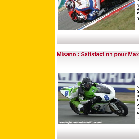
e
m
B
S
h
T
Misano : Satisfaction pour Ma
M
G
s
e
e
é
t