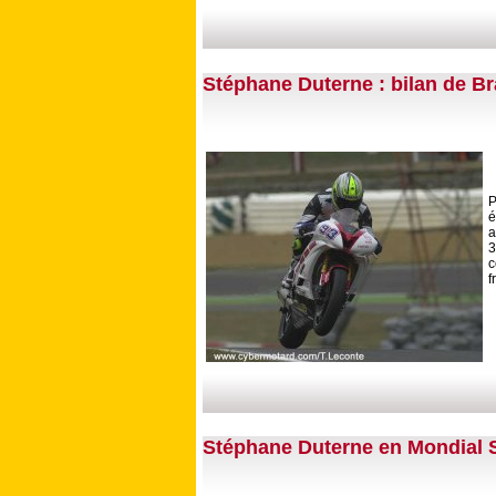
Stéphane Duterne : bilan de B
P
é
a
3
c
f
Stéphane Duterne en Mondial 