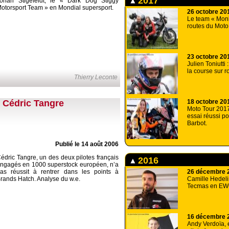
2017
ohan Stigefeldt, le « Dark Dog Stiggy
otorsport Team » en Mondial supersport.
26 octobre 20
Le team « Monk
routes du Moto
23 octobre 20
Julien Toniutti 
la course sur r
Thierry Leconte
 Cédric Tangre
18 octobre 20
Moto Tour 2017
essai réussi p
Barbot.
Publié le 14 août 2006
édric Tangre, un des deux pilotes français
2016
ngagés en 1000 superstock européen, n’a
as réussit à rentrer dans les points à
26 décembre 
rands Hatch. Analyse du w.e.
Camille Hedelin
Tecmas en EW
16 décembre 
Andy Verdoïa, 