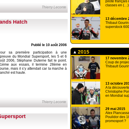
pilote français 
classes en (…)
Thierry Leconte
13 décembre 
rands Hatch
Thibaut Gourin
superstock 60
Publié le 10 août 2006
2015
our sa première participation à une
preuve du Mondial Supersport, les 5 et 6
17 novembre 
oût 2006, Stéphane Duterne fait le point.
Coup de projec
1ème aux essais, il termine 28ème en
Thibault Gouri
ourse, mais il s’y attendait car la marche à
ranchir est haute.
13 octobre 20
A la découvert
Christophe Po
en Mondial su
Thierry Leconte
29 mai 2015
Alex Plancass
Supersport
Poulidor des 
promosport ?