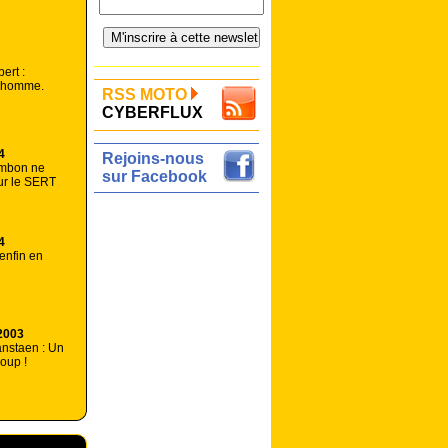
ert :
te homme.
RSS MOTO
CYBERFLUX
4
Rejoins-nous
mbon ne
sur Facebook
ur le SERT
4
enfin en
2003
anstaen : Un
coup !