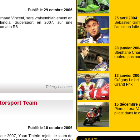
Publié le 29 octobre 2006
rnaud Vincent, sera vraisemblablement en
25 avril 2004
ondial Supersport en 2007, sur une
Sébastien Gimb
amaha R6.
l’ambition fai
28 janvier 200
Stéphane Cha
roulera pas po
12 janvier 200
Grégory Lefort 
Grand Prix
Thierry Leconte
otorsport Team
15 décembre 
Pierrot Lerat V
pilote dans le 
Publié le 10 octobre 2006
our 2007, Yoan Tibério rejoint le team de