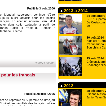
Publié le 3 août 2006
2013 à 2014
e Mondial supersport continue d’être
24 septembre
oujours aussi attractif pour les pilotes
BSB : Le parco
rançais. En effet un nouveau venu doit
Da Costa comm
ouler dans cette catégorie, à partir de
de (…)
rands Hatch, il s’agit du Remois :
téphane Duterne.
30 août 2014
Side car : Dern
d’honneur pour
Bourch’is à Ca
15 août 2014
Clément Marmo
Thierry Leconte
Challenge Ni
 pour les français
2012
28 décembre 
Publié le 28 juillet 2006
Etienne Masson
Junior Team Su
ors de l’épreuve du Superbike de Brno, du
3 juillet, les résultats des français ont été