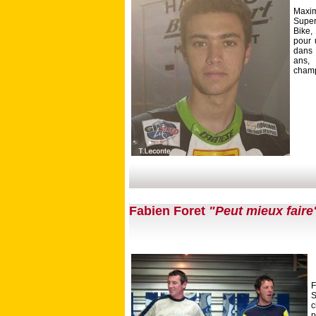
Maxim
Super
Bike,
pour 
dans 
ans,
champ
Fabien Foret
"Peut mieux faire
p