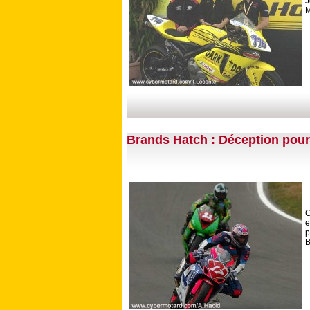
J
M
Brands Hatch : Déception pour
C
e
p
B