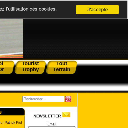
z l'utilisation des cookies.
J'accepte
ol
Tourist
Tout
Or
Trophy
Terrain
e
NEWSLETTER
ur Patrick Piot
Email