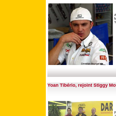
A
M
Y
Yoan Tibério, rejoint Stiggy M
P