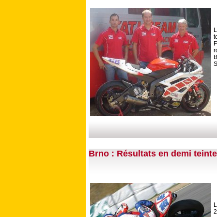
L
t
F
r
B
S
Brno : Résultats en demi teinte
L
2