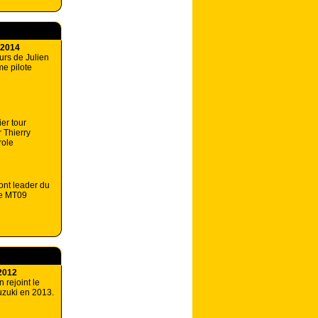
 2014
urs de Julien
e pilote
ier tour
 Thierry
role
nt leader du
ne MT09
2012
 rejoint le
zuki en 2013.