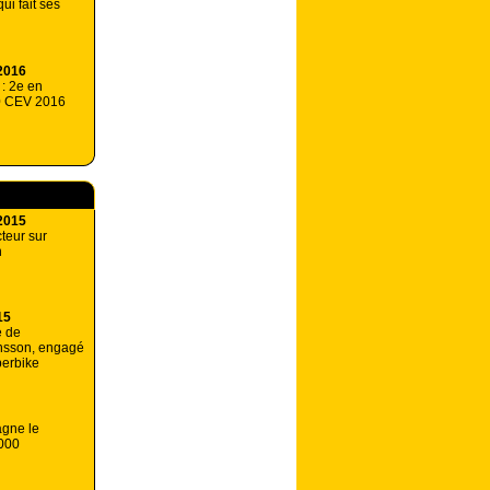
qui fait ses
2016
 : 2e en
0 CEV 2016
2015
teur sur
n
15
e de
nsson, engagé
perbike
agne le
1000