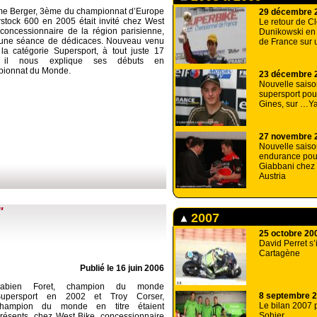
e Berger, 3ème du championnat d’Europe
29 décembre 
stock 600 en 2005 était invité chez West
Le retour de C
 concessionnaire de la région parisienne,
Dunikowski en
une séance de dédicaces. Nouveau venu
de France sur 
la catégorie Supersport, à tout juste 17
 il nous explique ses débuts en
ionnat du Monde.
23 décembre 
Nouvelle sais
supersport pou
Gines, sur …Y
27 novembre 
Nouvelle saiso
endurance po
Giabbani che
Austria
"
2007
25 octobre 20
David Perret s’i
Cartagène
Publié le 16 juin 2006
Fabien Foret, champion du monde
8 septembre 
Supersport en 2002 et Troy Corser,
Le bilan 2007 
champion du monde en titre étaient
Sohier
résents, chez West Bike, concessionnaire