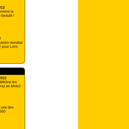
012
ermine la
 beauté !
2
 saison mondial
 pour Loris
2011
étrône les
rez en Moto2 :
: une des
 600