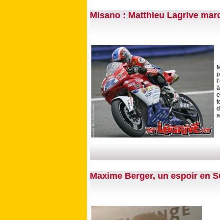
Misano : Matthieu Lagrive mar
M
p
l
à
e
t
d
a
Maxime Berger, un espoir en S