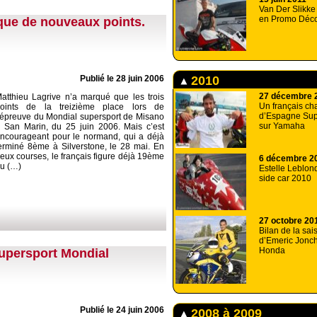
Van Der Slikk
en Promo Déco
que de nouveaux points.
2010
Publié le 28 juin 2006
27 décembre 
atthieu Lagrive n’a marqué que les trois
Un français c
oints de la treizième place lors de
d’Espagne Sup
’épreuve du Mondial supersport de Misano
sur Yamaha
 San Marin, du 25 juin 2006. Mais c’est
ncourageant pour le normand, qui a déjà
erminé 8ème à Silverstone, le 28 mai. En
eux courses, le français figure déjà 19ème
6 décembre 2
u (…)
Estelle Leblond
side car 2010
27 octobre 20
Bilan de la sa
d’Emeric Jonch
Honda
upersport Mondial
Publié le 24 juin 2006
2008 à 2009