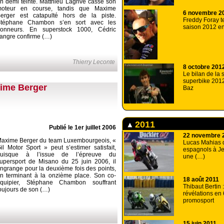
n demi teinte. Matthieu Lagrive casse son
oteur en course, tandis que Maxime
6 novembre 2
erger est catapulté hors de la piste.
Freddy Foray t
téphane Chambon s’en sort avec les
saison 2012 en
onneurs. En superstock 1000, Cédric
angre confirme (…)
Thierry Leconte
8 octobre 201
Le bilan de la
superbike 2012
xime Berger
Baz
2011
Publié le 1er juillet 2006
22 novembre 
axime Berger du team Luxembourgeois, «
Lucas Mahias d
il Motor Sport » peut s’estimer satisfait,
espagnols à Je
puisque à l’issue de l’épreuve du
une (…)
upersport de Misano du 25 juin 2006, il
ngrange pour la deuxième fois des points,
n terminant à la onzième place. Son co-
18 août 2011
quipier, Stéphane Chambon souffrant
Thibaut Bertin 
oujours de son (…)
révélations en
promosport
15 juin 2011