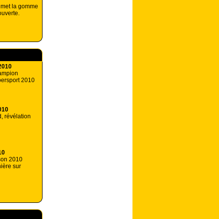
e met la gomme
uverte.
2010
hampion
ersport 2010
010
, révélation
10
ison 2010
ière sur