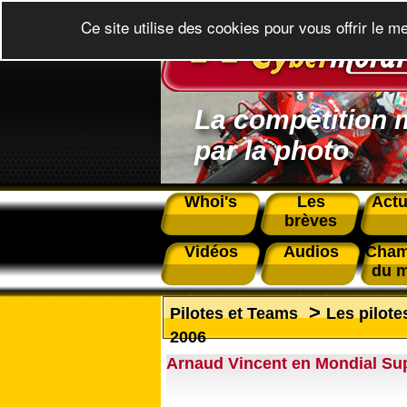
Ce site utilise des cookies pour vous offrir le m
La compétition 
par la photo
Whoi's
Les
Actu
brèves
Vidéos
Audios
Cham
du 
>
Pilotes et Teams
Les pilote
2006
Arnaud Vincent en Mondial Su