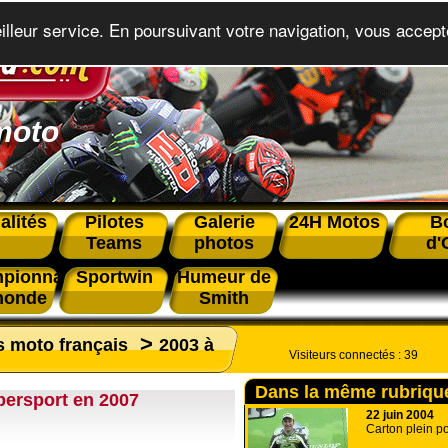
eilleur service. En poursuivant votre navigation, vous accepte
moto
alités
Pilotes
Galerie
24H Motos
B
Teams
photos
d'
pionnat
Sportwin
Humeur de
monde
Smith
>
s moto français
2003 à
Visiteurs connectés :
39
Dans la même rubriqu
persport en 2007
22 juin 2004
Carton plein po