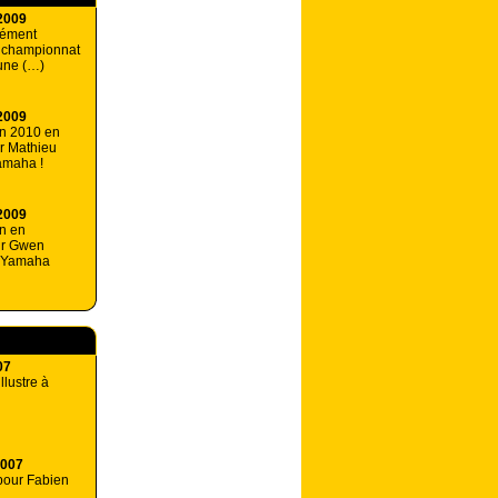
2009
lément
 championnat
une (…)
2009
on 2010 en
r Mathieu
amaha !
2009
n en
ur Gwen
z Yamaha
07
llustre à
2007
pour Fabien