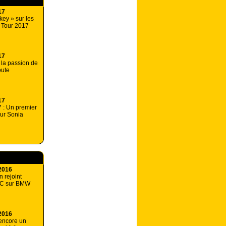
17
ey » sur les
 Tour 2017
17
: la passion de
oute
17
 : Un premier
our Sonia
2016
 rejoint
C sur BMW
2016
encore un