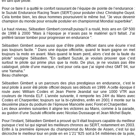
en tant que pilote.
Pour ce faire il a quitté le confort rassurant de l’équipe de pointe de l’endurance :
le Suzuki Endurance Racing Team (SERT) pour postuler chez Christophe Guyot.
Cela tombe bien, les deux hommes poursuivent le même but. "Je veux devenir
champion du monde pour ensuite postuler en championnat Mondial superbike".
Le haut niveau, Sébastien Gimbert connaît puisqu’il a roulé, trois ans en GP 500
de 1998 à 2000 "Mais à l’époque je n’avais pas le matériel qu’il fallait. J’ai
préféré laisser tomber pour progresser en endurance ".
Sébastien Gimbert avoue aussi que d’être pilote officiel dans une écurie n’est
pas toujours facile. " Dans une équipe officielle, quand le team gagne on met
toujours la moto en avant. Mais quand le team perd, alors c’est de la faute du
pilote" souligne Sébastien. "En quittant Suzuki, je voulais prouver que c’est
surtout le pilote qui prime plus que la moto. De plus, je ne voulais pas être
catalogué, pilote d’une marque, c’est pour cela que j’ai signé chez GMT 94, sur
une Yamaha."
Beau challenge.
Sébastien Gimbert a un parcours des plus prestigieux en endurance, c’est le
seul pilote à avoir été pilote officiel depuis ses débuts en 1999. A cette époque il
roule avec William Costes et Jean Pierre Jeandat sur une 1000 VTR aux
couleurs de Honda ELF. L’année suivante, il remporte les 24H du Mans avec
Costes et Charpentier, toujours sur la bi-cylindres, enfin en 2001 il monte sur la
deuxième place du podium de l’épreuve Mancelle avec Foret et Charpentier.
Les deux années suivantes il aligne les victoires au Mans, comme à la parade,
au guidon d’une Suzuki officielle avec Nicolas Dussauge et Jean Michel Bayle.
Pour l’instant, Sébastien Gimbert a prouvé qu’il était toujours capable du meilleur
puisque c’est lui qui signait les meilleurs chronos au SERT, notamment en 2003.
Enfin à la première épreuve du championnat du Monde de Assen, c’est lui qui
décroche le meilleur tour en piste en en 1’21’’925 soit à 54 millièmes de la pole,