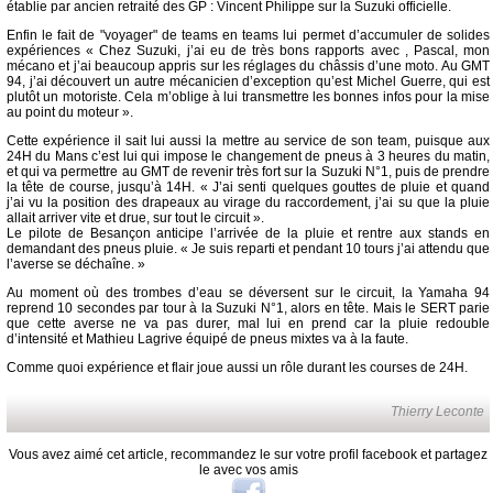
établie par ancien retraité des GP : Vincent Philippe sur la Suzuki officielle.
Enfin le fait de "voyager" de teams en teams lui permet d’accumuler de solides
expériences « Chez Suzuki, j’ai eu de très bons rapports avec , Pascal, mon
mécano et j’ai beaucoup appris sur les réglages du châssis d’une moto. Au GMT
94, j’ai découvert un autre mécanicien d’exception qu’est Michel Guerre, qui est
plutôt un motoriste. Cela m’oblige à lui transmettre les bonnes infos pour la mise
au point du moteur ».
Cette expérience il sait lui aussi la mettre au service de son team, puisque aux
24H du Mans c’est lui qui impose le changement de pneus à 3 heures du matin,
et qui va permettre au GMT de revenir très fort sur la Suzuki N°1, puis de prendre
la tête de course, jusqu’à 14H. « J’ai senti quelques gouttes de pluie et quand
j’ai vu la position des drapeaux au virage du raccordement, j’ai su que la pluie
allait arriver vite et drue, sur tout le circuit ».
Le pilote de Besançon anticipe l’arrivée de la pluie et rentre aux stands en
demandant des pneus pluie. « Je suis reparti et pendant 10 tours j’ai attendu que
l’averse se déchaîne. »
Au moment où des trombes d’eau se déversent sur le circuit, la Yamaha 94
reprend 10 secondes par tour à la Suzuki N°1, alors en tête. Mais le SERT parie
que cette averse ne va pas durer, mal lui en prend car la pluie redouble
d’intensité et Mathieu Lagrive équipé de pneus mixtes va à la faute.
Comme quoi expérience et flair joue aussi un rôle durant les courses de 24H.
Thierry Leconte
Vous avez aimé cet article, recommandez le sur votre profil facebook et partagez
le avec vos amis