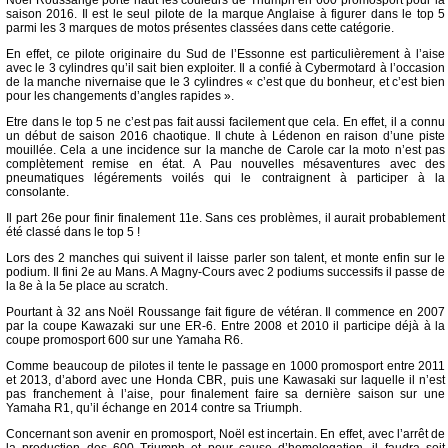
Noël Roussange porte haut les couleurs de Triumph en 600 promosport pour la
saison 2016. Il est le seul pilote de la marque Anglaise à figurer dans le top 5
parmi les 3 marques de motos présentes classées dans cette catégorie.
En effet, ce pilote originaire du Sud de l’Essonne est particulièrement à l’aise
avec le 3 cylindres qu’il sait bien exploiter. Il a confié à Cybermotard à l’occasion
de la manche nivernaise que le 3 cylindres « c’est que du bonheur, et c’est bien
pour les changements d’angles rapides ».
Etre dans le top 5 ne c’est pas fait aussi facilement que cela. En effet, il a connu
un début de saison 2016 chaotique. Il chute à Lédenon en raison d’une piste
mouillée. Cela a une incidence sur la manche de Carole car la moto n’est pas
complètement remise en état. A Pau nouvelles mésaventures avec des
pneumatiques légérements voilés qui le contraignent à participer à la
consolante.
Il part 26e pour finir finalement 11e. Sans ces problèmes, il aurait probablement
été classé dans le top 5 !
Lors des 2 manches qui suivent il laisse parler son talent, et monte enfin sur le
podium. Il fini 2e au Mans. A Magny-Cours avec 2 podiums successifs il passe de
la 8e à la 5e place au scratch.
Pourtant à 32 ans Noël Roussange fait figure de vétéran. Il commence en 2007
par la coupe Kawazaki sur une ER-6. Entre 2008 et 2010 il participe déjà à la
coupe promosport 600 sur une Yamaha R6.
Comme beaucoup de pilotes il tente le passage en 1000 promosport entre 2011
et 2013, d’abord avec une Honda CBR, puis une Kawasaki sur laquelle il n’est
pas franchement à l’aise, pour finalement faire sa dernière saison sur une
Yamaha R1, qu’il échange en 2014 contre sa Triumph.
Concernant son avenir en promosport, Noël est incertain. En effet, avec l’arrêt de