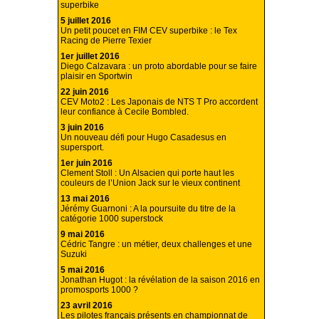
superbike
5 juillet 2016
Un petit poucet en FIM CEV superbike : le Tex
Racing de Pierre Texier
1er juillet 2016
Diego Calzavara : un proto abordable pour se faire
plaisir en Sportwin
22 juin 2016
CEV Moto2 : Les Japonais de NTS T Pro accordent
leur confiance à Cecile Bombled.
3 juin 2016
Un nouveau défi pour Hugo Casadesus en
supersport.
1er juin 2016
Clement Stoll : Un Alsacien qui porte haut les
couleurs de l’Union Jack sur le vieux continent
13 mai 2016
Jérémy Guarnoni : A la poursuite du titre de la
catégorie 1000 superstock
9 mai 2016
Cédric Tangre : un métier, deux challenges et une
Suzuki
5 mai 2016
Jonathan Hugot : la révélation de la saison 2016 en
promosports 1000 ?
23 avril 2016
Les pilotes français présents en championnat de