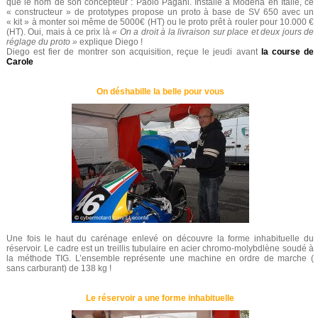
que le nom de son concepteur : Paolo Pagani. Installé à Modena en Italie, ce
« constructeur » de prototypes propose un proto à base de SV 650 avec un
« kit » à monter soi même de 5000€ (HT) ou le proto prêt à rouler pour 10.000 €
(HT). Oui, mais à ce prix là
« On a droit à la livraison sur place et deux jours de
réglage du proto »
explique Diego !
Diego est fier de montrer son acquisition, reçue le jeudi avant
la course de
Carole
On déshabille la belle pour vous
Une fois le haut du carénage enlevé on découvre la forme inhabituelle du
réservoir. Le cadre est un treillis tubulaire en acier chromo-molybdlène soudé à
la méthode TIG. L’ensemble représente une machine en ordre de marche (
sans carburant) de 138 kg !
Le réservoir a une forme inhabituelle