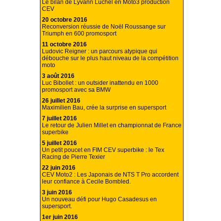
Le bilan de Lyvann Luchel en Moto3 production
CEV
20 octobre 2016
Reconversion réussie de Noël Roussange sur
Triumph en 600 promosport
11 octobre 2016
Ludovic Reigner : un parcours atypique qui
débouche sur le plus haut niveau de la compétition
moto
3 août 2016
Luc Bibollet : un outsider inattendu en 1000
promosport avec sa BMW
26 juillet 2016
Maximilien Bau, crée la surprise en supersport
7 juillet 2016
Le retour de Julien Millet en championnat de France
superbike
5 juillet 2016
Un petit poucet en FIM CEV superbike : le Tex
Racing de Pierre Texier
22 juin 2016
CEV Moto2 : Les Japonais de NTS T Pro accordent
leur confiance à Cecile Bombled.
3 juin 2016
Un nouveau défi pour Hugo Casadesus en
supersport.
1er juin 2016