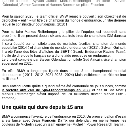
gauche à droite : Sylvain Guintoli, Markus Reiteberger - un fidèle - Steven
Odendaal, Werner Daemen et Hannes Soomer, un pilote Estonien.
Pour la saison 2025, le team officiel BMW remet le couvert : son objectif est de
décrocher – enfin – un titre de champion du monde d’endurance, un titre derrière
lequel le constructeur court depuis...2010 !
Pour se faire Markus Reiterberger , le pilier de l’équipe, est reconduit sans
problème. Il est présent depuis six ans et a trois titres de champions IDM dans sa
besace.
Il sera épaulé par un pilote avec de multiples facettes, champion du monde
superbike (2014 ) et champion du monde d’endurance ( 2021) : Sylvain Guintoli.
Il a été l’une des têtes d’affiches du SERT ( Suzuki Endurance Racing Team).
Inutile de dire que le français sera d’une aide précieuse en endurance.
Le trio est complété par Steven Odendaal, un pilote Sud Africain, vice champion
supersport en 2021.
En effet BMW a longtemps figuré dans le top 3 du championnat mondial
d’endurance ( 2011- 2012- 2021-2023 -2024) Mais visiblement ce rôle ne leur
suffit plus !
Bien entendu cette quête a quand même été couronnée de jolis succès, comme
la victoire aux 24H de Spa-Francorchamps en 2022
et des 8H de Möst (
Markus Reiterberger s’était imposé de 70 millièmes devant Marvin Fritz -
Yamaha)
Une quête qui dure depuis 15 ans
BMW a commencé l’aventure de l’endurance en 2010. Un premier ballon d’essai
a été lancé avec
Jean François Daffix
qui défendait, en même temps les
couleurs de Michelin avec un team éponyme (Michelin Power Research Team) .