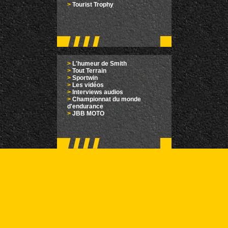
>
Tourist Trophy
>
L'humeur de Smith
>
Tout Terrain
>
Sportwin
>
Les vidéos
>
Interviews audios
>
Championnat du monde
d'endurance
>
JBB MOTO