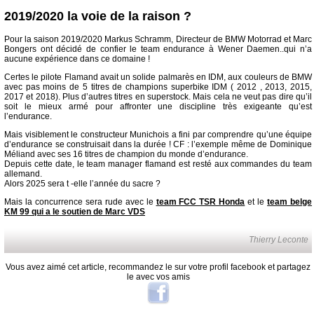
2019/2020 la voie de la raison ?
Pour la saison 2019/2020 Markus Schramm, Directeur de BMW Motorrad et Marc
Bongers ont décidé de confier le team endurance à Wener Daemen..qui n’a
aucune expérience dans ce domaine !
Certes le pilote Flamand avait un solide palmarès en IDM, aux couleurs de BMW
avec pas moins de 5 titres de champions superbike IDM ( 2012 , 2013, 2015,
2017 et 2018). Plus d’autres titres en superstock. Mais cela ne veut pas dire qu’il
soit le mieux armé pour affronter une discipline très exigeante qu’est
l’endurance.
Mais visiblement le constructeur Munichois a fini par comprendre qu’une équipe
d’endurance se construisait dans la durée ! CF : l’exemple même de Dominique
Méliand avec ses 16 titres de champion du monde d’endurance.
Depuis cette date, le team manager flamand est resté aux commandes du team
allemand.
Alors 2025 sera t -elle l’année du sacre ?
Mais la concurrence sera rude avec le
team FCC TSR Honda
et le
team belge
KM 99 qui a le soutien de Marc VDS
Thierry Leconte
Vous avez aimé cet article, recommandez le sur votre profil facebook et partagez
le avec vos amis