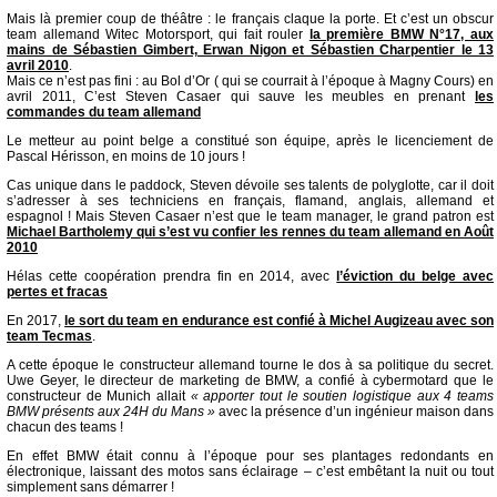
Mais là premier coup de théâtre : le français claque la porte. Et c’est un obscur
team allemand Witec Motorsport, qui fait rouler
la première BMW N°17, aux
mains de Sébastien Gimbert, Erwan Nigon et Sébastien Charpentier le 13
avril 2010
.
Mais ce n’est pas fini : au Bol d’Or ( qui se courrait à l’époque à Magny Cours) en
avril 2011, C’est Steven Casaer qui sauve les meubles en prenant
les
commandes du team allemand
Le metteur au point belge a constitué son équipe, après le licenciement de
Pascal Hérisson, en moins de 10 jours !
Cas unique dans le paddock, Steven dévoile ses talents de polyglotte, car il doit
s’adresser à ses techniciens en français, flamand, anglais, allemand et
espagnol ! Mais Steven Casaer n’est que le team manager, le grand patron est
Michael Bartholemy qui s’est vu confier les rennes du team allemand en Août
2010
Hélas cette coopération prendra fin en 2014, avec
l’éviction du belge avec
pertes et fracas
En 2017,
le sort du team en endurance est confié à Michel Augizeau avec son
team Tecmas
.
A cette époque le constructeur allemand tourne le dos à sa politique du secret.
Uwe Geyer, le directeur de marketing de BMW, a confié à cybermotard que le
constructeur de Munich allait
« apporter tout le soutien logistique aux 4 teams
BMW présents aux 24H du Mans »
avec la présence d’un ingénieur maison dans
chacun des teams !
En effet BMW était connu à l’époque pour ses plantages redondants en
électronique, laissant des motos sans éclairage – c’est embêtant la nuit ou tout
simplement sans démarrer !