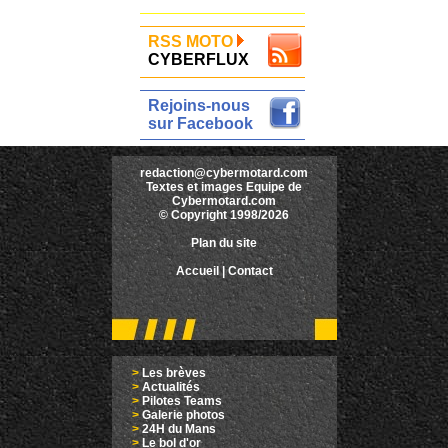
RSS MOTO
CYBERFLUX
Rejoins-nous
sur Facebook
redaction@cybermotard.com
Textes et images Equipe de
Cybermotard.com
© Copyright 1998/2026
Plan du site
Accueil
|
Contact
>
Les brèves
>
Actualités
>
Pilotes Teams
>
Galerie photos
>
24H du Mans
>
Le bol d'or