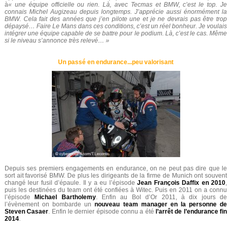
à
« une équipe officielle ou rien. Là, avec Tecmas et BMW, c’est le top. Je
connais Michel Augizeau depuis longtemps. J’apprécie aussi énormément la
BMW. Cela fait des années que j’en pilote une et je ne devrais pas être trop
dépaysé… Faire Le Mans dans ces conditions, c’est un réel bonheur. Je voulais
intégrer une équipe capable de se battre pour le podium. Là, c’est le cas. Même
si le niveau s’annonce très relevé… »
Un passé en endurance...peu valorisant
Depuis ses premiers engagements en endurance, on ne peut pas dire que le
sort ait favorisé BMW. De plus les dirigeants de la firme de Munich ont souvent
changé leur fusil d’épaule. Il y a eu l’épisode
Jean François Daffix en 2010
,
puis les destinées du team ont été confiées à Witec. Puis en 2011 on a connu
l’épisode
Michael Bartholemy
. Enfin au Bol d’Or 2011, à dix jours de
l’évènement on bombarde un
nouveau team manager en la personne de
Steven Casaer
. Enfin le dernier épisode connu a été
l’arrêt de l’endurance fin
2014
.