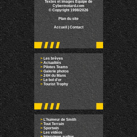
Textes et images Equipe de
Cybermotard.com
© Copyright 1998/2026
Plan du site
Accueil
|
Contact
>
Les brèves
>
Actualités
>
Pilotes Teams
>
Galerie photos
>
24H du Mans
>
Le bol d'or
>
Tourist Trophy
>
L'humeur de Smith
>
Tout Terrain
>
Sportwin
>
Les vidéos
>
Interviews audios