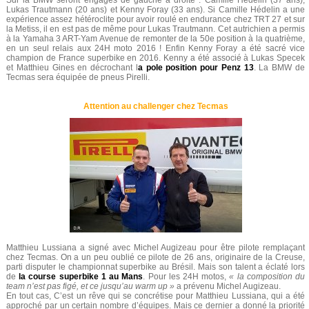
Sur la BMW seront engagés de gauche à droite : Camille Hédelin (37 ans),
Lukas Trautmann (20 ans) et Kenny Foray (33 ans). Si Camille Hédelin a une
expérience assez hétéroclite pour avoir roulé en endurance chez TRT 27 et sur
la Metiss, il en est pas de même pour Lukas Trautmann. Cet autrichien a permis
à la Yamaha 3 ART-Yam Avenue de remonter de la 50e position à la quatrième,
en un seul relais aux 24H moto 2016 ! Enfin Kenny Foray a été sacré vice
champion de France superbike en 2016. Kenny a été associé à Lukas Specek
et Matthieu Gines en décrochant l
a pole position pour Penz 13
. La BMW de
Tecmas sera équipée de pneus Pirelli.
Attention au challenger chez Tecmas
Matthieu Lussiana a signé avec Michel Augizeau pour être pilote remplaçant
chez Tecmas. On a un peu oublié ce pilote de 26 ans, originaire de la Creuse,
parti disputer le championnat superbike au Brésil. Mais son talent a éclaté lors
de
la course superbike 1 au Mans
. Pour les 24H motos,
« la composition du
team n’est pas figé, et ce jusqu’au warm up »
a prévenu Michel Augizeau.
En tout cas, C’est un rêve qui se concrétise pour Matthieu Lussiana, qui a été
approché par un certain nombre d’équipes. Mais ce dernier a donné la priorité