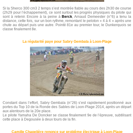
Si la Sherco 300 cm3 2 temps s’est montrée fiable au cours des 2h30 de course
(2h29 pour l’échappement), ce sont surtout les progrès physiques du pilote qui
sont à retenir. Encore à la peine à
Berck
, Arnaud Demeester (n°6) a tenu la
distance, cette fois, sur un bon rythme, remontant le peloton « 4 à 4 » après une
chute au départ puis une autre. Pointé 81e au premier tour, le Dunkerquois se
classe finalement 8e.
La régularité paye pour Sabry Gembala à Loon-Plage
Constant dans l’effort, Sabry Gembala (n°26) s’est rapidement positionné aux
portes du Top 10 de la Ronde des Sables de Loon-Plage 2014, après un départ
aux alentours de la 20e place.
Le pilote Yamaha De Doncker se classe finalement 9e de l’épreuve, subtilisant
cette place à Degousée à deux tours de la fin.
Camille Chapelière renonce sur problème électrique à Loon-Plage