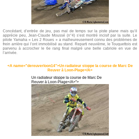
Concédant, d’entrée de jeu, pas mal de temps sur la piste plane mais qu’il
apprécie peu, Jean-Claude Moussé (n°4) s’est montré incisif par la suite. Le
pilote Yamaha « Les 2 Roues » a malheureusement connu des problèmes de
frein arrière qui l’ont immobilisé au stand. Reparti neuvième, le Touquettois est
parvenu à accrocher le 6e rang final malgré une belle cabriole en vue de
l’arrivée.
<A name="dereuverloon14">Un radiateur stoppe la course de Marc De
Reuver à Loon-Plage</A>
Un radiateur stoppe la course de Marc De
Reuver à Loon-Plage</A>">