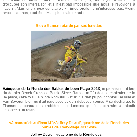
Champion du Monde MX1 a peut-être trouvé, là, une façon « ludique »
d’occuper son intersaison et il n’est pas impossible que nous le revoyions à
l’avenir. Mais une chose est claire : « l’Enduropale ne m’intéresse pas. Avant,
avec les dunes, peut-être. Mais plus maintenant ».
Steve Ramon retardé par ses lunettes
Vainqueur de la Ronde des Sables de Loon-Plage 2013
, impressionnant lors
du dernier Beach Cross de Berck, Steve Ramon (n°11) doit se contenter de la
3e place, cette fois. Le pilote Rockstar Suzuki n’a rien pu pour contrer Desalle et
Van Beveren bien qu’il ait joué avec eux en début de course. A sa décharge, le
Flamand a connu des problèmes de lunettes qui l’ont contraint à ralentir
l’espace d’un relais.
<A name="dewulfloon14">Jeffrey Dewulf, quatrième de la Ronde des
Sables de Loon-Plage 2014</A>
Jeffrey Dewulf, quatrième de la Ronde des