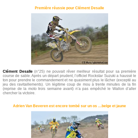
Première réussie pour Clément Desalle
Clément Desalle
(n°25) ne pouvait rêver meilleur résultat pour sa première
course de sable. Après un départ prudent, l’officiel Rockstar Suzuki a haussé le
ton pour prendre le commandement et ne quasiment plus le lâcher (excepté au
jeu des ravitaillements). Un légitime coup de mou à trente minutes de la fin
(reprise de la moto trois semaine avant) n’a pas empêché le Wallon d’aller
chercher la victoire.
Adrien Van Beveren est encore tombé sur un os …belge et jaune