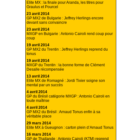
Elite MX : la finale pour Aranda, les titres pour
Graulus et Pourcel
23 avril 2014
GP MX2 de Bulgarie : Jeffrey Herlings encore
devant sans convaincre
23 avril 2014
MXGP en Bulgarie : Antonio Cairoli rend coup pour
coup
19 avril 2014
GP MX2 du Trentin : Jeffrey Herlings reprend du
tonus
19 avril 2014
MXGP du Trentin : la bonne forme de Clément
Desalle récompensée
13 avril 2014
Elite MX de Romagné : Jordi Tixier soigne son
mental par un succès
4 avril 2014
GP du Brésil catégorie MXGP : Antonio Cairoli en
toute maîtrise
4 avril 2014
GP MX2 du Brésil : Arnaud Tonus enfin à sa
véritable place
29 mars 2014
Elite MX à Gueugnon : carton plein d’Arnaud Tonus
16 mars 2014
GP de Thaïlande : Antonio Cairoli (KTM) reprend