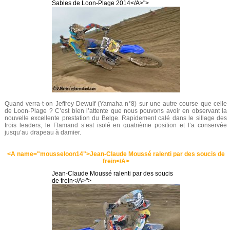
Sables de Loon-Plage 2014</A>">
Quand verra-t-on Jeffrey Dewulf (Yamaha n°8) sur une autre course que celle
de Loon-Plage ? C’est bien l’attente que nous pouvons avoir en observant la
nouvelle excellente prestation du Belge. Rapidement calé dans le sillage des
trois leaders, le Flamand s’est isolé en quatrième position et l’a conservée
jusqu’au drapeau à damier.
<A name="mousseloon14">Jean-Claude Moussé ralenti par des soucis de
frein</A>
Jean-Claude Moussé ralenti par des soucis
de frein</A>">