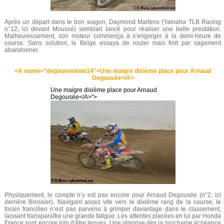
Après un départ dans le bon wagon, Daymond Martens (Yamaha TLB Racing
n°12, ici devant Moussé) semblait lancé pour réaliser une belle prestation.
Malheureusement, son moteur commença à s’engorger à la demi-heure de
course. Sans solution, le Belge essaya de rouler mais finit par sagement
abandonner.
<A name="degouseeloon14">Une maigre dixième place pour Arnaud
Degousée</A>
Une maigre dixième place pour Arnaud
Degousée</A>">
Physiquement, le compte n’y est pas encore pour Arnaud Degousée (n°2, ici
derrière Brossier). Navigant assez vite vers le dixième rang de la course, le
forain francilien n’est pas parvenu à grimper davantage dans le classement,
laissant transparaître une grande fatigue. Les attentes placées en lui par Honda
France sont encore loin d’être tenues. Une réponse dès la prochaine échéance