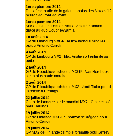
Romain Febvre
1er septembre 2014
Deuxième partie de la galerie photos des Maxxis 12
heures de Pont-de-Vaux
1er septembre 2014
Maxxis 12h de Pont-de-Vaux : victoire Yamaha
grâce au duo Couprie/Warnia
10 août 2014
GP du Limbourg MXGP : le titre mondial tend les
bras à Antonio Cairoli
9 août 2014
GP du Limbourg MX2 : Max Anstie sort enfin de sa
boîte
2 août 2014
GP de République tchèque MXGP : Van Horebeek
sur la plus haute marche
2 août 2014
GP de République tchèque MX2 : Jordi Tixier prend
la relève d’Herlings
22 juillet 2014
Coup de tonnerre sur le mondial MX2 : fémur cassé
pour Herlings.
19 juillet 2014
GP de Finlande MXGP : l’horizon se dégage pour
Antonio Cairoli
19 juillet 2014
GP MX2 de Finlande : simple formalité pour Jeffrey