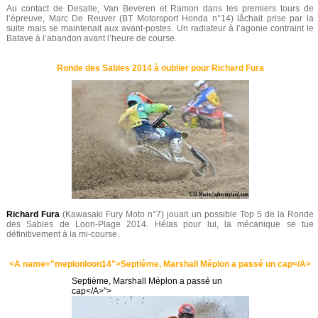
Au contact de Desalle, Van Beveren et Ramon dans les premiers tours de
l’épreuve, Marc De Reuver (BT Motorsport Honda n°14) lâchait prise par la
suite mais se maintenait aux avant-postes. Un radiateur à l’agonie contraint le
Batave à l’abandon avant l’heure de course.
Ronde des Sables 2014 à oublier pour Richard Fura
Richard Fura
(Kawasaki Fury Moto n°7) jouait un possible Top 5 de la Ronde
des Sables de Loon-Plage 2014. Hélas pour lui, la mécanique se tue
définitivement à la mi-course.
<A name="meplonloon14">Septième, Marshall Méplon a passé un cap</A>
Septième, Marshall Méplon a passé un
cap</A>">