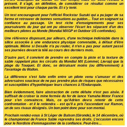
présent. Il s’agit, en définitive, de considérer ce résultat comme un
excellent test pour chaque partie. Et s’y tenir.
Un test encourageant pour l’officiel Rockstar Suzuki qui a pu juger de sa
forme et retrouver de bonnes sensations au guidon… Tout en soignant sa
confiance au passage. Un test riche d’enseignements pour ses
poursuivants du jour qui ont pu observer l’écart les séparant d’un des
meilleurs pilotes au Monde (Mondial MXGP et Outdoor US confondus).
Une référence disposant, par ailleurs, d’une technique indéniable dans la
silice associée à une endurance physique convenable, à défaut d’être
optimale. Même si Desalle n’a pu rouler, il n’en a pas pour autant passé
ses journées devant la télé au cours des derniers mois.
D’autre part, il convient de prendre en compte la piste et la texture de
sable rappelant plus les circuits du Mondial MX (Lommel, Lierop) que la
plage du Touquet. Et donc, se détruisant moins (ou différemment) à
l’avantage du Wallon.
La différence s’est faite enfin entre un pilote venu s’amuser et des
adversaires soucieux de ne pas prendre plus de risques que nécessaires
et susceptibles d’hypothéquer leurs chances à l’Enduropale.
Bien évidemment, faire abstraction de cette défaite n’est pas aisée. Il
suffisait de croiser la mine fermée du fer de lance Yamaha Motor France
pour s’en convaincre. Mais, ce qu’Adrien devra retenir de cette
confrontation - et il le retiendra – est qu’il a pris l’ascendant sur Ramon,
un de ses rivaux désignés. Un bon point donc pour son mental.
Prochain rendez-vous à St Léger de Balson (Gironde), le 14 décembre, où
le championnat de France Sable reprendra ses droits. L’occasion encore
pour le Nordiste d’emmagasiner de la confiance. Peut-être…