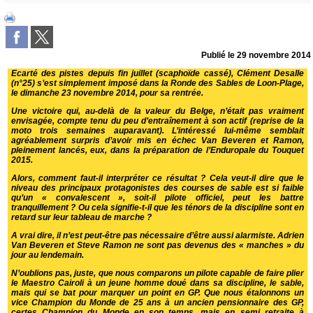
Publié le
29 novembre 2014
Ecarté des pistes depuis fin juillet (scaphoïde cassé), Clément Desalle
(n°25) s’est simplement imposé dans la Ronde des Sables de Loon-Plage,
le dimanche 23 novembre 2014, pour sa rentrée.
Une victoire qui, au-delà de la valeur du Belge, n’était pas vraiment
envisagée, compte tenu du peu d’entraînement à son actif (reprise de la
moto trois semaines auparavant). L’intéressé lui-même semblait
agréablement surpris d’avoir mis en échec Van Beveren et Ramon,
pleinement lancés, eux, dans la préparation de l’Enduropale du Touquet
2015.
Alors, comment faut-il interpréter ce résultat ? Cela veut-il dire que le
niveau des principaux protagonistes des courses de sable est si faible
qu’un « convalescent », soit-il pilote officiel, peut les battre
tranquillement ? Ou cela signifie-t-il que les ténors de la discipline sont en
retard sur leur tableau de marche ?
A vrai dire, il n’est peut-être pas nécessaire d’être aussi alarmiste. Adrien
Van Beveren et Steve Ramon ne sont pas devenus des « manches » du
jour au lendemain.
N’oublions pas, juste, que nous comparons un pilote capable de faire plier
le Maestro Cairoli à un jeune homme doué dans sa discipline, le sable,
mais qui se bat pour marquer un point en GP. Que nous étalonnons un
vice Champion du Monde de 25 ans à un ancien pensionnaire des GP,
certes Champion du Monde en son temps, mais en semi retraite à