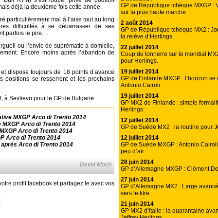
Bull KTM) s’est loupé, privé de podium
GP de République tchèque MXGP : 
mais déjà la deuxième fois cette année.
sur la plus haute marche
tré particulièrement mal à l’aise tout au long
2 août 2014
ires difficultés à se débarrasser de ses
GP de République tchèque MX2 : Jord
t parfois le pire.
la relève d’Herlings
rgueil ou l’envie de suprématie à domicile,
22 juillet 2014
ssement. Encore moins après l’abandon de
Coup de tonnerre sur le mondial MX2
pour Herlings.
19 juillet 2014
 et dispose toujours de 18 points d’avance
GP de Finlande MXGP : l’horizon se
es positions se resserrent et les prochains
Antonio Cairoli
19 juillet 2014
l, à Sevlievo pour le GP de Bulgarie.
GP MX2 de Finlande : simple formalit
Herlings
ative MXGP Arco di Trento 2014
12 juillet 2014
 MXGP Arco di Trento 2014
GP de Suède MX2 : la routine pour Je
MXGP Arco di Trento 2014
12 juillet 2014
 Arco di Trento 2014
GP de Suède MXGP : Antonio Cairoli
après Arco di Trento 2014
peu d’air
28 juin 2014
David Morin
GP d’Allemagne MXGP : Clément Des
27 juin 2014
otre profil facebook et partagez le avec vos
GP d’Allemagne MX2 : Large avancé
vers le titre
21 juin 2014
GP MX2 d’Italie : la quarantaine ava
Jeffrey Herlings