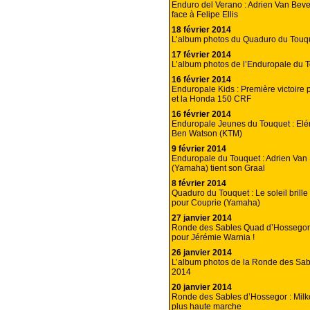
Enduro del Verano : Adrien Van Beve
face à Felipe Ellis
18 février 2014
L’album photos du Quaduro du Touq
17 février 2014
L’album photos de l’Enduropale du 
16 février 2014
Enduropale Kids : Première victoire 
et la Honda 150 CRF
16 février 2014
Enduropale Jeunes du Touquet : Elé
Ben Watson (KTM)
9 février 2014
Enduropale du Touquet : Adrien Van
(Yamaha) tient son Graal
8 février 2014
Quaduro du Touquet : Le soleil brill
pour Couprie (Yamaha)
27 janvier 2014
Ronde des Sables Quad d’Hossegor 
pour Jérémie Warnia !
26 janvier 2014
L’album photos de la Ronde des Sa
2014
20 janvier 2014
Ronde des Sables d’Hossegor : Milko
plus haute marche