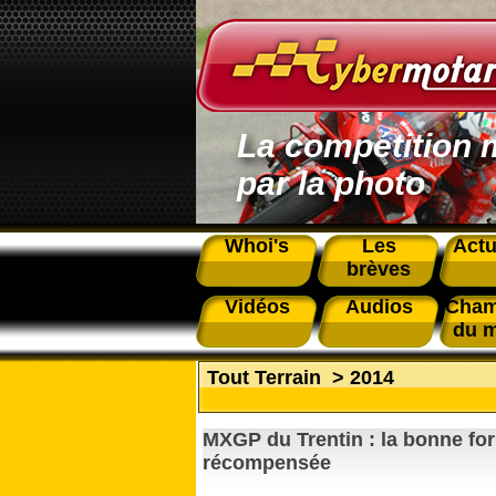
La compétition 
par la photo
Whoi's
Les
Actu
brèves
Vidéos
Audios
Cham
du 
Tout Terrain
>
2014
MXGP du Trentin : la bonne fo
récompensée