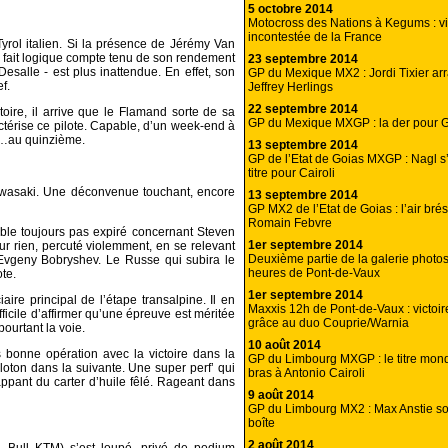
5 octobre 2014
Motocross des Nations à Kegums : vi
incontestée de la France
rol italien. Si la présence de Jérémy Van
 fait logique compte tenu de son rendement
23 septembre 2014
esalle - est plus inattendue. En effet, son
GP du Mexique MX2 : Jordi Tixier arra
f.
Jeffrey Herlings
22 septembre 2014
oire, il arrive que le Flamand sorte de sa
GP du Mexique MXGP : la der pour G
actérise ce pilote. Capable, d’un week-end à
ou…au quinzième.
13 septembre 2014
GP de l’Etat de Goias MXGP : Nagl s
titre pour Cairoli
Kawasaki. Une déconvenue touchant, encore
13 septembre 2014
GP MX2 de l’Etat de Goias : l’air brési
Romain Febvre
ble toujours pas expiré concernant Steven
1er septembre 2014
pour rien, percuté violemment, en se relevant
Deuxième partie de la galerie photo
Evgeny Bobryshev. Le Russe qui subira le
heures de Pont-de-Vaux
te.
1er septembre 2014
ciaire principal de l’étape transalpine. Il en
Maxxis 12h de Pont-de-Vaux : victo
difficile d’affirmer qu’une épreuve est méritée
grâce au duo Couprie/Warnia
pourtant la voie.
10 août 2014
s bonne opération avec la victoire dans la
GP du Limbourg MXGP : le titre mond
loton dans la suivante. Une super perf’ qui
bras à Antonio Cairoli
ppant du carter d’huile fêlé. Rageant dans
9 août 2014
GP du Limbourg MX2 : Max Anstie sor
boîte
2 août 2014