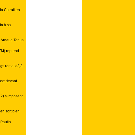
o Cairoli en
in à sa
d’Arnaud Tonus
KTM) reprend
ngs remet déjà
esse devant
MX2) s’imposent
’en sort bien
 Paulin