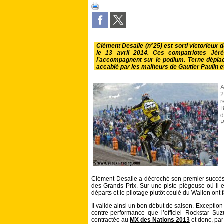
Clément Desalle (n°25) est sorti victorieux d
le 13 avril 2014. Ces compatriotes Jér
l’accompagnent sur le podium. Terne dépl
accablé par les malheurs de Gautier Paulin e
A
2
r
B
d
P
Clément Desalle a décroché son premier succès
des Grands Prix. Sur une piste piégeuse où il es
départs et le pilotage plutôt coulé du Wallon ont f
Il valide ainsi un bon début de saison. Exception 
contre-performance que l’officiel Rockstar Su
contractée au
MX des Nations 2013
et donc, par