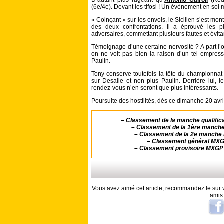
D’autant plus rageant qu’
Antonio Cairoli
(Red 
(6e/4e). Devant les tifosi ! Un évènement en soi 
« Coinçant » sur les envols, le Sicilien s’est mon
des deux confrontations. Il a éprouvé les p
adversaires, commettant plusieurs fautes et évitan
Témoignage d’une certaine nervosité ? A part l’o
on ne voit pas bien la raison d’un tel empre
Paulin.
Tony conserve toutefois la tête du championnat
sur Desalle et non plus Paulin. Derrière lui, l
rendez-vous n’en seront que plus intéressants.
Poursuite des hostilités, dès ce dimanche 20 avri
–
Classement de la manche qualific
–
Classement de la 1ère manche
–
Classement de la 2e manche 
–
Classement général MXGP
–
Classement provisoire MXGP 
Vous avez aimé cet article, recommandez le sur v
amis