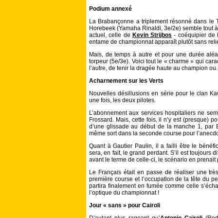
Podium annexé
La Brabançonne a triplement résonné dans le Ty
Horebeek (Yamaha Rinaldi, 3e/2e) semble tout à
actuel, celle de
Kevin Strijbos
- coéquipier de D
entame de championnat apparaît plutôt sans relie
Mais, de temps à autre et pour une durée aléat
torpeur (5e/3e). Voici tout le « charme » qui car
l’autre, de tenir la dragée haute au champion 
Acharnement sur les Verts
Nouvelles désillusions en série pour le clan 
une fois, les deux pilotes.
L’abonnement aux services hospitaliers ne sem
Frossard. Mais, cette fois, il n’y est (presque) 
d’une glissade au début de la manche 1, par 
même sort dans la seconde course pour l’anecdo
Quant à Gautier Paulin, il a failli être le bénéfi
sera, en fait, le grand perdant. S’il est toujours 
avant le terme de celle-ci, le scénario en prenait 
Le Français était en passe de réaliser une trè
première course et l’occupation de la tête du pe
partira finalement en fumée comme celle s’écha
l’optique du championnat !
Jour « sans » pour Cairoli