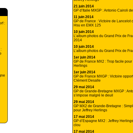
21 juin 2014
GP d’Italie MXGP : Antonio Cairoli dev
11 juin 2014
GP de France : Victoire de Lancelot ch
f :
Hsu en EMX 125
10 juin 2014
L’album photos du Grand Prix de F
2014
10 juin 2014
:
L’album photos du Grand Prix de Fr
e
1er juin 2014
GP de France MX2 : Trop facile pour 
Herlings
1er juin 2014
gne
GP de France MXGP : Victoire opport
Clément Desalle
29 mai 2014
GP de Grande-Bretagne MXGP : Anto
s’impose malgré le deuil
29 mai 2014
GP MX2 de Grande-Bretagne : Simple
pour Jeffrey Herlings
17 mai 2014
GP d’Espagne MX2 : Jeffrey Herlings
clou
17 mai 2014