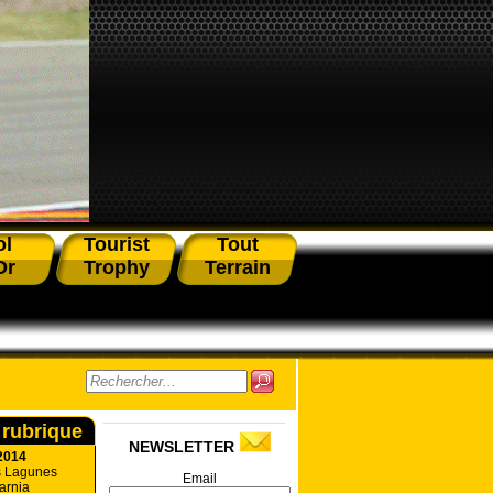
ol
Tourist
Tout
Or
Trophy
Terrain
 rubrique
NEWSLETTER
2014
s Lagunes
Email
arnia