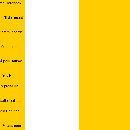
Van Horebeek
i Tixier prend
 : fémur cassé
 dégage pour
é pour Jeffrey
ffrey Herlings
 reprend un
alle réplique
e d’Herlings
nt 20 ans pour