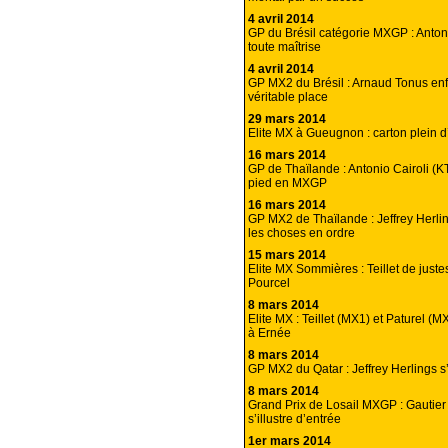
4 avril 2014
GP du Brésil catégorie MXGP : Antoni
toute maîtrise
4 avril 2014
GP MX2 du Brésil : Arnaud Tonus enf
véritable place
29 mars 2014
Elite MX à Gueugnon : carton plein 
16 mars 2014
GP de Thaïlande : Antonio Cairoli (
pied en MXGP
16 mars 2014
GP MX2 de Thaïlande : Jeffrey Herli
les choses en ordre
15 mars 2014
Elite MX Sommières : Teillet de just
Pourcel
8 mars 2014
Elite MX : Teillet (MX1) et Paturel (
à Ernée
8 mars 2014
GP MX2 du Qatar : Jeffrey Herlings s
8 mars 2014
Grand Prix de Losail MXGP : Gautier
s’illustre d’entrée
1er mars 2014