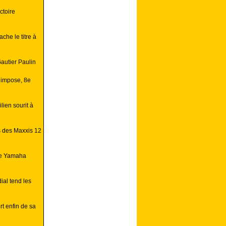
ctoire
che le titre à
autier Paulin
’impose, 8e
lien sourit à
s des Maxxis 12
ire Yamaha
ial tend les
t enfin de sa