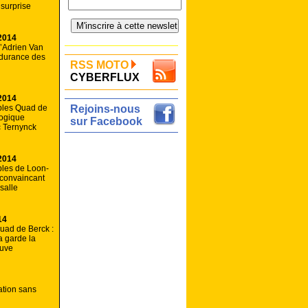
 surprise
2014
d’Adrien Van
ndurance des
RSS MOTO
CYBERFLUX
2014
les Quad de
Rejoins-nous
Logique
sur Facebook
c Ternynck
2014
les de Loon-
 convaincant
salle
14
uad de Berck :
 garde la
euve
ation sans