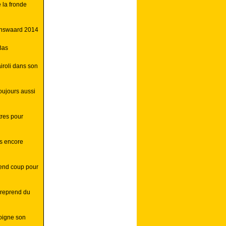
la fronde
enswaard 2014
Bas
roli dans son
oujours aussi
itres pour
gs encore
rend coup pour
 reprend du
soigne son