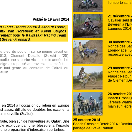
l’emporte sans
21 décembre 
Publié le
19 avril 2014
Cavalier seul 
Beveren à l’E
u GP du Trentin, couru à Arco di Trento,
Lagunes 2014
émy Van Horebeek et Kevin Strijbos
acement pour le Kawasaki Racing Team
t Steven Frossard.
30 novembre 
Ronde des Sab
Loon-Plage : 
u pied du podium sur ce même circuit en
respectée ave
013, Clément Desalle (Suzuki n°25)
écolte une superbe victoire cette année. Le
elge a su passé au travers des embûches
29 novembre 
e tout genre au contraire de Cairoli ou
Ronde des Sab
aulin.
Plage : Retour
de Clément De
26 octobre 20
Beach Cross Q
Jérémie Warnia
 en 2014 à l’occasion du retour en Europe
main sur l’épr
t assez difficile de doubler, les excellents
ait merveille (2e/1er).
25 octobre 2014
faite, bien sûr, de l’ouverture au
Qatar
. Une
Beach Cross de Berck 2014 : Domin
zuki explique par une blessure à l’épaule
partage de Steve Ramon
 une préparation d’intersaison perturbée.