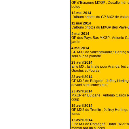
GP d’Espagne MXGP : Desalle mène 
belge
12 mai 2014
L’album photos du GP MX2 de Valk
11 mai 2014
L’album photos du MXGP des Pays-
4 mai 2014
GP des Pays-Bas MXGP : Antonio Cai
jardin
4 mai 2014
GP MX2 de Valkenswaard : Herling t
seul sur sa planète
29 avril 2014
Elite MX : la finale pour Aranda, les t
Graulus et Pourcel
23 avril 2014
GP MX2 de Bulgarie : Jeffrey Herlin
devant sans convaincre
23 avril 2014
MXGP en Bulgarie : Antonio Cairoli 
coup
19 avril 2014
GP MX2 du Trentin : Jeffrey Herlings
tonus
13 avril 2014
Elite MX de Romagné : Jordi Tixier 
mental par un succès