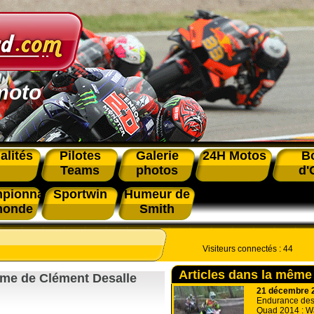
moto
alités
Pilotes
Galerie
24H Motos
B
Teams
photos
d'
pionnat
Sportwin
Humeur de
monde
Smith
Visiteurs connectés :
44
Articles dans la même
rme de Clément Desalle
21 décembre 
Endurance de
Quad 2014 : W