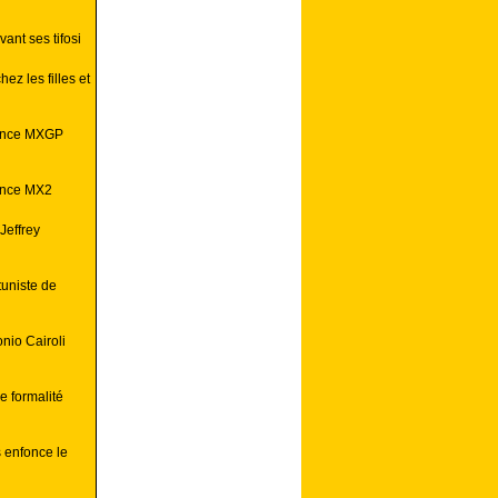
ant ses tifosi
ez les filles et
rance MXGP
ance MX2
Jeffrey
uniste de
nio Cairoli
 formalité
 enfonce le